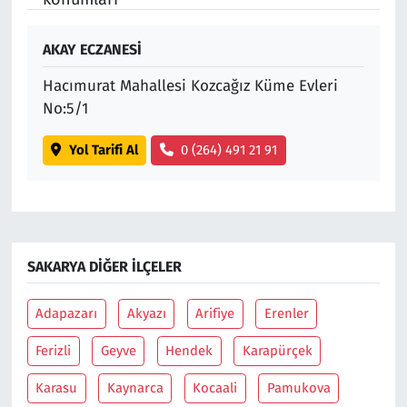
AKAY ECZANESİ
Hacımurat Mahallesi Kozcağız Küme Evleri
No:5/1
Yol Tarifi Al
0 (264) 491 21 91
SAKARYA DIĞER İLÇELER
Adapazarı
Akyazı
Arifiye
Erenler
Ferizli
Geyve
Hendek
Karapürçek
Karasu
Kaynarca
Kocaali
Pamukova