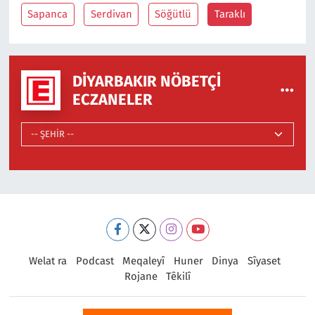
Sapanca
Serdivan
Söğütlü
Taraklı
DIYARBAKIR NÖBETÇI
ECZANELER
Welat ra
Podcast
Meqaleyî
Huner
Dinya
Sîyaset
Rojane
Têkilî