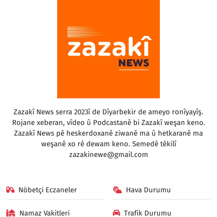
Zazakî News serra 2023î de Dîyarbekir de ameyo ronîyayîş.
Rojane xeberan, vîdeo û Podcastanê bi Zazakî weşan keno.
Zazakî News pê heskerdoxanê ziwanê ma û hetkaranê ma
weşanê xo rê dewam keno. Semedê têkilî
zazakinewe@gmail.com
Nöbetçi Eczaneler
Hava Durumu
Namaz Vakitleri
Trafik Durumu