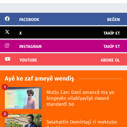
FACEBOOK
BEĞEN
X
TAKIP ET
INSTAGRAM
TAKIP ET
YOUTUBE
ABONE OL
Ayê ke zaf ameyê wendiş
1
Mutlu Can: Ganî amancê ma yo
bingeyên vilabîyayîşê ziwanê
standardî bo
2
Selahattîn Demîrtaşî rî mektubo