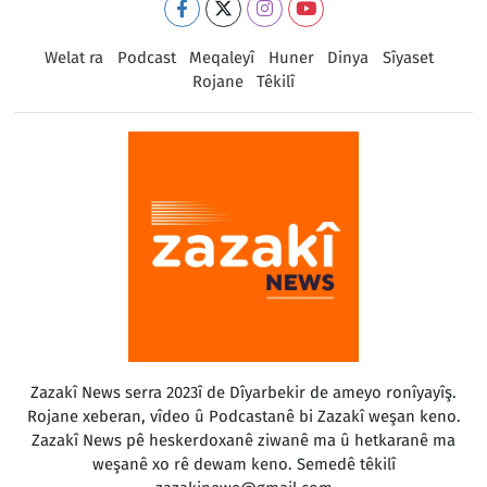
Welat ra
Podcast
Meqaleyî
Huner
Dinya
Sîyaset
Rojane
Têkilî
Zazakî News serra 2023î de Dîyarbekir de ameyo ronîyayîş.
Rojane xeberan, vîdeo û Podcastanê bi Zazakî weşan keno.
Zazakî News pê heskerdoxanê ziwanê ma û hetkaranê ma
weşanê xo rê dewam keno. Semedê têkilî