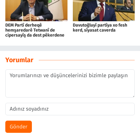
DEM Partî derheqê
Davutoğluyî partîya xo fesh
hemşaredarê Tetwanî de
kerd, sîyasat caverda
cipersayîş da dest pêkerdene
Yorumlar
Gönder