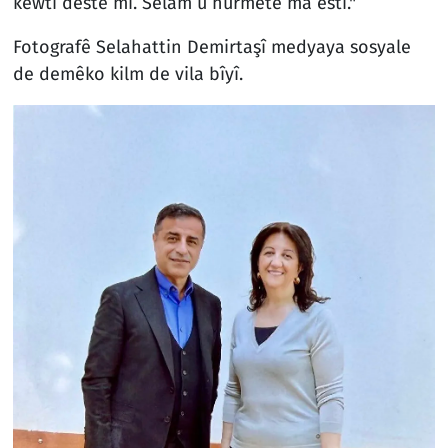
kewtî destê mi. Selam û hurmetê ma estî."
Fotografê Selahattin Demirtaşî medyaya sosyale
de demêko kilm de vila bîyî.