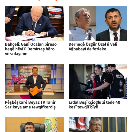
Bahçelî: Ganî Ocalan bireso
Derheqê Özgür Özel û Veli
heqê hêvî û Demîrtaş bêro
Ağbabayî de fezleke
veradayene
Pêşkêşkarê Beyaz TV Tahir
Erdal Beşîkçîoglu zî tede 40
Sarıkaya ame tewqîfkerdiş
kesî tewqîf bîyê