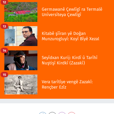
12
Germawanê Çewlîgî ra Termalê
Unîversîteya Çewlîgî
13
Kitabê şîîran yê Doğan
Munzurogluyî: Koyî Bîyê Xezal
14
Seyîdxan Kurij: Kirdî û Tarîhî
Nuştişî Kirdkî (Zazakî)
15
Vera tarîtîye vengê Zazakî:
Rençber Ezîz