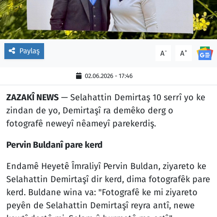
Paylaş
-
+
A
A
02.06.2026 - 17:46
ZAZAKÎ NEWS
— Selahattin Demirtaş 10 serrî yo ke
zindan de yo, Demirtaşî ra demêko derg o
fotografê neweyî nêameyî parekerdiş.
Pervin Buldanî pare kerd
Endamê Heyetê Îmraliyî Pervin Buldan, ziyareto ke
Selahattin Demirtaşî dir kerd, dima fotografêk pare
kerd. Buldane wina va: "Fotografê ke mi ziyareto
peyên de Selahattin Demirtaşî reyra antî, newe