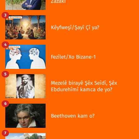
Zazakî
3
Kêyfweşî/Şayî Çî ya?
4
Fezîlet/Xo Bizane-1
5
Mezelê birayê Şêx Seîdî, Şêx
Ebdurehîmî kamca de yo?
6
Beethoven kam o?
7