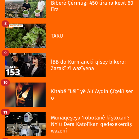
Biberê Çêrmûgî 450 lîra ra kewt 60
lîra
8
TARU
9
İBB do Kurmanckî qisey bikero:
Zazakî zî wazîyena
10
Kitabê “Lêl” yê Alî Aydin Çîçekî ser
o
11
Munaqeşeya 'robotanê kiştoxan':
NY û Dêra Katolîkan qedexekerdiş
wazenî