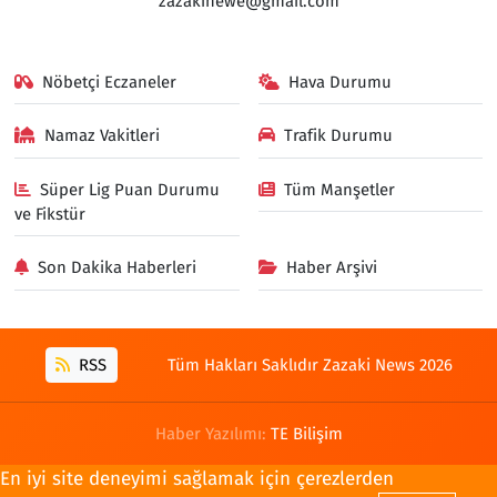
zazakinewe@gmail.com
Nöbetçi Eczaneler
Hava Durumu
Namaz Vakitleri
Trafik Durumu
Süper Lig Puan Durumu
Tüm Manşetler
ve Fikstür
Son Dakika Haberleri
Haber Arşivi
RSS
Tüm Hakları Saklıdır Zazaki News 2026
Haber Yazılımı:
TE Bilişim
En iyi site deneyimi sağlamak için çerezlerden