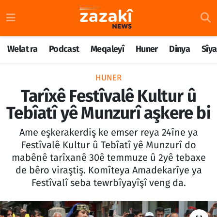
Welat ra
Nöbetçi Eczaneler
Welat ra
Podcast
Meqaleyî
Huner
Dinya
Sîya
Podcast
Hava Durumu
HUNER
Meqaleyî
Namaz Vakitleri
Tarîxê Festîvalê Kultur û
Tebîatî yê Munzurî aşkere bi
Huner
Trafik Durumu
Ame eşkerakerdiş ke emser reya 24îne ya
Dinya
Süper Lig Puan Durumu ve Fikstür
Festîvalê Kultur û Tebîatî yê Munzurî do
mabênê tarîxanê 30ê temmuze û 2yê tebaxe
Sîyaset
Tüm Manşetler
de bêro viraştiş. Komîteya Amadekarîye ya
Festîvalî seba tewrbîyayîşî veng da.
Rojane
Son Dakika Haberleri
Têkilî
Haber Arşivi