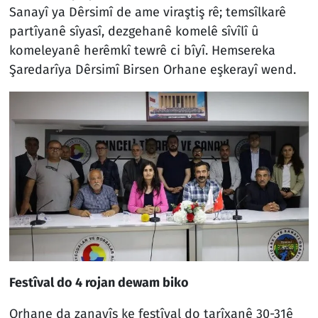
Sanayî ya Dêrsimî de ame viraştiş rê; temsîlkarê
partîyanê sîyasî, dezgehanê komelê sîvîlî û
komeleyanê herêmkî tewrê ci bîyî. Hemsereka
Şaredarîya Dêrsimî Birsen Orhane eşkerayî wend.
Festîval do 4 rojan dewam biko
Orhane da zanayîş ke festîval do tarîxanê 30-31ê