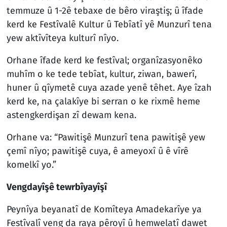
temmuze û 1-2ê tebaxe de bêro viraştiş; û îfade
kerd ke Festîvalê Kultur û Tebîatî yê Munzurî tena
yew aktîvîteya kulturî nîyo.
Orhane îfade kerd ke festîval; organîzasyonêko
muhîm o ke tede tebîat, kultur, ziwan, bawerî,
huner û qîymetê cuya azade yenê têhet. Aye îzah
kerd ke, na çalakîye bi serran o ke rixmê heme
astengkerdişan zî dewam kena.
Orhane va: “Pawitişê Munzurî tena pawitişê yew
çemî nîyo; pawitişê cuya, ê ameyoxî û ê vîrê
komelkî yo.”
Vengdayîşê tewrbîyayîşî
Peynîya beyanatî de Komîteya Amadekarîye ya
Festîvalî veng da raya pêroyî û hemwelatî dawet