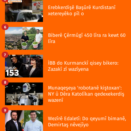
Erebkerdişê Başûrê Kurdistanî
xetereyêko pîl o
6
Biberê Çêrmûgî 450 lîra ra kewt 60
lîra
7
İBB do Kurmanckî qisey bikero:
Zazakî zî wazîyena
8
Munaqeşeya 'robotanê kiştoxan':
NY û Dêra Katolîkan qedexekerdiş
wazenî
9
Wezîrê Edaletî: Do qeyumî bimanê,
Demirtaş nêvejîyo