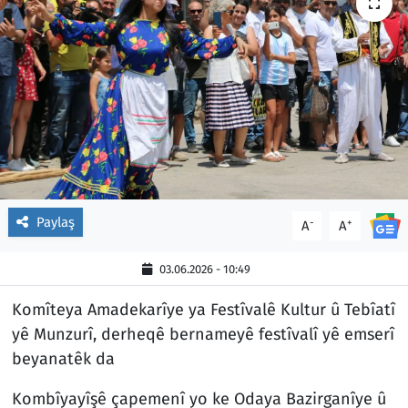
Paylaş
-
+
A
A
03.06.2026 - 10:49
Komîteya Amadekarîye ya Festîvalê Kultur û Tebîatî
yê Munzurî, derheqê bernameyê festîvalî yê emserî
beyanatêk da
Kombîyayîşê çapemenî yo ke Odaya Bazirganîye û