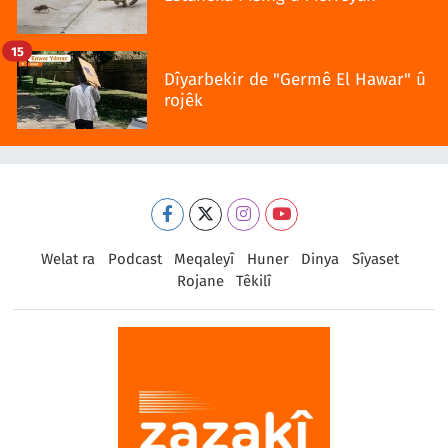
15
Dîyarbekir de "Germê El Hawar" û
rojêk
Welat ra
Podcast
Meqaleyî
Huner
Dinya
Sîyaset
Rojane
Têkilî