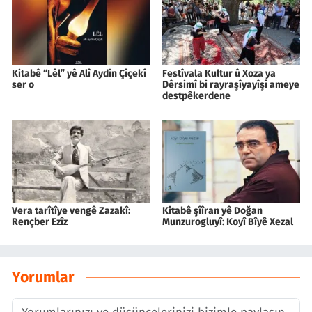
Kitabê “Lêl” yê Alî Aydin Çîçekî
Festîvala Kultur û Xoza ya
ser o
Dêrsimî bi rayraşîyayîşî ameye
destpêkerdene
Vera tarîtîye vengê Zazakî:
Kitabê şîîran yê Doğan
Rençber Ezîz
Munzurogluyî: Koyî Bîyê Xezal
Yorumlar