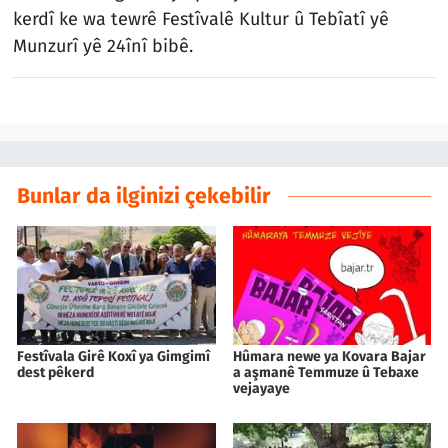
kerdî ke wa tewrê Festîvalê Kultur û Tebîatî yê
Munzurî yê 24înî bibê.
Bunlar da ilginizi çekebilir
Festîvala Girê Koxî ya Gimgimî
Hûmara newe ya Kovara Bajar
dest pêkerd
a aşmanê Temmuze û Tebaxe
vejayaye