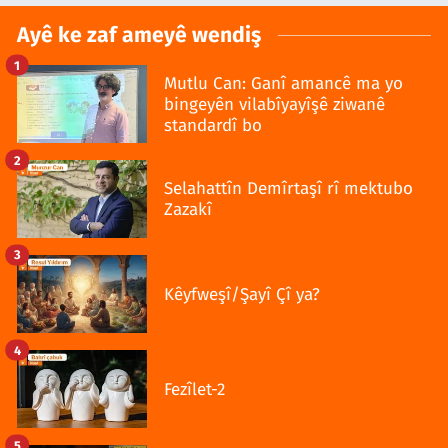
Ayê ke zaf ameyê wendiş
1
Mutlu Can: Ganî amancê ma yo
bingeyên vilabîyayîşê ziwanê
standardî bo
2
Selahattîn Demîrtaşî rî mektubo
Zazakî
3
Kêyfweşî/Şayî Çî ya?
4
Fezîlet-2
5