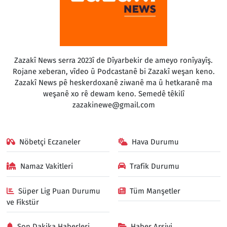
Zazakî News serra 2023î de Dîyarbekir de ameyo ronîyayîş.
Rojane xeberan, vîdeo û Podcastanê bi Zazakî weşan keno.
Zazakî News pê heskerdoxanê ziwanê ma û hetkaranê ma
weşanê xo rê dewam keno. Semedê têkilî
zazakinewe@gmail.com
Nöbetçi Eczaneler
Hava Durumu
Namaz Vakitleri
Trafik Durumu
Süper Lig Puan Durumu
Tüm Manşetler
ve Fikstür
Son Dakika Haberleri
Haber Arşivi