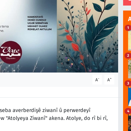
1
2
-
+
A
A
3
 seba averberdişê ziwanî û perwerdeyî
4
Atolyeya Ziwanî" akena. Atolye, do rî bi rî,