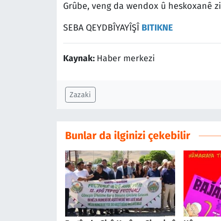
Grûbe, veng da wendox û heskoxanê ziw
SEBA QEYDBÎYAYÎŞÎ
BITIKNE
Kaynak:
Haber merkezi
Zazaki
Bunlar da ilginizi çekebilir