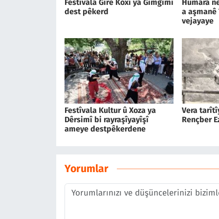
Festîvala Girê Koxî ya Gimgimî
Hûmara ne
dest pêkerd
a aşmanê
vejayaye
Festîvala Kultur û Xoza ya
Vera tarît
Dêrsimî bi rayraşîyayîşî
Rençber E
ameye destpêkerdene
Yorumlar