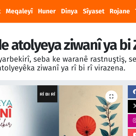
t
Meqaleyî
Huner
Dinya
Sîyaset
Rojane
de atolyeya ziwanî ya bi
arbekirî, seba ke waranê rastnuştiş, se
lyeyêka ziwanî ya rî bi rî virazena.