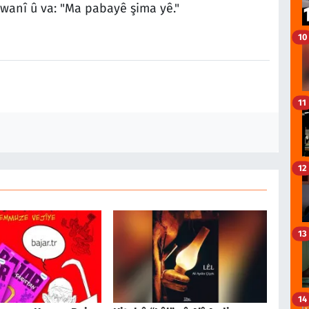
anî û va: "Ma pabayê şima yê."
10
11
12
13
14