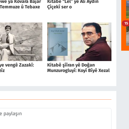
we ya Kovara Bajar
Kitabê “Lêl” yê Alî Aydin
 Temmuze û Tebaxe
Çîçekî ser o
15
îye vengê Zazakî:
Kitabê şîîran yê Doğan
zîz
Munzurogluyî: Koyî Bîyê Xezal