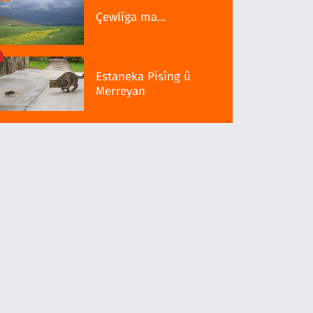
Çewlîga ma...
Estaneka Pisîng û
Merreyan