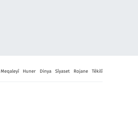
Meqaleyî
Huner
Dinya
Sîyaset
Rojane
Têkilî