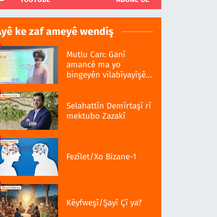
Ayê ke zaf ameyê wendiş
Mutlu Can: Ganî
amancê ma yo
bingeyên vilabîyayîşê
ziwanê standardî bo
Selahattîn Demîrtaşî rî
mektubo Zazakî
Fezîlet/Xo Bizane-1
Kêyfweşî/Şayî Çî ya?