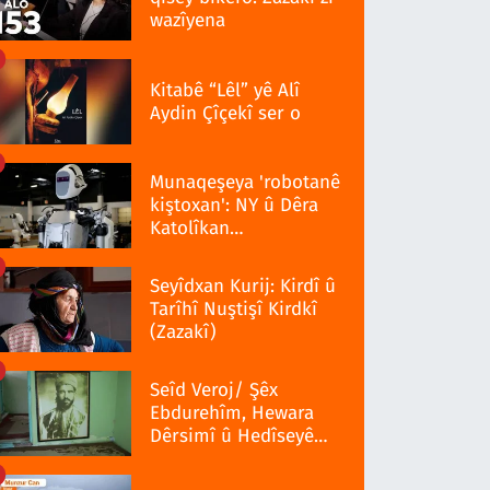
wazîyena
Kitabê “Lêl” yê Alî
Aydin Çîçekî ser o
Munaqeşeya 'robotanê
kiştoxan': NY û Dêra
Katolîkan
qedexekerdiş wazenî
Seyîdxan Kurij: Kirdî û
Tarîhî Nuştişî Kirdkî
(Zazakî)
Seîd Veroj/ Şêx
Ebdurehîm, Hewara
Dêrsimî û Hedîseyê
Serra 1937î