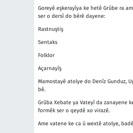
Goreyê eşkerayîya ke hetê Grûbe ra am
ser o dersî do bêrê dayene:
Rastnuştiş
Sentaks
Folklor
Açarnayîş
Mamostayê atolye do Denîz Gunduz, U
bê.
Grûba Xebate ya Vateyî da zanayene ke
formêk ser o qeydê xo virazê.
Ame vatene ke ca û wextê atolye, badê