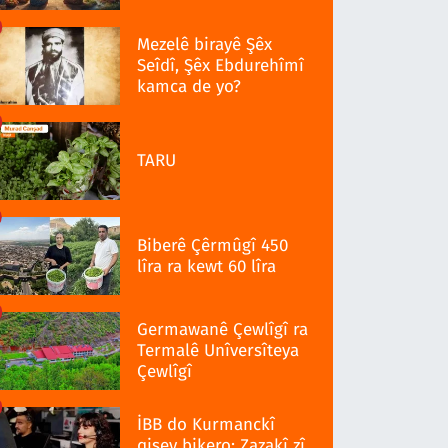
Mezelê birayê Şêx
Seîdî, Şêx Ebdurehîmî
kamca de yo?
TARU
Biberê Çêrmûgî 450
lîra ra kewt 60 lîra
Germawanê Çewlîgî ra
Termalê Unîversîteya
Çewlîgî
İBB do Kurmanckî
qisey bikero: Zazakî zî