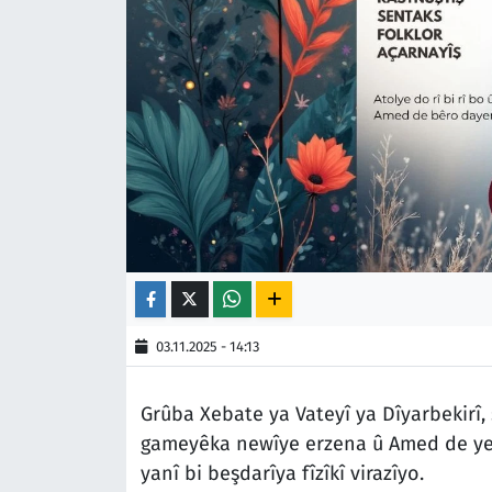
03.11.2025 - 14:13
Grûba Xebate ya Vateyî ya Dîyarbekirî,
gameyêka newîye erzena û Amed de yew "
yanî bi beşdarîya fîzîkî virazîyo.