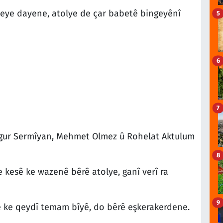
eye dayene, atolye de çar babetê bingeyênî
5
6
7
gur Sermîyan, Mehmet Olmez û Rohelat Aktulum
8
 kesê ke wazenê bêrê atolye, ganî verî ra
9
 ke qeydî temam bîyê, do bêrê eşkerakerdene.