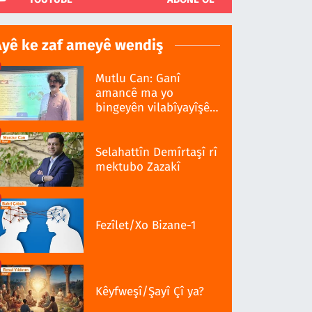
Ayê ke zaf ameyê wendiş
Mutlu Can: Ganî
amancê ma yo
bingeyên vilabîyayîşê
ziwanê standardî bo
Selahattîn Demîrtaşî rî
mektubo Zazakî
Fezîlet/Xo Bizane-1
Kêyfweşî/Şayî Çî ya?