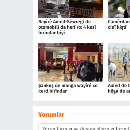
Rayîrê Amed-Sêwregi de
Camêrdan
otomobîlî da herî ro: 4 kesî
cinî kiştî
birîndar bîyî
Şankuş de manga wayîrê xo
Amed de t
kerd birîndar
hêga de a
Yorumlar