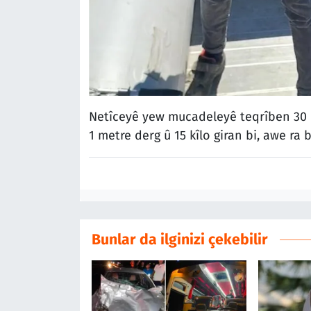
Netîceyê yew mucadeleyê teqrîben 30 
1 metre derg û 15 kîlo giran bi, awe ra b
Bunlar da ilginizi çekebilir