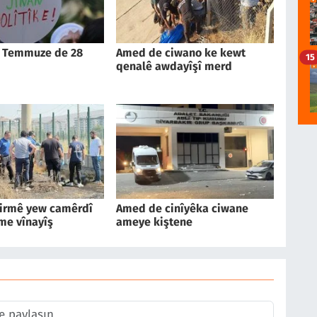
 Temmuze de 28
Amed de ciwano ke kewt
15
qenalê awdayîşî merd
irmê yew camêrdî
Amed de cinîyêka ciwane
me vînayîş
ameye kiştene