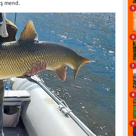
aş mend.
5
6
7
8
9