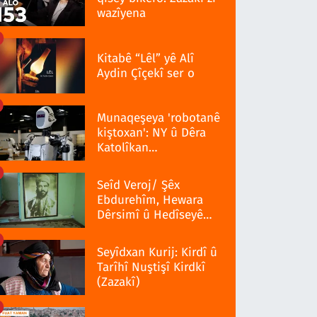
wazîyena
Kitabê “Lêl” yê Alî
Aydin Çîçekî ser o
Munaqeşeya 'robotanê
kiştoxan': NY û Dêra
Katolîkan
qedexekerdiş wazenî
Seîd Veroj/ Şêx
Ebdurehîm, Hewara
Dêrsimî û Hedîseyê
Serra 1937î
Seyîdxan Kurij: Kirdî û
Tarîhî Nuştişî Kirdkî
(Zazakî)