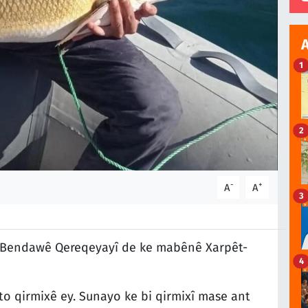
1
2
-
+
A
A
3
a Bendawê Qereqeyayî de ke mabênê Xarpêt-
4
to qirmixê ey. Sunayo ke bi qirmixî mase ant