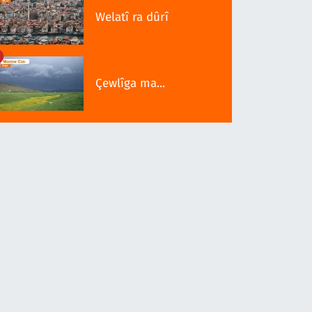
Welatî ra dûrî
Çewlîga ma...