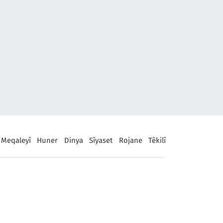
Meqaleyî
Huner
Dinya
Sîyaset
Rojane
Têkilî