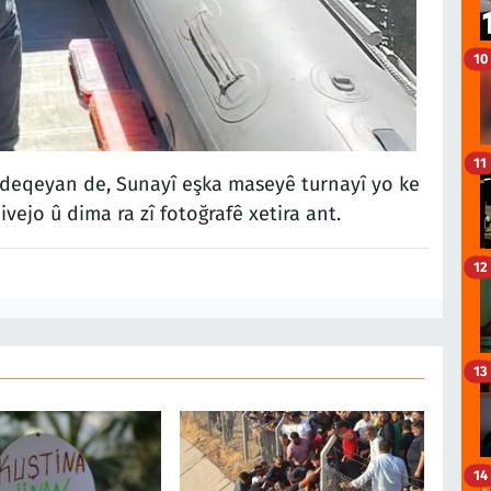
10
11
deqeyan de, Sunayî eşka maseyê turnayî yo ke
ivejo û dima ra zî fotoğrafê xetira ant.
12
13
14