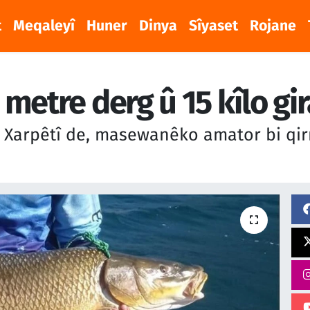
t
Meqaleyî
Huner
Dinya
Sîyaset
Rojane
metre derg û 15 kîlo gi
Xarpêtî de, masewanêko amator bi qir