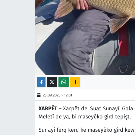
25.09.2025 - 12:01
XARPÊT
– Xarpêt de, Suat Sunayî, Gol
Meletî de ya, bi maseyêko gird tepişt.
Sunayî ferq kerd ke maseyêko gird kew