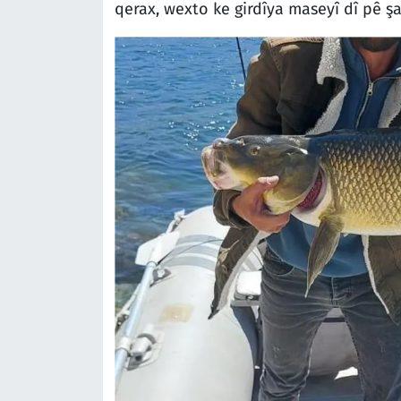
qerax, wexto ke girdîya maseyî dî pê ş