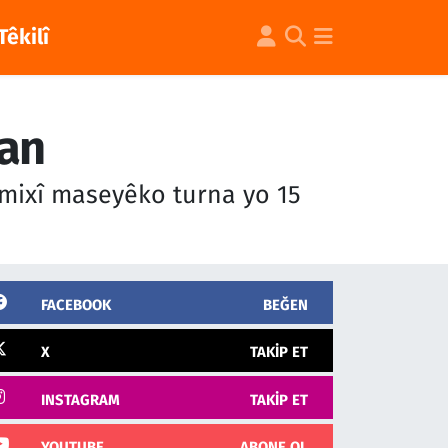
Têkilî
ran
mixî maseyêko turna yo 15
FACEBOOK
BEĞEN
X
TAKIP ET
INSTAGRAM
TAKIP ET
YOUTUBE
ABONE OL