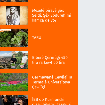
Mezelê birayê Şêx
Seîdî, Şêx Ebdurehîmî
kamca de yo?
TARU
Biberê Çêrmûgî 450
lîra ra kewt 60 lîra
Germawanê Çewlîgî ra
Termalê Unîversîteya
Çewlîgî
İBB do Kurmanckî
qisey bikero: Zazakî zî