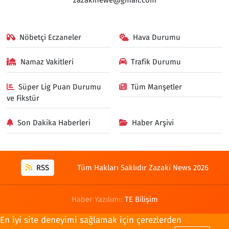
Nöbetçi Eczaneler
Hava Durumu
Namaz Vakitleri
Trafik Durumu
Süper Lig Puan Durumu
Tüm Manşetler
ve Fikstür
Son Dakika Haberleri
Haber Arşivi
RSS
Tüm Hakları Saklıdır Zazaki News 2026
Haber Yazılımı:
TE Bilişim
En iyi site deneyimi sağlamak için çerezlerden