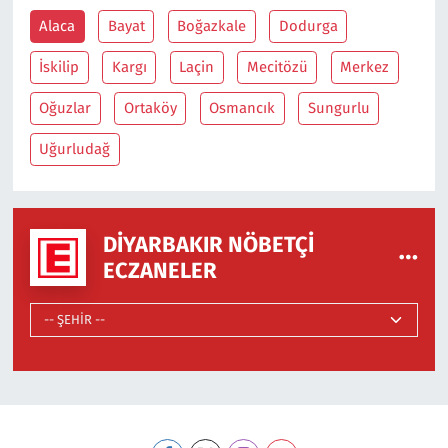
Alaca
Bayat
Boğazkale
Dodurga
İskilip
Kargı
Laçin
Mecitözü
Merkez
Oğuzlar
Ortaköy
Osmancık
Sungurlu
Uğurludağ
DIYARBAKIR NÖBETÇI
ECZANELER