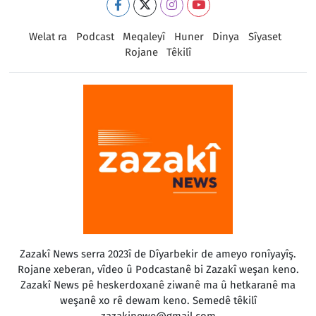
Welat ra
Podcast
Meqaleyî
Huner
Dinya
Sîyaset
Rojane
Têkilî
Zazakî News serra 2023î de Dîyarbekir de ameyo ronîyayîş.
Rojane xeberan, vîdeo û Podcastanê bi Zazakî weşan keno.
Zazakî News pê heskerdoxanê ziwanê ma û hetkaranê ma
weşanê xo rê dewam keno. Semedê têkilî
zazakinewe@gmail.com