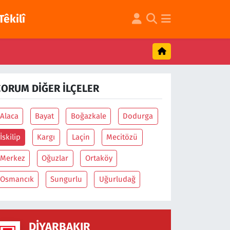
Têkilî
ÇORUM DIĞER İLÇELER
Alaca
Bayat
Boğazkale
Dodurga
İskilip
Kargı
Laçin
Mecitözü
Merkez
Oğuzlar
Ortaköy
Osmancık
Sungurlu
Uğurludağ
DIYARBAKIR