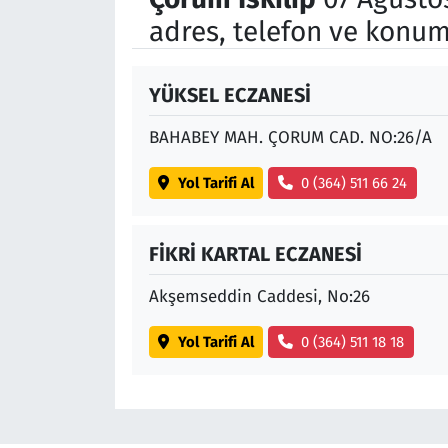
adres, telefon ve konum
YÜKSEL ECZANESİ
BAHABEY MAH. ÇORUM CAD. NO:26/A
Yol Tarifi Al
0 (364) 511 66 24
FİKRİ KARTAL ECZANESİ
Akşemseddin Caddesi, No:26
Yol Tarifi Al
0 (364) 511 18 18