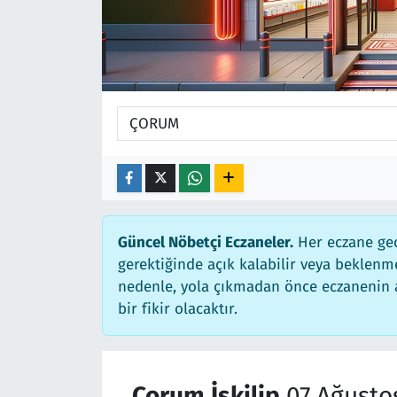
Güncel Nöbetçi Eczaneler.
Her eczane gec
gerektiğinde açık kalabilir veya beklen
nedenle, yola çıkmadan önce eczanenin aç
bir fikir olacaktır.
Çorum İskilip
07 Ağusto