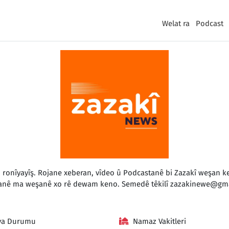
Welat ra
Podcast
o ronîyayîş. Rojane xeberan, vîdeo û Podcastanê bi Zazakî weşan
anê ma weşanê xo rê dewam keno. Semedê têkilî
zazakinewe@gma
va Durumu
Namaz Vakitleri