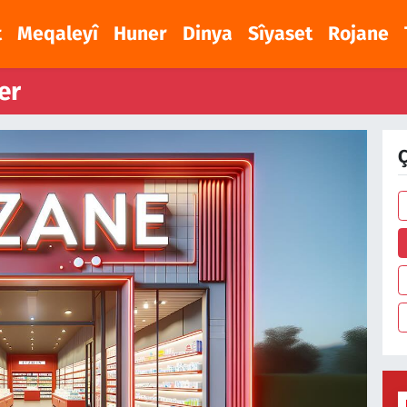
t
Meqaleyî
Huner
Dinya
Sîyaset
Rojane
er