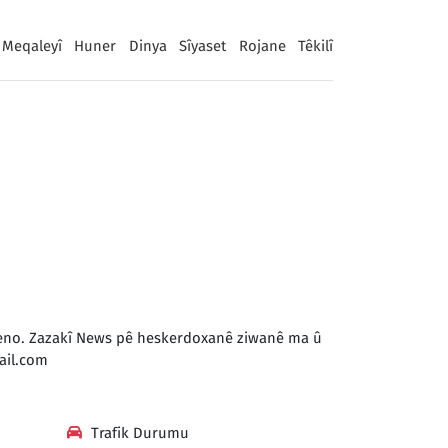
Meqaleyî
Huner
Dinya
Sîyaset
Rojane
Têkilî
 keno. Zazakî News pê heskerdoxanê ziwanê ma û
il.com
Trafik Durumu