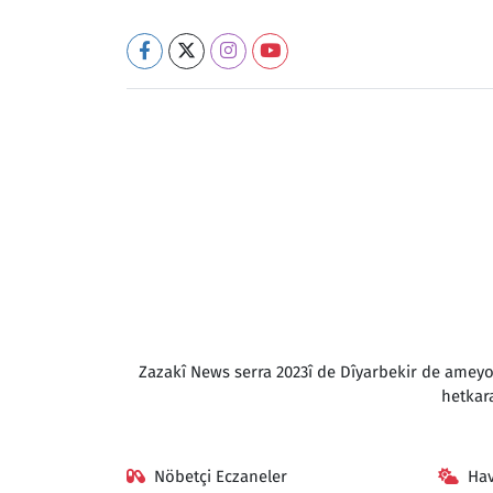
Zazakî News serra 2023î de Dîyarbekir de amey
hetkar
Nöbetçi Eczaneler
Ha