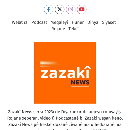
Welat ra
Podcast
Meqaleyî
Huner
Dinya
Sîyaset
Rojane
Têkilî
Zazakî News serra 2023î de Dîyarbekir de ameyo ronîyayîş.
Rojane xeberan, vîdeo û Podcastanê bi Zazakî weşan keno.
Zazakî News pê heskerdoxanê ziwanê ma û hetkaranê ma