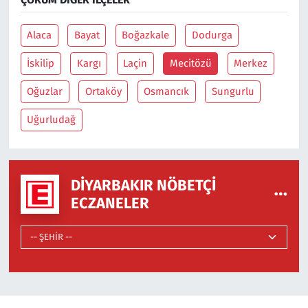
Alaca
Bayat
Boğazkale
Dodurga
İskilip
Kargı
Laçin
Mecitözü
Merkez
Oğuzlar
Ortaköy
Osmancık
Sungurlu
Uğurludağ
DIYARBAKIR NÖBETÇI
ECZANELER