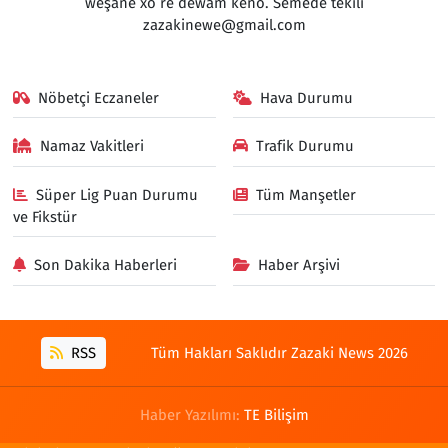
weşanê xo rê dewam keno. Semedê têkilî
zazakinewe@gmail.com
Nöbetçi Eczaneler
Hava Durumu
Namaz Vakitleri
Trafik Durumu
Süper Lig Puan Durumu
Tüm Manşetler
ve Fikstür
Son Dakika Haberleri
Haber Arşivi
RSS
Tüm Hakları Saklıdır Zazaki News 2026
Haber Yazılımı:
TE Bilişim