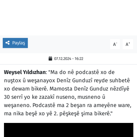
Paylaş
-
+
A
A
07.12.2024 - 16:22
Weysel Yıldızhan
: "Ma do nê podcastê xo de
nuştox û weşanayox Denîz Gunduzî reyde suhbetê
xo dewam bikerê. Mamosta Denîz Gunduz nêzdîyê
30 serrî yo ke zazakî nuseno, musneno û
weşaneno. Podcastê ma 2 beşan ra ameyêne ware,
ma nika beşê xo yê 2. pêşkeşê şima bikerê."