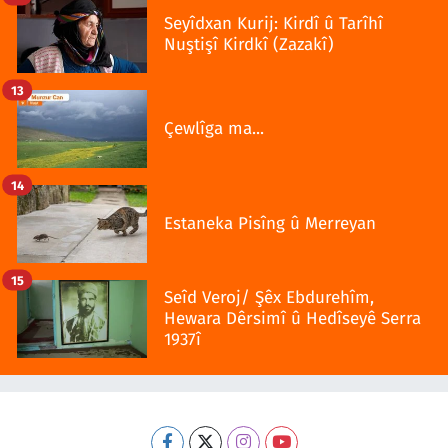
Seyîdxan Kurij: Kirdî û Tarîhî
Nuştişî Kirdkî (Zazakî)
13
Çewlîga ma...
14
Estaneka Pisîng û Merreyan
15
Seîd Veroj/ Şêx Ebdurehîm,
Hewara Dêrsimî û Hedîseyê Serra
1937î