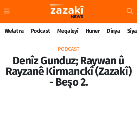
Welat ra
Nöbetçi Eczaneler
Welat ra
Podcast
Meqaleyî
Huner
Dinya
Sîya
Podcast
Hava Durumu
PODCAST
Meqaleyî
Namaz Vakitleri
Denîz Gunduz; Raywan û
Rayzanê Kirmanckî (Zazakî)
Huner
Trafik Durumu
- Beşo 2.
Dinya
Süper Lig Puan Durumu ve Fikstür
Sîyaset
Tüm Manşetler
Rojane
Son Dakika Haberleri
Têkilî
Haber Arşivi