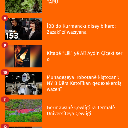
TARU
8
İBB do Kurmanckî qisey bikero:
Zazakî zî wazîyena
9
Kitabê “Lêl” yê Alî Aydin Çîçekî ser
o
10
Munaqeşeya 'robotanê kiştoxan':
NY û Dêra Katolîkan qedexekerdiş
wazenî
11
Germawanê Çewlîgî ra Termalê
Unîversîteya Çewlîgî
12