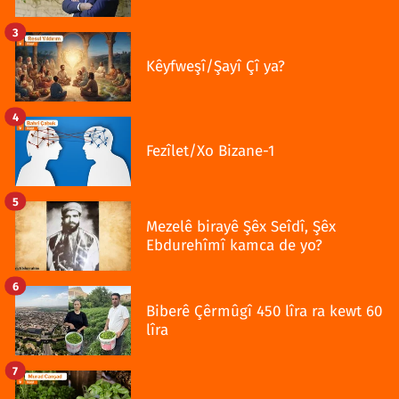
3
Kêyfweşî/Şayî Çî ya?
4
Fezîlet/Xo Bizane-1
5
Mezelê birayê Şêx Seîdî, Şêx
Ebdurehîmî kamca de yo?
6
Biberê Çêrmûgî 450 lîra ra kewt 60
lîra
7