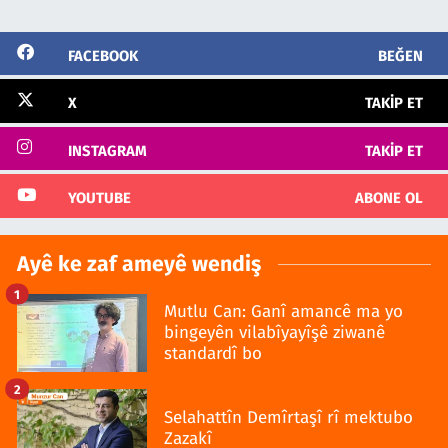
FACEBOOK
BEĞEN
X
TAKIP ET
INSTAGRAM
TAKIP ET
YOUTUBE
ABONE OL
Ayê ke zaf ameyê wendiş
1
Mutlu Can: Ganî amancê ma yo
bingeyên vilabîyayîşê ziwanê
standardî bo
2
Selahattîn Demîrtaşî rî mektubo
Zazakî