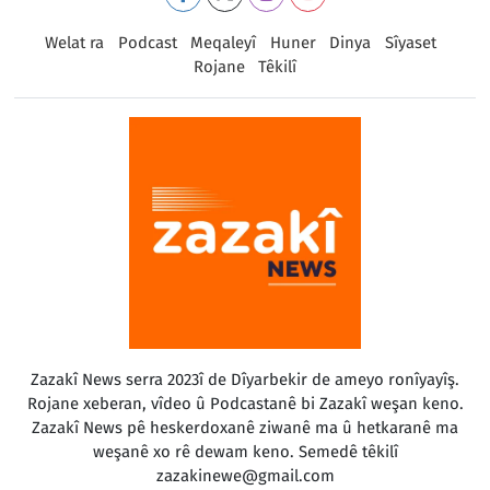
Welat ra
Podcast
Meqaleyî
Huner
Dinya
Sîyaset
Rojane
Têkilî
Zazakî News serra 2023î de Dîyarbekir de ameyo ronîyayîş.
Rojane xeberan, vîdeo û Podcastanê bi Zazakî weşan keno.
Zazakî News pê heskerdoxanê ziwanê ma û hetkaranê ma
weşanê xo rê dewam keno. Semedê têkilî
zazakinewe@gmail.com