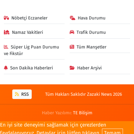
Nöbetçi Eczaneler
Hava Durumu
Namaz Vakitleri
Trafik Durumu
Süper Lig Puan Durumu
Tüm Manşetler
ve Fikstür
Son Dakika Haberleri
Haber Arşivi
RSS
Tüm Hakları Saklıdır Zazaki News 2026
Haber Yazılımı:
TE Bilişim
En iyi site deneyimi sağlamak için çerezlerden
faydalanıyoruz. Detaylar için lütfen tıklayın.
Temam