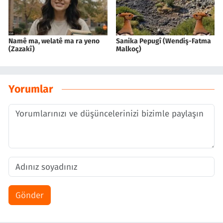
Namê ma, welatê ma ra yeno
Sanika Pepugî (Wendiş-Fatma
(Zazakî)
Malkoç)
Yorumlar
Gönder