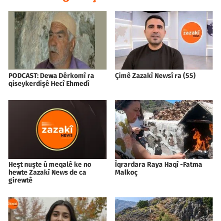
PODCAST: Dewa Dêrkomî ra
Çimê Zazakî Newsî ra (55)
qiseykerdişê Hecî Ehmedî
Heşt nuşte û meqalê ke no
Îqrardara Raya Haqî -Fatma
hewte Zazakî News de ca
Malkoç
girewtê