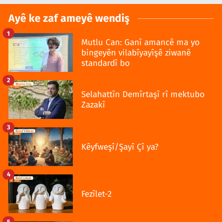
Ayê ke zaf ameyê wendiş
1
Mutlu Can: Ganî amancê ma yo
bingeyên vilabîyayîşê ziwanê
standardî bo
2
Selahattîn Demîrtaşî rî mektubo
Zazakî
3
Kêyfweşî/Şayî Çî ya?
4
Fezîlet-2
5