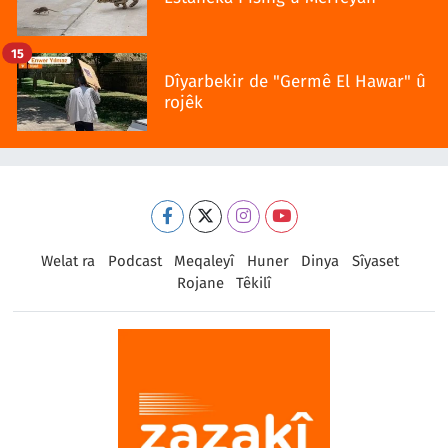
15
Dîyarbekir de "Germê El Hawar" û
rojêk
Welat ra
Podcast
Meqaleyî
Huner
Dinya
Sîyaset
Rojane
Têkilî