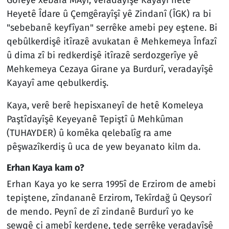
Heyetê Îdare û Çemgêrayîşî yê Zindanî (ÎGK) ra bi
"sebebanê keyfîyan" serrêke amebi pey eştene. Bi
qebûlkerdişê itîrazê avukatan ê Mehkemeya Înfazî
û dima zî bi redkerdişê itîrazê serdozgerîye yê
Mehkemeya Cezaya Girane ya Burdurî, veradayîşê
Kayayî ame qebulkerdiş.
Kaya, verê berê hepisxaneyî de hetê Komeleya
Paştîdayîşê Keyeyanê Tepiştî û Mehkûman
(TUHAYDER) û komêka qelebalîg ra ame
pêşwazîkerdiş û uca de yew beyanato kilm da.
Erhan Kaya kam o?
Erhan Kaya yo ke serra 1995î de Erzirom de amebi
tepiştene, zîndananê Erzirom, Tekîrdağ û Qeysorî
de mendo. Peynî de zî zindanê Burdurî yo ke
sewqê ci amebî kerdene, tede serrêke veradayîşê