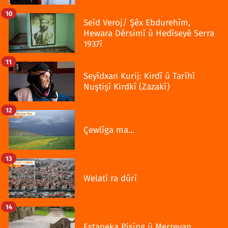
10
Seîd Veroj/ Şêx Ebdurehîm,
Hewara Dêrsimî û Hedîseyê Serra
1937î
11
Seyîdxan Kurij: Kirdî û Tarîhî
Nuştişî Kirdkî (Zazakî)
12
Çewlîga ma...
13
Welatî ra dûrî
14
Estaneka Pisîng û Merreyan