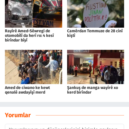
Rayîrê Amed-Sêwregi de
Camêrdan Temmuze de 28 cinî
otomobîlî da herî ro: 4 kesî
kiştî
birîndar bîyî
Amed de ciwano ke kewt
Şankuş de manga wayîrê xo
qenalê awdayîşî merd
kerd birîndar
Yorumlar