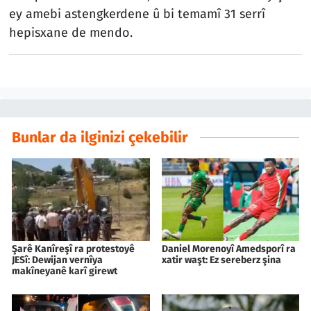
ey amebi astengkerdene û bi temamî 31 serrî
hepisxane de mendo.
Bunlar da ilginizi çekebilir
Şarê Kanîreşî ra protestoyê
Daniel Morenoyî Amedsporî ra
JESî: Dewijan vernîya
xatir waşt: Ez sereberz şina
makîneyanê karî girewt