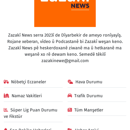
Zazakî News serra 2023î de Dîyarbekir de ameyo ronîyayîş.
Rojane xeberan, vîdeo û Podcastanê bi Zazakî weşan keno.
Zazakî News pê heskerdoxanê ziwanê ma û hetkaranê ma
weşanê xo rê dewam keno. Semedê têkilî
zazakinewe@gmail.com
Nöbetçi Eczaneler
Hava Durumu
Namaz Vakitleri
Trafik Durumu
Süper Lig Puan Durumu
Tüm Manşetler
ve Fikstür