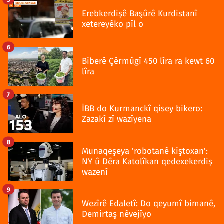
Erebkerdişê Başûrê Kurdistanî
xetereyêko pîl o
6
Biberê Çêrmûgî 450 lîra ra kewt 60
lîra
7
İBB do Kurmanckî qisey bikero:
Zazakî zî wazîyena
8
Munaqeşeya 'robotanê kiştoxan':
NY û Dêra Katolîkan qedexekerdiş
wazenî
9
Wezîrê Edaletî: Do qeyumî bimanê,
Demirtaş nêvejîyo