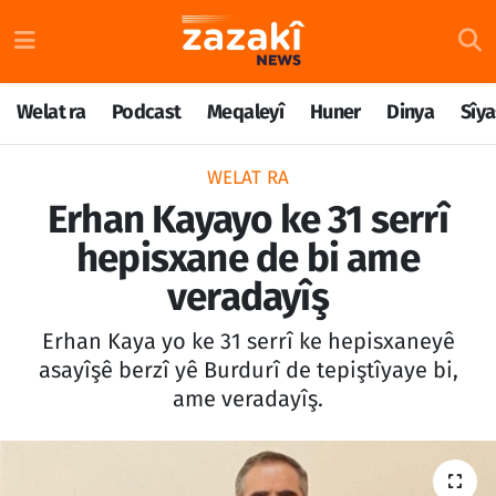
Welat ra
Nöbetçi Eczaneler
Welat ra
Podcast
Meqaleyî
Huner
Dinya
Sîya
Podcast
Hava Durumu
WELAT RA
Meqaleyî
Namaz Vakitleri
Erhan Kayayo ke 31 serrî
hepisxane de bi ame
Huner
Trafik Durumu
veradayîş
Dinya
Süper Lig Puan Durumu ve Fikstür
Erhan Kaya yo ke 31 serrî ke hepisxaneyê
Sîyaset
Tüm Manşetler
asayîşê berzî yê Burdurî de tepiştîyaye bi,
ame veradayîş.
Rojane
Son Dakika Haberleri
Têkilî
Haber Arşivi