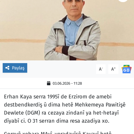
Paylaş
-
+
A
A
03.06.2026 - 11:28
Erhan Kaya serra 1995î de Erzirom de amebi
destbendkerdiş û dima hetê Mehkemeya Pawitişê
Dewlete (DGM) ra cezaya zindanî ya het-hetayî
dîyabî ci. O 31 serran dima resa azadiya xo.
Goreyê xebara MAyî, veradayîşê Kayayî hetê