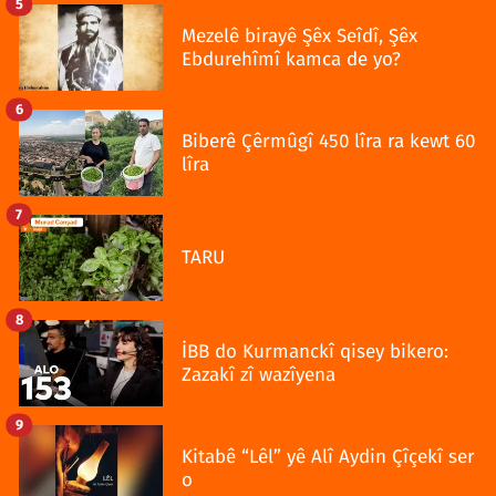
5
Mezelê birayê Şêx Seîdî, Şêx
Ebdurehîmî kamca de yo?
6
Biberê Çêrmûgî 450 lîra ra kewt 60
lîra
7
TARU
8
İBB do Kurmanckî qisey bikero:
Zazakî zî wazîyena
9
Kitabê “Lêl” yê Alî Aydin Çîçekî ser
o