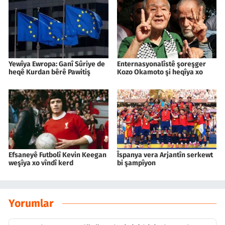
Yewîya Ewropa: Ganî Sûriye de
Enternasyonalîstê şoreşger
heqê Kurdan bêrê Pawitiş
Kozo Okamoto şi heqîya xo
Efsaneyê Futbolî Kevin Keegan
Îspanya vera Arjantîn serkewt
weşîya xo vîndî kerd
bi şampîyon
Yorumlar