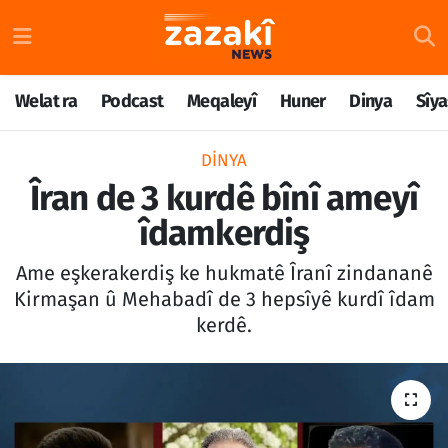
Welat ra
Nöbetçi Eczaneler
Welat ra
Podcast
Meqaleyî
Huner
Dinya
Sîya
Podcast
Hava Durumu
DINYA
Meqaleyî
Namaz Vakitleri
Îran de 3 kurdê bînî ameyî
îdamkerdiş
Huner
Trafik Durumu
Ame eşkerakerdiş ke hukmatê Îranî zindananê
Dinya
Süper Lig Puan Durumu ve Fikstür
Kirmaşan û Mehabadî de 3 hepsîyê kurdî îdam
kerdê.
Sîyaset
Tüm Manşetler
Rojane
Son Dakika Haberleri
Têkilî
Haber Arşivi