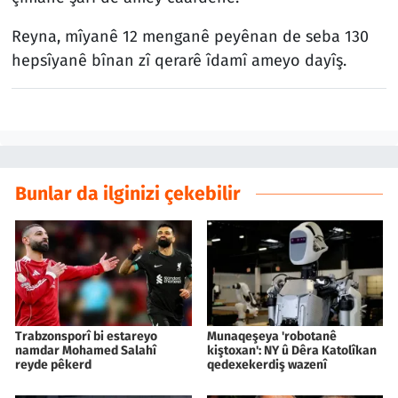
Reyna, mîyanê 12 menganê peyênan de seba 130
hepsîyanê bînan zî qerarê îdamî ameyo dayîş.
Bunlar da ilginizi çekebilir
Trabzonsporî bi estareyo
Munaqeşeya 'robotanê
namdar Mohamed Salahî
kiştoxan': NY û Dêra Katolîkan
reyde pêkerd
qedexekerdiş wazenî