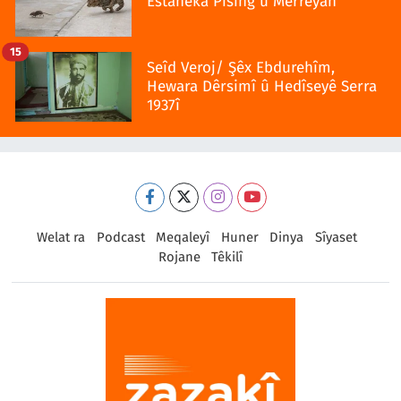
Estaneka Pisîng û Merreyan
15
Seîd Veroj/ Şêx Ebdurehîm,
Hewara Dêrsimî û Hedîseyê Serra
1937î
Welat ra
Podcast
Meqaleyî
Huner
Dinya
Sîyaset
Rojane
Têkilî