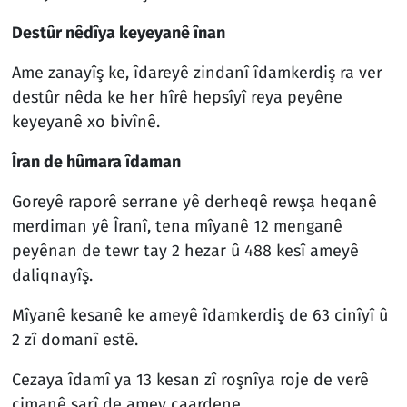
Destûr nêdîya keyeyanê înan
Ame zanayîş ke, îdareyê zindanî îdamkerdiş ra ver
destûr nêda ke her hîrê hepsîyî reya peyêne
keyeyanê xo bivînê.
Îran de hûmar
a
îdaman
Goreyê raporê serrane yê derheqê rewşa heqanê
merdiman yê Îranî, tena mîyanê 12 menganê
peyênan de tewr tay 2 hezar û 488 kesî ameyê
daliqnayîş.
Mîyanê kesanê ke ameyê îdamkerdiş de 63 cinîyî û
2 zî domanî estê.
Cezaya îdamî ya 13 kesan zî roşnîya roje de verê
çimanê şarî de amey caardene.