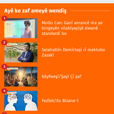
Ayê ke zaf ameyê wendiş
1
Mutlu Can: Ganî amancê ma yo
bingeyên vilabîyayîşê ziwanê
standardî bo
2
Selahattîn Demîrtaşî rî mektubo
Zazakî
3
Kêyfweşî/Şayî Çî ya?
4
Fezîlet/Xo Bizane-1