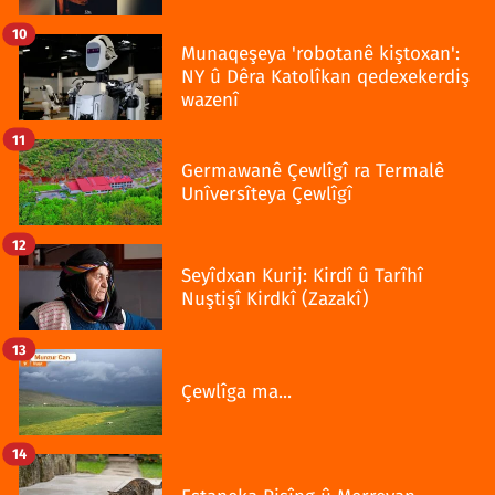
10
Munaqeşeya 'robotanê kiştoxan':
NY û Dêra Katolîkan qedexekerdiş
wazenî
11
Germawanê Çewlîgî ra Termalê
Unîversîteya Çewlîgî
12
Seyîdxan Kurij: Kirdî û Tarîhî
Nuştişî Kirdkî (Zazakî)
13
Çewlîga ma...
14