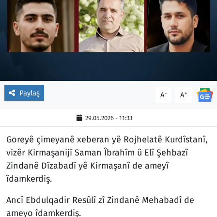
Paylaş
-
+
A
A
29.05.2026 - 11:33
Goreyê çimeyanê xeberan yê Rojhelatê Kurdîstanî,
vizêr Kirmaşanijî Saman Îbrahîm û Elî Şehbazî
Zindanê Dîzabadî yê Kirmaşanî de ameyî
îdamkerdiş.
Ancî Ebdulqadir Resûlî zî Zindanê Mehabadî de
ameyo îdamkerdiş.