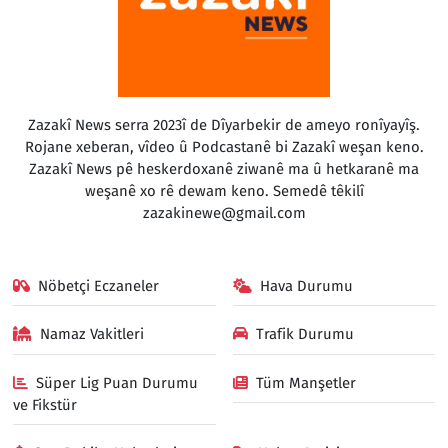
Zazakî News serra 2023î de Dîyarbekir de ameyo ronîyayîş.
Rojane xeberan, vîdeo û Podcastanê bi Zazakî weşan keno.
Zazakî News pê heskerdoxanê ziwanê ma û hetkaranê ma
weşanê xo rê dewam keno. Semedê têkilî
zazakinewe@gmail.com
Nöbetçi Eczaneler
Hava Durumu
Namaz Vakitleri
Trafik Durumu
Süper Lig Puan Durumu
Tüm Manşetler
ve Fikstür