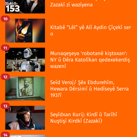
Zazakî zî wazîyena
10
Kitabê “Lêl” yê Alî Aydin Çîçekî ser
o
11
Munaqeşeya 'robotanê kiştoxan':
NY û Dêra Katolîkan qedexekerdiş
wazenî
12
Seîd Veroj/ Şêx Ebdurehîm,
Hewara Dêrsimî û Hedîseyê Serra
1937î
13
Seyîdxan Kurij: Kirdî û Tarîhî
Nuştişî Kirdkî (Zazakî)
14