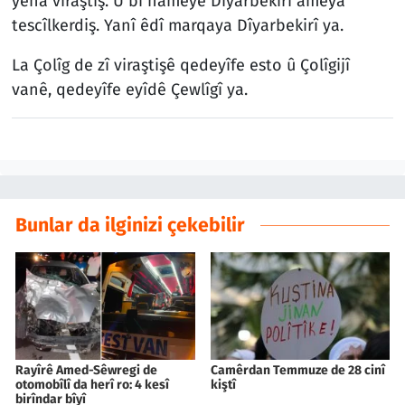
yena viraştiş. Û bi nameyê Dîyarbekirî ameya
tescîlkerdiş. Yanî êdî marqaya Dîyarbekirî ya.
La Çolîg de zî viraştişê qedeyîfe esto û Çolîgijî
vanê, qedeyîfe eyîdê Çewlîgî ya.
Bunlar da ilginizi çekebilir
Rayîrê Amed-Sêwregi de
Camêrdan Temmuze de 28 cinî
otomobîlî da herî ro: 4 kesî
kiştî
birîndar bîyî