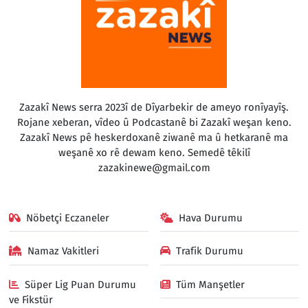
Zazakî News serra 2023î de Dîyarbekir de ameyo ronîyayîş.
Rojane xeberan, vîdeo û Podcastanê bi Zazakî weşan keno.
Zazakî News pê heskerdoxanê ziwanê ma û hetkaranê ma
weşanê xo rê dewam keno. Semedê têkilî
zazakinewe@gmail.com
Nöbetçi Eczaneler
Hava Durumu
Namaz Vakitleri
Trafik Durumu
Süper Lig Puan Durumu
Tüm Manşetler
ve Fikstür