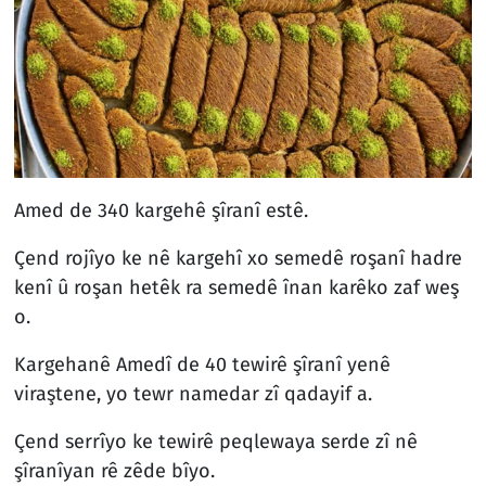
Amed de 340 kargehê şîranî estê.
Çend rojîyo ke nê kargehî xo semedê roşanî hadre
kenî û roşan hetêk ra semedê înan karêko zaf weş
o.
Kargehanê Amedî de 40 tewirê şîranî yenê
viraştene, yo tewr namedar zî qadayif a.
Çend serrîyo ke tewirê peqlewaya serde zî nê
şîranîyan rê zêde bîyo.