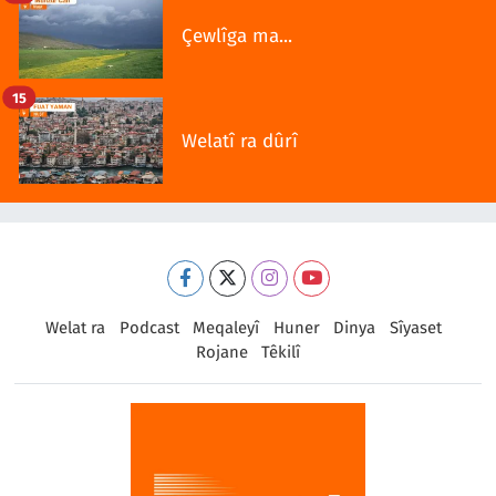
Çewlîga ma...
15
Welatî ra dûrî
Welat ra
Podcast
Meqaleyî
Huner
Dinya
Sîyaset
Rojane
Têkilî