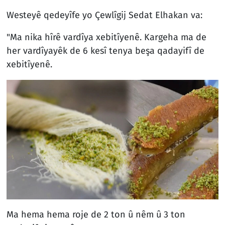
Westeyê qedeyîfe yo Çewlîgij Sedat Elhakan va:
"Ma nika hîrê vardîya xebitîyenê. Kargeha ma de
her vardîyayêk de 6 kesî tenya beşa qadayifî de
xebitîyenê.
Ma hema hema roje de 2 ton û nêm û 3 ton