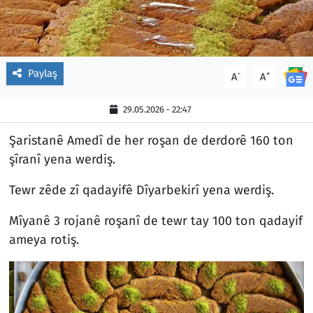
Paylaş
-
+
A
A
29.05.2026 - 22:47
Şaristanê Amedî de her roşan de derdorê 160 ton
şîranî yena werdiş.
Tewr zêde zî qadayifê Dîyarbekirî yena werdiş.
Mîyanê 3 rojanê roşanî de tewr tay 100 ton qadayif
ameya rotiş.