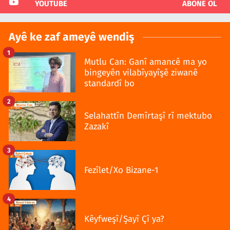
YOUTUBE
ABONE OL
Ayê ke zaf ameyê wendiş
1
Mutlu Can: Ganî amancê ma yo
bingeyên vilabîyayîşê ziwanê
standardî bo
2
Selahattîn Demîrtaşî rî mektubo
Zazakî
3
Fezîlet/Xo Bizane-1
4
Kêyfweşî/Şayî Çî ya?