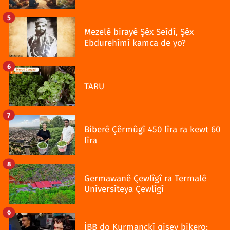
5
Mezelê birayê Şêx Seîdî, Şêx
Ebdurehîmî kamca de yo?
6
TARU
7
Biberê Çêrmûgî 450 lîra ra kewt 60
lîra
8
Germawanê Çewlîgî ra Termalê
Unîversîteya Çewlîgî
9
İBB do Kurmanckî qisey bikero: