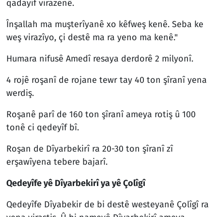
qadayif virazenê.
Înşallah ma muşterîyanê xo kêfweş kenê. Seba ke
weş virazîyo, çi destê ma ra yeno ma kenê."
Humara nifusê Amedî resaya derdorê 2 milyonî.
4 rojê roşanî de rojane tewr tay 40 ton şîranî yena
werdiş.
Roşanê parî de 160 ton şîranî ameya rotiş û 100
tonê ci qedeyîf bî.
Roşan de Dîyarbekirî ra 20-30 ton şîranî zî
erşawîyena tebere bajarî.
Qedeyîfe yê Dîyarbekirî ya yê Çolîgî
Qedeyîfe Dîyabekir de bi destê westeyanê Çolîgî ra