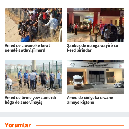
Amed de ciwano ke kewt
Şankuş de manga wayîrê xo
qenalê awdayîşî merd
kerd birîndar
Amed de tirmê yew camêrdî
Amed de cinîyêka ciwane
hêga de ame vînayîş
ameye kiştene
Yorumlar