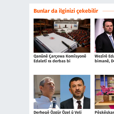
Bunlar da ilginizi çekebilir
Qanûnê Çarçewa Komîsyonê
Wezîrê Ed
Edaletî ra derbas bi
bimanê, D
Derheqê Özgür Özel û Veli
Pêşkêşkar