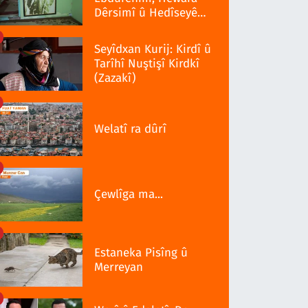
Dêrsimî û Hedîseyê
Serra 1937î
Seyîdxan Kurij: Kirdî û
Tarîhî Nuştişî Kirdkî
(Zazakî)
Welatî ra dûrî
Çewlîga ma...
Estaneka Pisîng û
Merreyan