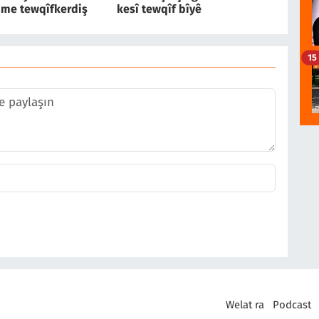
ame tewqîfkerdiş
kesî tewqîf bîyê
15
Welat ra
Podcast