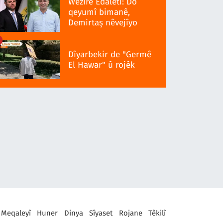
Wezîrê Edaletî: Do
qeyumî bimanê,
Demirtaş nêvejîyo
Dîyarbekir de "Germê
El Hawar" û rojêk
Meqaleyî
Huner
Dinya
Sîyaset
Rojane
Têkilî