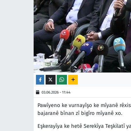
03.06.2026 - 11:44
Pawîyeno ke vurnayîşo ke mîyanê rêxi
bajaranê bînan zî bigîro mîyanê xo.
Eşkerayîya ke hetê Serekîya Teşkilatî 