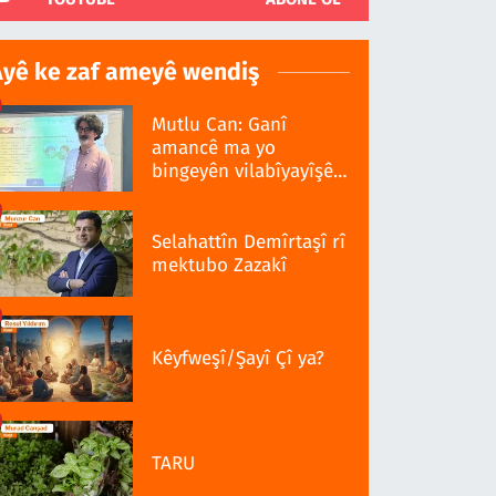
Ayê ke zaf ameyê wendiş
Mutlu Can: Ganî
amancê ma yo
bingeyên vilabîyayîşê
ziwanê standardî bo
Selahattîn Demîrtaşî rî
mektubo Zazakî
Kêyfweşî/Şayî Çî ya?
TARU