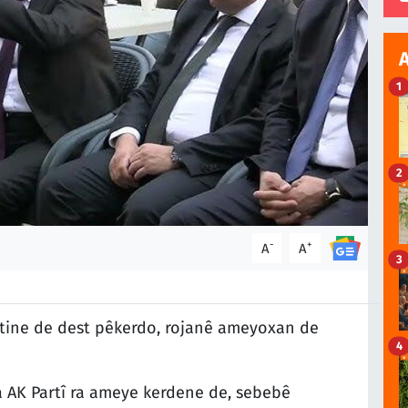
1
2
-
+
A
A
3
stine de dest pêkerdo, rojanê ameyoxan de
4
ya AK Partî ra ameye kerdene de, sebebê