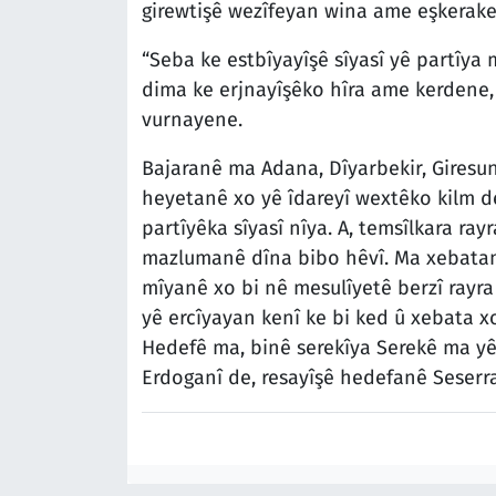
girewtişê wezîfeyan wina ame eşkerake
“Seba ke estbîyayîşê sîyasî yê partîya
dima ke erjnayîşêko hîra ame kerdene,
vurnayene.
Bajaranê ma Adana, Dîyarbekir, Giresun
heyetanê xo yê îdareyî wextêko kilm de
partîyêka sîyasî nîya. A, temsîlkara ray
mazlumanê dîna bibo hêvî. Ma xebatanê
mîyanê xo bi nê mesulîyetê berzî rayra
yê ercîyayan kenî ke bi ked û xebata x
Hedefê ma, binê serekîya Serekê ma yê
Erdoganî de, resayîşê hedefanê Seserra 