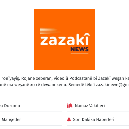
o ronîyayîş. Rojane xeberan, vîdeo û Podcastanê bi Zazakî weşan
anê ma weşanê xo rê dewam keno. Semedê têkilî
zazakinewe@gma
va Durumu
Namaz Vakitleri
 Manşetler
Son Dakika Haberleri