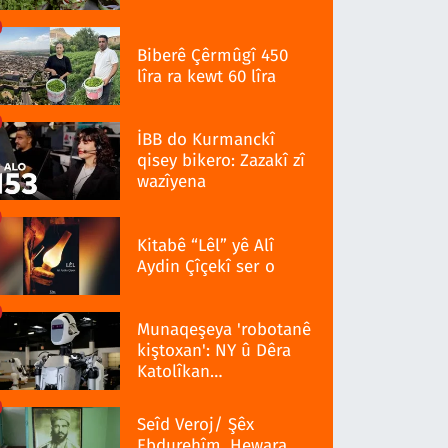
Biberê Çêrmûgî 450
lîra ra kewt 60 lîra
İBB do Kurmanckî
qisey bikero: Zazakî zî
wazîyena
Kitabê “Lêl” yê Alî
Aydin Çîçekî ser o
Munaqeşeya 'robotanê
kiştoxan': NY û Dêra
Katolîkan
qedexekerdiş wazenî
Seîd Veroj/ Şêx
Ebdurehîm, Hewara