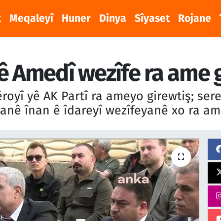
t
Meqaleyî
Huner
Dinya
Sîyaset
Rojane
ê Amedî wezîfe ra ame 
royî yê AK Partî ra ameyo girewtiş; se
banê înan ê îdareyî wezîfeyanê xo ra ame