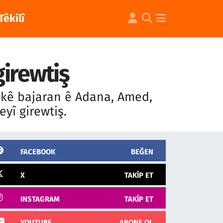
Têkilî
girewtiş
rekê bajaran ê Adana, Amed,
yî girewtiş.
FACEBOOK
BEĞEN
X
TAKIP ET
INSTAGRAM
TAKIP ET
YOUTUBE
ABONE OL