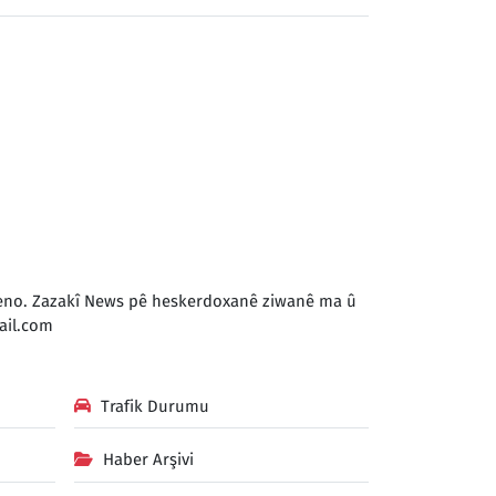
 keno. Zazakî News pê heskerdoxanê ziwanê ma û
il.com
Trafik Durumu
Haber Arşivi