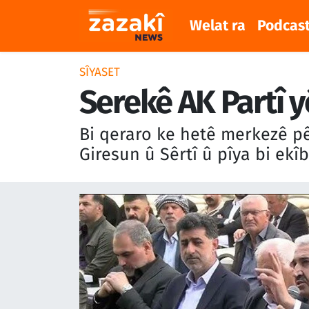
Welat ra
Podcas
Welat ra
Nöbetçi Eczaneler
SÎYASET
Podcast
Hava Durumu
Serekê AK Partî y
Meqaleyî
Namaz Vakitleri
Bi qeraro ke hetê merkezê pê
Giresun û Sêrtî û pîya bi ekî
Huner
Trafik Durumu
Dinya
Süper Lig Puan Durumu ve Fikstür
Sîyaset
Tüm Manşetler
Rojane
Son Dakika Haberleri
Têkilî
Haber Arşivi