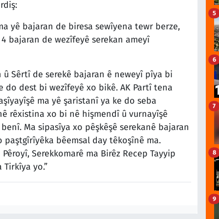
rdiş:
5
 ma yê bajaran de biresa sewîyena tewr berze,
 4 bajaran de wezîfeyê serekan ameyî
6
 û Sêrtî de serekê bajaran ê neweyî pîya bi
 do dest bi wezîfeyê xo bikê. AK Partî tena
raşîyayîşê ma yê şaristanî ya ke do seba
7
 rêxistina xo bi nê hişmendî û vurnayîşê
 benî. Ma sipasîya xo pêşkêşê serekanê bajaran
o paştgîrîyêka bêemsal day têkoşînê ma.
 Pêroyî, Serekkomarê ma Birêz Recep Tayyip
8
Tirkîya yo.”
9