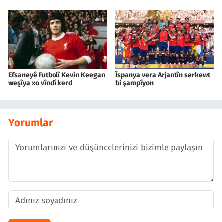
Efsaneyê Futbolî Kevin Keegan
Îspanya vera Arjantîn serkewt
weşîya xo vîndî kerd
bi şampîyon
Yorumlar