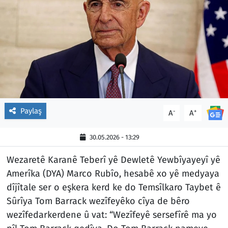
Paylaş
-
+
A
A
30.05.2026 - 13:29
Wezaretê Karanê Teberî yê Dewletê Yewbîyayeyî yê
Amerîka (DYA) Marco Rubîo, hesabê xo yê medyaya
dîjîtale ser o eşkera kerd ke do Temsîlkaro Taybet ê
Sûrîya Tom Barrack wezîfeyêko cîya de bêro
wezîfedarkerdene û vat: “Wezîfeyê sersefîrê ma yo