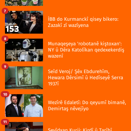
7
İBB do Kurmanckî qisey bikero:
Zazakî zî wazîyena
8
Munaqeşeya 'robotanê kiştoxan':
NY û Dêra Katolîkan qedexekerdiş
wazenî
9
Seîd Veroj/ Şêx Ebdurehîm,
Hewara Dêrsimî û Hedîseyê Serra
1937î
10
Wezîrê Edaletî: Do qeyumî bimanê,
Demirtaş nêvejîyo
11
Seyîdxan Kurij: Kirdî û Tarîhî