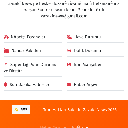
Zazakî News pê heskerdoxanê ziwanê ma û hetkaranê ma
weşanê xo rê dewam keno. Semedê têkilî
zazakinewe@gmail.com
Nöbetçi Eczaneler
Hava Durumu
Namaz Vakitleri
Trafik Durumu
Süper Lig Puan Durumu
Tüm Manşetler
ve Fikstür
Son Dakika Haberleri
Haber Arşivi
RSS
Tüm Hakları Saklıdır Zazaki News 2026
Haber Yazılımı:
TE Bilişim