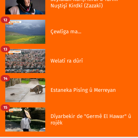
Nuştişî Kirdkî (Zazakî)
12
Çewlîga ma...
13
Welatî ra dûrî
14
Estaneka Pisîng û Merreyan
15
Dîyarbekir de "Germê El Hawar" û
rojêk