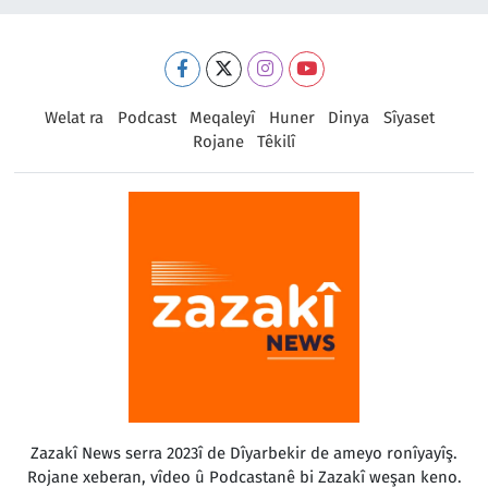
Welat ra
Podcast
Meqaleyî
Huner
Dinya
Sîyaset
Rojane
Têkilî
Zazakî News serra 2023î de Dîyarbekir de ameyo ronîyayîş.
Rojane xeberan, vîdeo û Podcastanê bi Zazakî weşan keno.