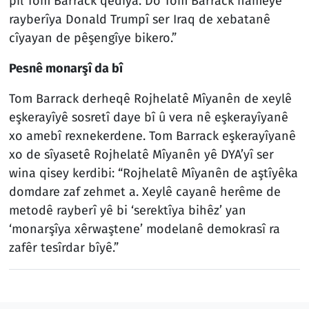
pîl Tom Barrack qedîya. Do Tom Barrack nameye
rayberîya Donald Trumpî ser Iraq de xebatanê
cîyayan de pêşengîye bikero.”
Pesn
ê
monarş
î
da bî
Tom Barrack derheqê Rojhelatê Mîyanên de xeylê
eşkerayîyê sosretî daye bî û vera nê eşkerayîyanê
xo amebî rexnekerdene. Tom Barrack eşkerayîyanê
xo de sîyasetê Rojhelatê Mîyanên yê DYA’yî ser
wina qisey kerdibi: “Rojhelatê Mîyanên de aştîyêka
domdare zaf zehmet a. Xeylê cayanê herême de
metodê rayberî yê bi ‘serektîya bihêz’ yan
‘monarşîya xêrwaştene’ modelanê demokrasî ra
zafêr tesîrdar bîyê.”