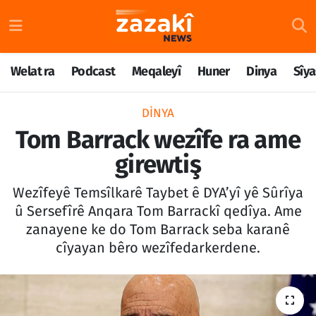
Welat ra
Nöbetçi Eczaneler
Welat ra
Podcast
Meqaleyî
Huner
Dinya
Sîya
Podcast
Hava Durumu
DINYA
Meqaleyî
Namaz Vakitleri
Tom Barrack wezîfe ra ame
girewtiş
Huner
Trafik Durumu
Wezîfeyê Temsîlkarê Taybet ê DYA’yî yê Sûrîya
Dinya
Süper Lig Puan Durumu ve Fikstür
û Sersefîrê Anqara Tom Barrackî qedîya. Ame
zanayene ke do Tom Barrack seba karanê
Sîyaset
Tüm Manşetler
cîyayan bêro wezîfedarkerdene.
Rojane
Son Dakika Haberleri
Têkilî
Haber Arşivi