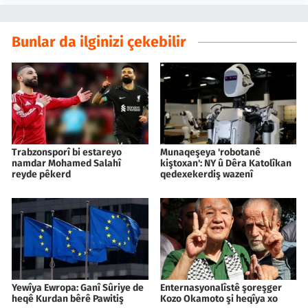
Bunlar da ilginizi çekebilir
Trabzonsporî bi estareyo
Munaqeşeya 'robotanê
namdar Mohamed Salahî
kiştoxan': NY û Dêra Katolîkan
reyde pêkerd
qedexekerdiş wazenî
Yewîya Ewropa: Ganî Sûriye de
Enternasyonalîstê şoreşger
heqê Kurdan bêrê Pawitiş
Kozo Okamoto şi heqîya xo