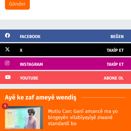
Gönder
FACEBOOK
BEĞEN
X
TAKIP ET
INSTAGRAM
TAKIP ET
YOUTUBE
ABONE OL
Ayê ke zaf ameyê wendiş
1
Mutlu Can: Ganî amancê ma yo
bingeyên vilabîyayîşê ziwanê
standardî bo