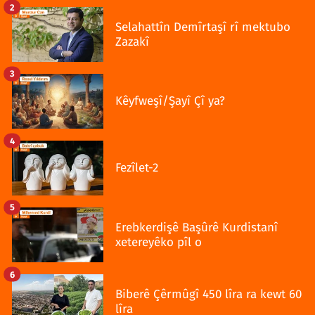
2
Selahattîn Demîrtaşî rî mektubo
Zazakî
3
Kêyfweşî/Şayî Çî ya?
4
Fezîlet-2
5
Erebkerdişê Başûrê Kurdistanî
xetereyêko pîl o
6
Biberê Çêrmûgî 450 lîra ra kewt 60
lîra