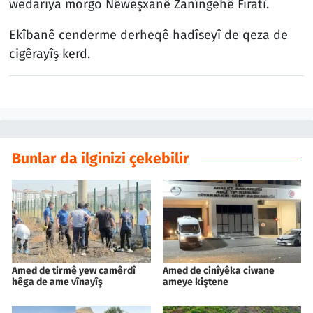
wedarîya morgo Nêweşxanê Zanîngehê Firatî.
Ekîbanê cenderme derheqê hadîseyî de qeza de
cigêrayîş kerd.
Bunlar da ilginizi çekebilir
Amed de tirmê yew camêrdî
Amed de cinîyêka ciwane
hêga de ame vînayîş
ameye kiştene