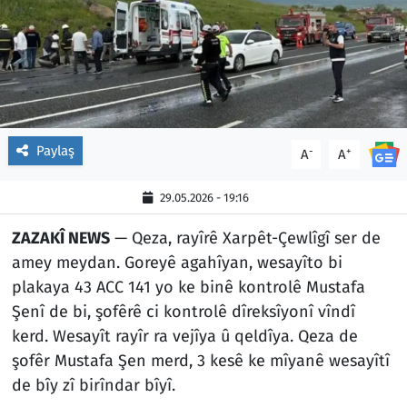
Paylaş
-
+
A
A
29.05.2026 - 19:16
ZAZAKÎ NEWS
— Qeza, rayîrê Xarpêt-Çewlîgî ser de
amey meydan. Goreyê agahîyan, wesayîto bi
plakaya 43 ACC 141 yo ke binê kontrolê Mustafa
Şenî de bi, şofêrê ci kontrolê dîreksîyonî vîndî
kerd. Wesayît rayîr ra vejîya û qeldîya. Qeza de
şofêr Mustafa Şen merd, 3 kesê ke mîyanê wesayîtî
de bîy zî birîndar bîyî.