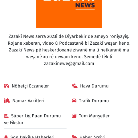
Zazakî News serra 2023î de Dîyarbekir de ameyo ronîyayîş.
Rojane xeberan, vîdeo û Podcastanê bi Zazakî weşan keno.
Zazakî News pê heskerdoxanê ziwanê ma û hetkaranê ma
weşanê xo rê dewam keno. Semedê têkilî
zazakinewe@gmail.com
Nöbetçi Eczaneler
Hava Durumu
Namaz Vakitleri
Trafik Durumu
Süper Lig Puan Durumu
Tüm Manşetler
ve Fikstür
Son Dakika Haberleri
Haber Arşivi