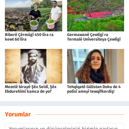
Biberê Çêrmûgî 450 lîra ra
Germawanê Çewlîgî ra
kewt 60 lîra
Termalê Unîversîteya Çewlîgî
Mezelê birayê Şêx Seîdî, Şêx
Tehqîqatê Gülistan Doku de 4
Ebdurehîmî kamca de yo?
polîsî ameyî tewqîfkerdiş!
Yorumlar