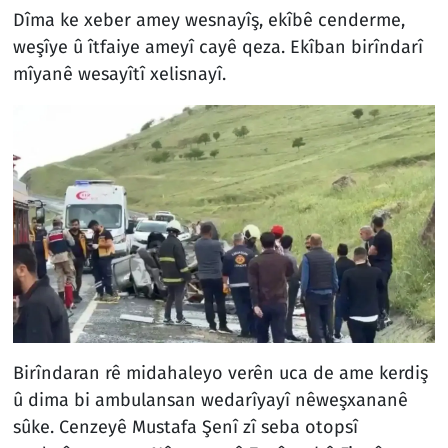
Dîma ke xeber amey wesnayîş, ekîbê cenderme,
weşîye û îtfaiye ameyî cayê qeza. Ekîban birîndarî
mîyanê wesayîtî xelisnayî.
Birîndaran rê midahaleyo verên uca de ame kerdiş
û dima bi ambulansan wedarîyayî nêweşxananê
sûke. Cenzeyê Mustafa Şenî zî seba otopsî