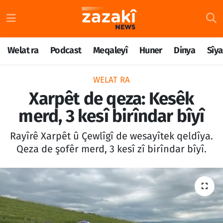
Welat ra
Nöbetçi Eczaneler
Welat ra
Podcast
Meqaleyî
Huner
Dinya
Sîya
Podcast
Hava Durumu
WELAT RA
Meqaleyî
Namaz Vakitleri
Xarpêt de qeza: Kesêk
merd, 3 kesî birîndar bîyî
Huner
Trafik Durumu
Rayîrê Xarpêt û Çewlîgî de wesayîtek qeldîya.
Dinya
Süper Lig Puan Durumu ve Fikstür
Qeza de şofêr merd, 3 kesî zî birîndar bîyî.
Sîyaset
Tüm Manşetler
Rojane
Son Dakika Haberleri
Têkilî
Haber Arşivi