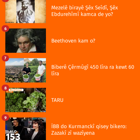
Mezelê birayê Şêx Seîdî, Şêx
Ebdurehîmî kamca de yo?
6
Beethoven kam o?
7
Biberê Çêrmûgî 450 lîra ra kewt 60
lîra
8
TARU
9
İBB do Kurmanckî qisey bikero:
Zazakî zî wazîyena