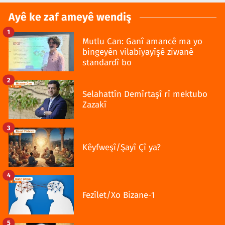
Ayê ke zaf ameyê wendiş
1
Mutlu Can: Ganî amancê ma yo
bingeyên vilabîyayîşê ziwanê
standardî bo
2
Selahattîn Demîrtaşî rî mektubo
Zazakî
3
Kêyfweşî/Şayî Çî ya?
4
Fezîlet/Xo Bizane-1
5