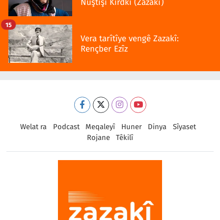
Nuştişî Kirdkî (Zazakî)
15
Vera tarîtîye vengê Zazakî:
Rençber Ezîz
Welat ra
Podcast
Meqaleyî
Huner
Dinya
Sîyaset
Rojane
Têkilî