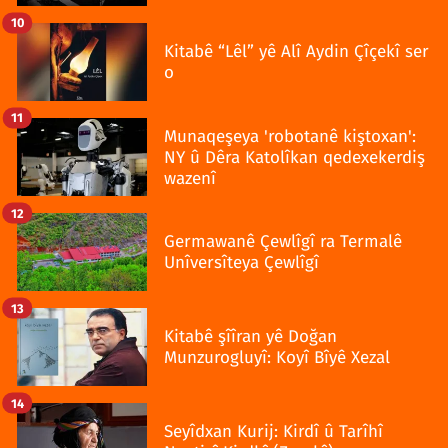
10
Kitabê “Lêl” yê Alî Aydin Çîçekî ser
o
11
Munaqeşeya 'robotanê kiştoxan':
NY û Dêra Katolîkan qedexekerdiş
wazenî
12
Germawanê Çewlîgî ra Termalê
Unîversîteya Çewlîgî
13
Kitabê şîîran yê Doğan
Munzurogluyî: Koyî Bîyê Xezal
14
Seyîdxan Kurij: Kirdî û Tarîhî