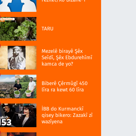
TARU
Mezelê birayê Şêx
Seîdî, Şêx Ebdurehîmî
kamca de yo?
Biberê Çêrmûgî 450
lîra ra kewt 60 lîra
İBB do Kurmanckî
qisey bikero: Zazakî zî
wazîyena