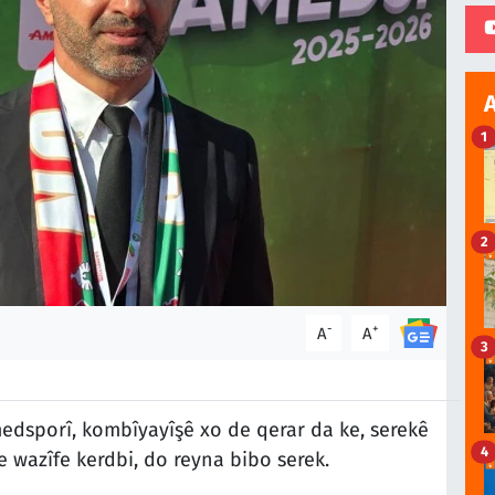
1
2
-
+
A
A
3
edsporî, kombîyayîşê xo de qerar da ke, serekê
4
e wazîfe kerdbi, do reyna bibo serek.