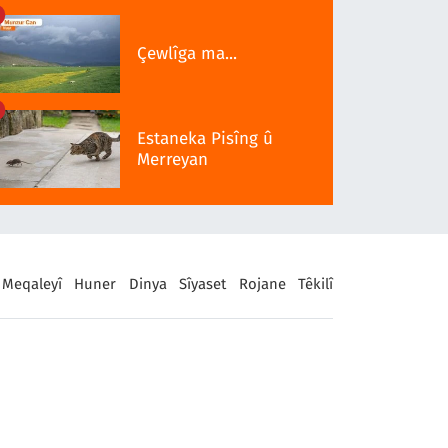
Serra 1937î
Çewlîga ma...
Estaneka Pisîng û
Merreyan
Meqaleyî
Huner
Dinya
Sîyaset
Rojane
Têkilî