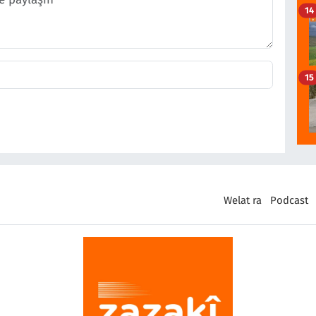
14
15
Welat ra
Podcast