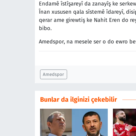
Endamê îstîşareyî da zanayîş ke serke
Înan xususen qala sîstemê îdareyî, disi
qerar ame girewtiş ke Nahit Eren do r
bibo.
Amedspor, na mesele ser o do ewro be
Amedspor
Bunlar da ilginizi çekebilir