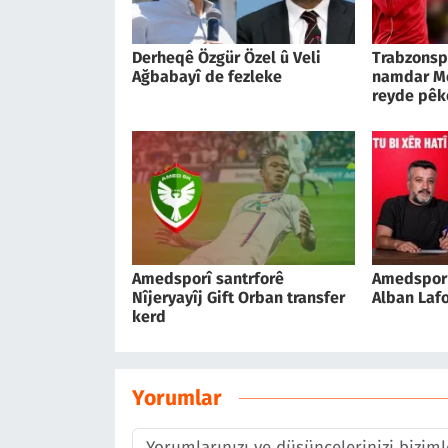
Derheqê Özgür Özel û Veli
Trabzonsp
Ağbabayî de fezleke
namdar M
reyde pêk
Amedsporî santrforê
Amedspor 
Nîjeryayîj Gift Orban transfer
Alban Lafo
kerd
Yorumlar