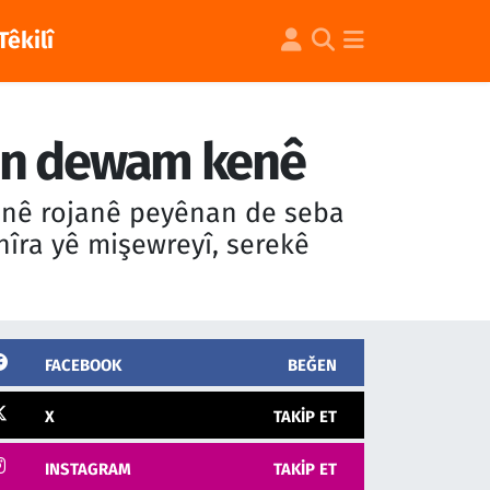
Têkilî
ren dewam kenê
 nê rojanê peyênan de seba
hîra yê mişewreyî, serekê
FACEBOOK
BEĞEN
X
TAKIP ET
INSTAGRAM
TAKIP ET