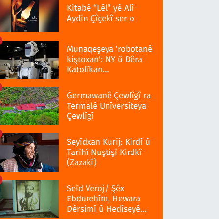
Kitabê “Lêl” yê Alî
Aydin Çîçekî ser o
Munaqeşeya 'robotanê
kiştoxan': NY û Dêra
Katolîkan
qedexekerdiş wazenî
Germawanê Çewlîgî ra
Termalê Unîversîteya
Çewlîgî
Seyîdxan Kurij: Kirdî û
Tarîhî Nuştişî Kirdkî
(Zazakî)
Seîd Veroj/ Şêx
Ebdurehîm, Hewara
Dêrsimî û Hedîseyê