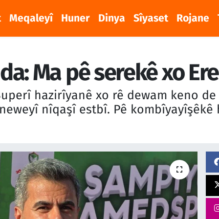
t
Meqaleyî
Huner
Dinya
Sîyaset
Rojane
da: Ma pê serekê xo E
uperî hazirîyanê xo rê dewam keno de
neweyî nîqaşî estbî. Pê kombîyayîşêkê 