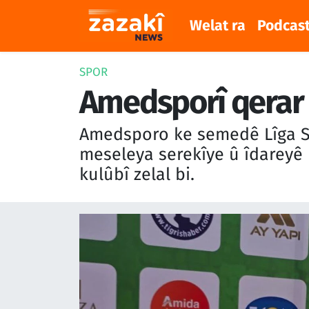
Welat ra
Podcas
Welat ra
Nöbetçi Eczaneler
SPOR
Podcast
Hava Durumu
Amedsporî qerar 
Meqaleyî
Namaz Vakitleri
Amedsporo ke semedê Lîga S
meseleya serekîye û îdareyê 
Huner
Trafik Durumu
kulûbî zelal bi.
Dinya
Süper Lig Puan Durumu ve Fikstür
Sîyaset
Tüm Manşetler
Rojane
Son Dakika Haberleri
Têkilî
Haber Arşivi