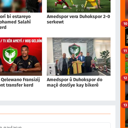
orî bi estareyo
Amedspor vera Duhokspor 2-0
ohamed Salahî
serkewt
10
erd
11
12
Qelewano Fransizij
Amedspor û Duhokspor do
nt transfer kerd
maçê dostîye kay bikerê
13