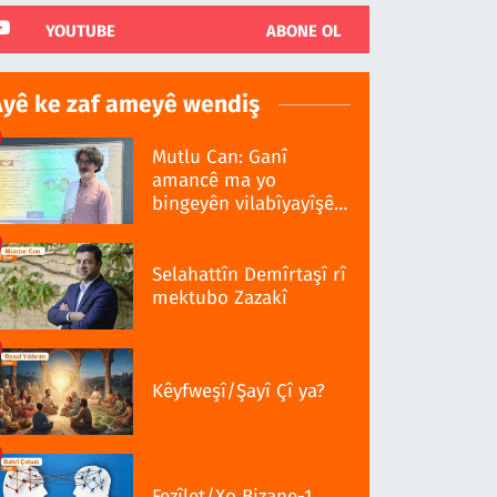
YOUTUBE
ABONE OL
Ayê ke zaf ameyê wendiş
Mutlu Can: Ganî
amancê ma yo
bingeyên vilabîyayîşê
ziwanê standardî bo
Selahattîn Demîrtaşî rî
mektubo Zazakî
Kêyfweşî/Şayî Çî ya?
Fezîlet/Xo Bizane-1