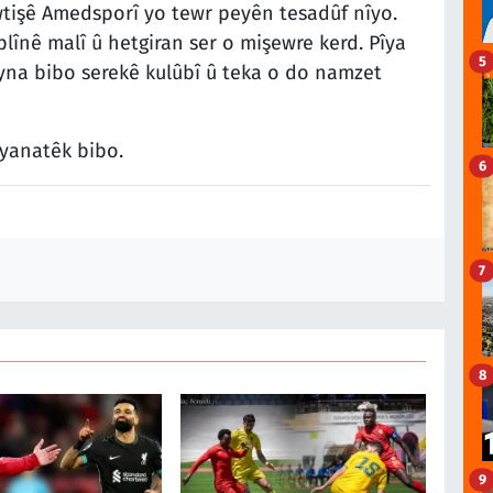
wtişê Amedsporî yo tewr peyên tesadûf nîyo.
plînê malî û hetgiran ser o mişewre kerd. Pîya
5
eyna bibo serekê kulûbî û teka o do namzet
yanatêk bibo.
6
7
8
9