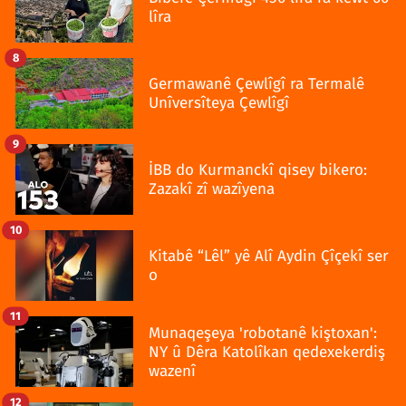
lîra
8
Germawanê Çewlîgî ra Termalê
Unîversîteya Çewlîgî
9
İBB do Kurmanckî qisey bikero:
Zazakî zî wazîyena
10
Kitabê “Lêl” yê Alî Aydin Çîçekî ser
o
11
Munaqeşeya 'robotanê kiştoxan':
NY û Dêra Katolîkan qedexekerdiş
wazenî
12