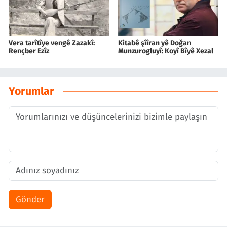
Vera tarîtîye vengê Zazakî:
Kitabê şîîran yê Doğan
Rençber Ezîz
Munzurogluyî: Koyî Bîyê Xezal
Yorumlar
Gönder