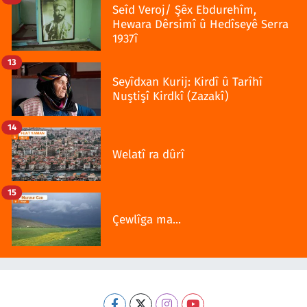
Seîd Veroj/ Şêx Ebdurehîm,
Hewara Dêrsimî û Hedîseyê Serra
1937î
13
Seyîdxan Kurij: Kirdî û Tarîhî
Nuştişî Kirdkî (Zazakî)
14
Welatî ra dûrî
15
Çewlîga ma...