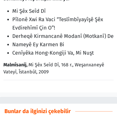
Mi Şêx Seîd Dî
Pîlonê Xwi Ra Vaci “Teslîmbîyayîşê Şêx
Evdirehîmî Çin O”!
Derheqê Kirmancanê Modanî (Motkanî) De
Nameyê Ey Karmen Bi
Cenîyêka Hong-Kongiji Va, Mi Nuşt
Malmîsanij,
Mi Şêx Seîd Dî, 168 r., Weşanxaneyê
Vateyî, Îstanbûl, 2009
Bunlar da ilginizi çekebilir