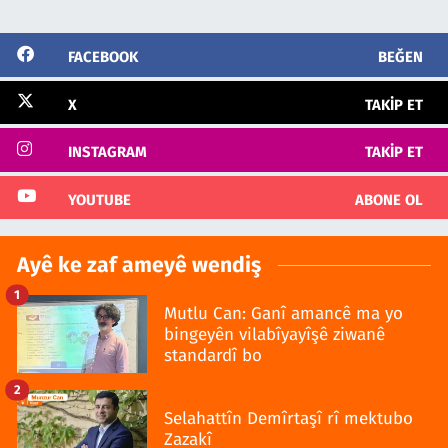
FACEBOOK
BEĞEN
X
TAKIP ET
INSTAGRAM
TAKIP ET
YOUTUBE
ABONE OL
Ayê ke zaf ameyê wendiş
1
Mutlu Can: Ganî amancê ma yo
bingeyên vilabîyayîşê ziwanê
standardî bo
2
Selahattîn Demîrtaşî rî mektubo
Zazakî