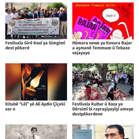
Festîvala Girê Koxî ya Gimgimî
Hûmara newe ya Kovara Bajar
dest pêkerd
a aşmanê Temmuze û Tebaxe
vejayaye
Kitabê “Lêl” yê Alî Aydin Çîçekî
Festîvala Kultur û Xoza ya
ser o
Dêrsimî bi rayraşîyayîşî ameye
destpêkerdene