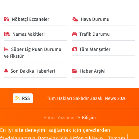
Nöbetçi Eczaneler
Hava Durumu
Namaz Vakitleri
Trafik Durumu
Süper Lig Puan Durumu
Tüm Manşetler
ve Fikstür
Son Dakika Haberleri
Haber Arşivi
RSS
Tüm Hakları Saklıdır Zazaki News 2026
Haber Yazılımı:
TE Bilişim
En iyi site deneyimi sağlamak için çerezlerden
faydalanıyoruz. Detaylar için lütfen tıklayın.
Temam