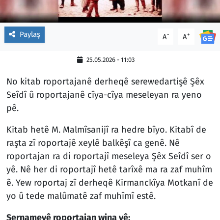
Paylaş
-
+
A
A
25.05.2026 - 11:03
No kitab roportajanê derheqê serewedartişê Şêx
Seîdî û roportajanê cîya-cîya meseleyan ra yeno
pê.
Kitab hetê M. Malmîsanijî ra hedre bîyo. Kitabî de
raşta zî roportajê xeylê balkêşî ca genê. Nê
roportajan ra di roportajî meseleya Şêx Seîdî ser o
yê. Nê her di roportajî hetê tarîxê ma ra zaf muhîm
ê. Yew roportaj zî derheqê Kirmanckîya Motkanî de
yo û tede malûmatê zaf muhîmî estê.
Sernameyê roportajan wina yê: