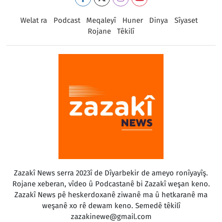
Welat ra
Podcast
Meqaleyî
Huner
Dinya
Sîyaset
Rojane
Têkilî
Zazakî News serra 2023î de Dîyarbekir de ameyo ronîyayîş.
Rojane xeberan, vîdeo û Podcastanê bi Zazakî weşan keno.
Zazakî News pê heskerdoxanê ziwanê ma û hetkaranê ma
weşanê xo rê dewam keno. Semedê têkilî
zazakinewe@gmail.com