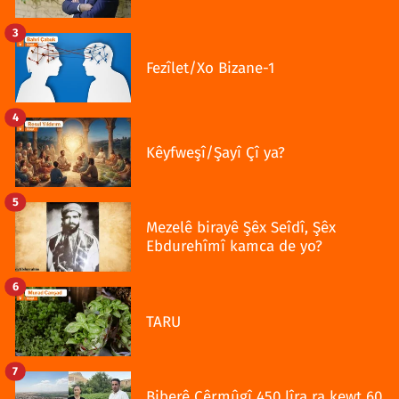
3
Fezîlet/Xo Bizane-1
4
Kêyfweşî/Şayî Çî ya?
5
Mezelê birayê Şêx Seîdî, Şêx
Ebdurehîmî kamca de yo?
6
TARU
7
Biberê Çêrmûgî 450 lîra ra kewt 60