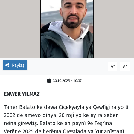
Paylaş
-
+
A
A
30.10.2025 - 10:37
ENWER YILMAZ
Taner Balato ke dewa Çiçekyayla ya Çewlîgî ra yo û
2002 de ameyo dinya, 20 rojî yo ke ey ra xeber
nêna girewtiş. Balato ke en peynî 9ê Teşrîna
Verêne 2025 de herêma Orestiada ya Yunanîstanî