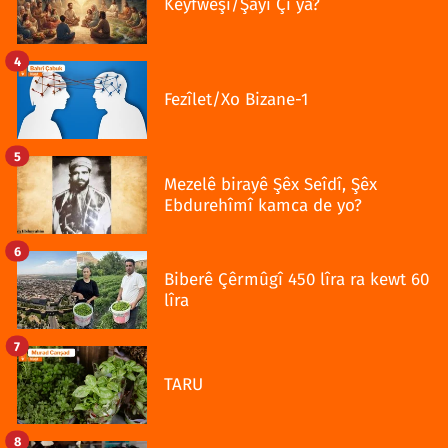
Kêyfweşî/Şayî Çî ya?
4
Fezîlet/Xo Bizane-1
5
Mezelê birayê Şêx Seîdî, Şêx
Ebdurehîmî kamca de yo?
6
Biberê Çêrmûgî 450 lîra ra kewt 60
lîra
7
TARU
8