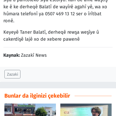
ke ê ke derheqê Balatî de wayîrê agahî yê, wa xo
hûmara telefonî ya 0507 469 13 12 ser o îrîtbat
ronê.
Keyeyê Taner Balatî, derheqê rewşa weşîye û
cakerdişê lajê xo de xebere pawenê
Kaynak:
Zazakî News
Zazaki
Bunlar da ilginizi çekebilir