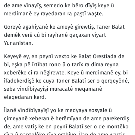
de ame vînayîş, semedo ke bêro dîyîş keye û
merdimanê ey rayedaran ra paştî waşte.
Goreyê agahîyanê ke ameyê girewtiş, Taner Balat
demêk verê cû bi rayîranê qaçaxan vîyart
Yunanîstan.
Keyeyê ey, en peynî wexto ke Balat Orestiada de
bi, eşka pê îrtîbat rono û o tarîx ra dima reyna
xeberêke ci ra nêgirewte. Keye û merdimanê ey, bi
îfadekerdişê ke cuya Taner Balatî ser o qerqeyênê,
seba vîndîbîyayîşî muracatê meqamanê
eleqedaran kerd.
Îlanê vîndîbîyayîşî yo ke medyaya sosyale û
çimeyanê xeberan ê herêmîyan de ame parekerdiş
de, ame vatiş ke en peynî Balatî ser o de montêko
sîya û pantolêko sîya estbîyo. Îlan de ame waştiş