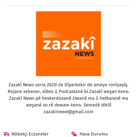
Zazakî News serra 2023î de Dîyarbekir de ameyo ronîyayîş.
Rojane xeberan, vîdeo û Podcastanê bi Zazakî weşan keno.
Zazakî News pê heskerdoxanê ziwanê ma û hetkaranê ma
weşanê xo rê dewam keno. Semedê têkilî
zazakinewe@gmail.com
Nöbetçi Eczaneler
Hava Durumu