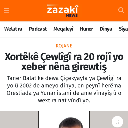
Welat ra
Nöbetçi Eczaneler
Welat ra
Podcast
Meqaleyî
Huner
Dinya
Sîya
Podcast
Hava Durumu
ROJANE
Meqaleyî
Namaz Vakitleri
Xortêkê Çewlîgî ra 20 rojî yo
xeber nêna girewtiş
Huner
Trafik Durumu
Taner Balat ke dewa Çiçekyayla ya Çewlîgî ra
Dinya
Süper Lig Puan Durumu ve Fikstür
yo û 2002 de ameyo dinya, en peynî herêma
Orestiada ya Yunanîstanî de ame vînayîş û o
Sîyaset
Tüm Manşetler
wext ra nat vîndî yo.
Rojane
Son Dakika Haberleri
Têkilî
Haber Arşivi