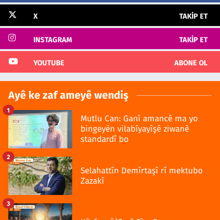
X
TAKIP ET
INSTAGRAM
TAKIP ET
YOUTUBE
ABONE OL
Ayê ke zaf ameyê wendiş
1
Mutlu Can: Ganî amancê ma yo
bingeyên vilabîyayîşê ziwanê
standardî bo
2
Selahattîn Demîrtaşî rî mektubo
Zazakî
3