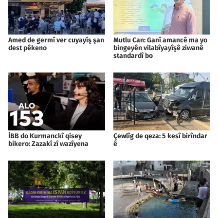
Amed de germî ver cuyayîş şan
Mutlu Can: Ganî amancê ma yo
dest pêkeno
bingeyên vilabîyayîşê ziwanê
standardî bo
İBB do Kurmanckî qisey
Çewlîg de qeza: 5 kesî birîndar
bikero: Zazakî zî wazîyena
ê