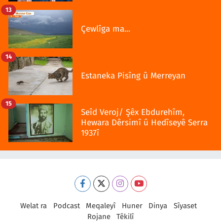
13
Çewlîga ma...
14
Estaneka Pisîng û Merreyan
15
Seîd Veroj/ Şêx Ebdurehîm,
Hewara Dêrsimî û Hedîseyê Serra
1937î
Welat ra
Podcast
Meqaleyî
Huner
Dinya
Sîyaset
Rojane
Têkilî