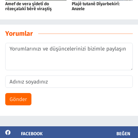
Amef de vera şîdetî do
Plajê tutanê Dîyarbekirî:
rêzeçalakî bêrê viraştiş
Anzele
Yorumlar
Gönder
FACEBOOK
BEĞEN