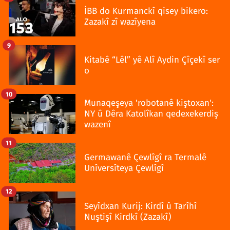
İBB do Kurmanckî qisey bikero:
Zazakî zî wazîyena
9
Kitabê “Lêl” yê Alî Aydin Çîçekî ser
o
10
Munaqeşeya 'robotanê kiştoxan':
NY û Dêra Katolîkan qedexekerdiş
wazenî
11
Germawanê Çewlîgî ra Termalê
Unîversîteya Çewlîgî
12
Seyîdxan Kurij: Kirdî û Tarîhî
Nuştişî Kirdkî (Zazakî)