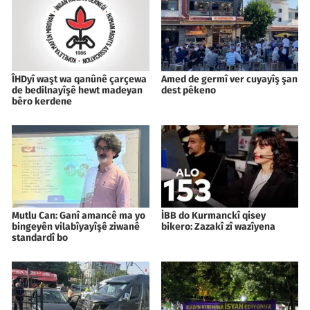
ÎHDyî waşt wa qanûnê çarçewa
Amed de germî ver cuyayîş şan
de bedilnayîşê hewt madeyan
dest pêkeno
bêro kerdene
Mutlu Can: Ganî amancê ma yo
İBB do Kurmanckî qisey
bingeyên vilabîyayîşê ziwanê
bikero: Zazakî zî wazîyena
standardî bo