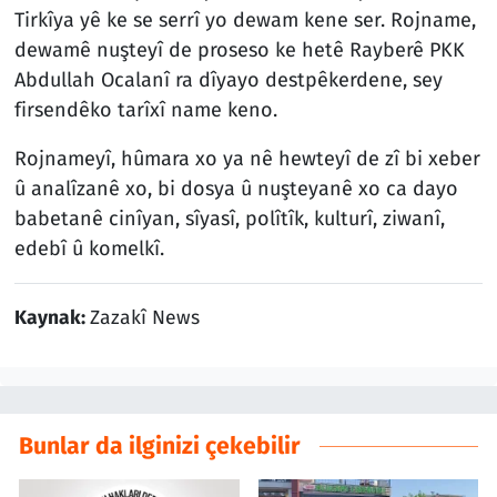
Tirkîya yê ke se serrî yo dewam kene ser. Rojname,
dewamê nuşteyî de proseso ke hetê Rayberê PKK
Abdullah Ocalanî ra dîyayo destpêkerdene, sey
firsendêko tarîxî name keno.
Rojnameyî, hûmara xo ya nê hewteyî de zî bi xeber
û analîzanê xo, bi dosya û nuşteyanê xo ca dayo
babetanê cinîyan, sîyasî, polîtîk, kulturî, ziwanî,
edebî û komelkî.
Kaynak:
Zazakî News
Bunlar da ilginizi çekebilir