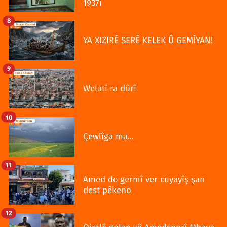
1937î
8
YA XIZIRÊ SERÊ KELEK Û GEMÎYAN!
9
Welatî ra dûrî
10
Çewlîga ma...
11
Amed de germî ver cuyayîş şan
dest pêkeno
12