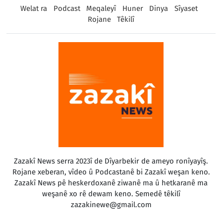
Welat ra
Podcast
Meqaleyî
Huner
Dinya
Sîyaset
Rojane
Têkilî
Zazakî News serra 2023î de Dîyarbekir de ameyo ronîyayîş.
Rojane xeberan, vîdeo û Podcastanê bi Zazakî weşan keno.
Zazakî News pê heskerdoxanê ziwanê ma û hetkaranê ma
weşanê xo rê dewam keno. Semedê têkilî
zazakinewe@gmail.com