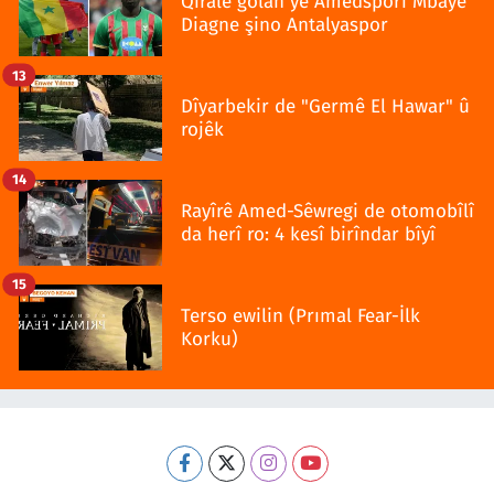
Qiralê golan yê Amedsporî Mbaye
Diagne şino Antalyaspor
13
Dîyarbekir de "Germê El Hawar" û
rojêk
14
Rayîrê Amed-Sêwregi de otomobîlî
da herî ro: 4 kesî birîndar bîyî
15
Terso ewilin (Prımal Fear-İlk
Korku)