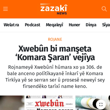
Welat ra
Nöbetçi Eczaneler
Welat ra
Podcast
Meqaleyî
Huner
Dinya
Sîya
Podcast
Hava Durumu
ROJANE
Meqaleyî
Namaz Vakitleri
Xwebûn bi manşeta
‘Komara Şaran’ vejîya
Huner
Trafik Durumu
Rojnameyê Xwebûnî hûmara xo ya 306. de
Dinya
Süper Lig Puan Durumu ve Fikstür
bale anceno polîtîkayanê înkarî yê Komara
Tirkîya yê se serran ser û prosesê neweyî sey
Sîyaset
Tüm Manşetler
firsendêko tarîxî name keno.
Rojane
Son Dakika Haberleri
Têkilî
Haber Arşivi