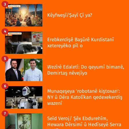
3
Kêyfweşî/Şayî Çî ya?
4
Erebkerdişê Başûrê Kurdistanî
xetereyêko pîl o
5
Wezîrê Edaletî: Do qeyumî bimanê,
Demirtaş nêvejîyo
6
Munaqeşeya 'robotanê kiştoxan':
NY û Dêra Katolîkan qedexekerdiş
wazenî
7
Seîd Veroj/ Şêx Ebdurehîm,
Hewara Dêrsimî û Hedîseyê Serra