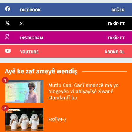
FACEBOOK
BEĞEN
X
TAKIP ET
INSTAGRAM
TAKIP ET
YOUTUBE
ABONE OL
Ayê ke zaf ameyê wendiş
1
Mutlu Can: Ganî amancê ma yo
bingeyên vilabîyayîşê ziwanê
standardî bo
2
Fezîlet-2