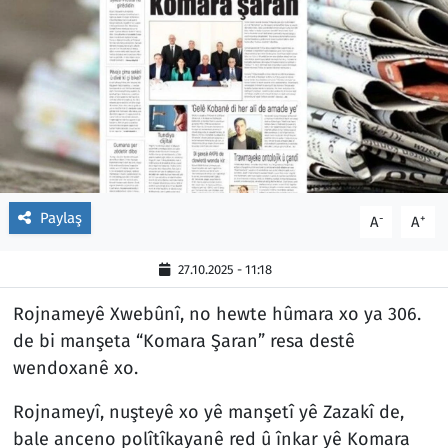
Paylaş
-
+
A
A
27.10.2025 - 11:18
Rojnameyê Xwebûnî, no hewte hûmara xo ya 306.
de bi manşeta “Komara Şaran” resa destê
wendoxanê xo.
Rojnameyî, nuşteyê xo yê manşetî yê Zazakî de,
bale anceno polîtîkayanê red û înkar yê Komara