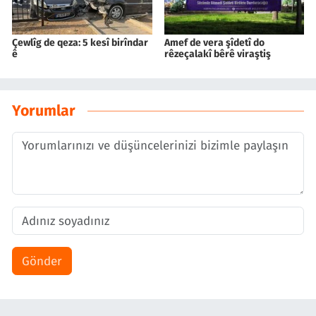
Çewlîg de qeza: 5 kesî birîndar
Amef de vera şîdetî do
ê
rêzeçalakî bêrê viraştiş
Yorumlar
Gönder