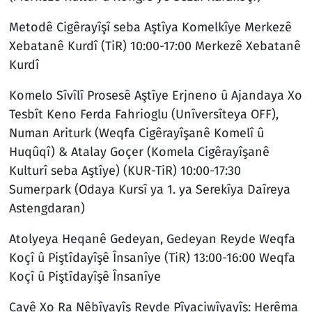
Metodê Cigêrayîşî seba Aştîya Komelkîye Merkezê
Xebatanê Kurdî (TiR) 10:00-17:00 Merkezê Xebatanê
Kurdî
Komelo Sîvîlî Prosesê Aştîye Erjneno û Ajandaya Xo
Tesbît Keno Ferda Fahrioglu (Unîversîteya OFF),
Numan Ariturk (Weqfa Cigêrayîşanê Komelî û
Huqûqî) & Atalay Goçer (Komela Cigêrayîşanê
Kulturî seba Aştîye) (KUR-TiR) 10:00-17:30
Sumerpark (Odaya Kursî ya 1. ya Serekîya Daîreya
Astengdaran)
Atolyeya Heqanê Gedeyan, Gedeyan Reyde Weqfa
Koçî û Piştîdayîşê Însanîye (TiR) 13:00-16:00 Weqfa
Koçî û Piştîdayîşê Însanîye
Cayê Xo Ra Nêbîyayîş Reyde Pîyaciwîyayîş: Herêma