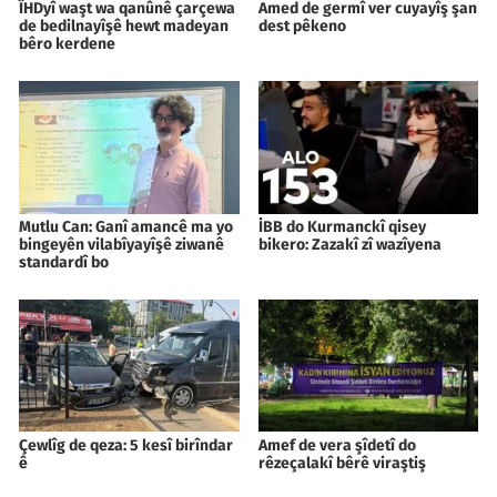
ÎHDyî waşt wa qanûnê çarçewa
Amed de germî ver cuyayîş şan
de bedilnayîşê hewt madeyan
dest pêkeno
bêro kerdene
Mutlu Can: Ganî amancê ma yo
İBB do Kurmanckî qisey
bingeyên vilabîyayîşê ziwanê
bikero: Zazakî zî wazîyena
standardî bo
Çewlîg de qeza: 5 kesî birîndar
Amef de vera şîdetî do
ê
rêzeçalakî bêrê viraştiş