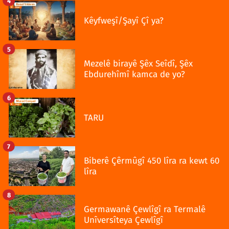
4
Kêyfweşî/Şayî Çî ya?
5
Mezelê birayê Şêx Seîdî, Şêx
Ebdurehîmî kamca de yo?
6
TARU
7
Biberê Çêrmûgî 450 lîra ra kewt 60
lîra
8
Germawanê Çewlîgî ra Termalê
Unîversîteya Çewlîgî