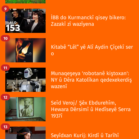
9
İBB do Kurmanckî qisey bikero:
Zazakî zî wazîyena
10
Kitabê “Lêl” yê Alî Aydin Çîçekî ser
o
11
Munaqeşeya 'robotanê kiştoxan':
NY û Dêra Katolîkan qedexekerdiş
wazenî
12
Seîd Veroj/ Şêx Ebdurehîm,
Hewara Dêrsimî û Hedîseyê Serra
1937î
13
Seyîdxan Kurij: Kirdî û Tarîhî