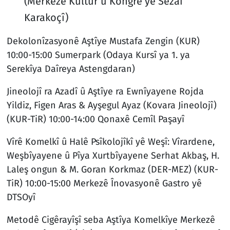
(Merkezê Kultur û Kongre yê Sezaî
Karakoçî)
Dekolonîzasyonê Aştîye Mustafa Zengin (KUR)
10:00-15:00 Sumerpark (Odaya Kursî ya 1. ya
Serekîya Daîreya Astengdaran)
Jineolojî ra Azadî û Aştîye ra Ewnîyayene Rojda
Yildiz, Figen Aras & Ayşegul Ayaz (Kovara Jineolojî)
(KUR-TiR) 10:00-14:00 Qonaxê Cemîl Paşayî
Vîrê Komelkî û Halê Psîkolojîkî yê Weşî: Vîrardene,
Weşbîyayene û Pîya Xurtbîyayene Serhat Akbaş, H.
Laleş ongun & M. Goran Korkmaz (DER-MEZ) (KUR-
TiR) 10:00-15:00 Merkezê Înovasyonê Gastro yê
DTSOyî
Metodê Cigêrayîşî seba Aştîya Komelkîye Merkezê