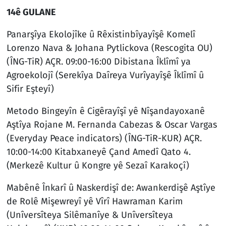
14ê GULANE
Panarşîya Ekolojîke û Rêxistinbîyayîşê Komelî
Lorenzo Nava & Johana Pytlickova (Rescogita OU)
(ÎNG-TiR) AÇR. 09:00-16:00 Dibistana Îklîmî ya
Agroekolojî (Serekîya Daîreya Vurîyayîşê Îklîmî û
Sifir Eşteyî)
Metodo Bingeyîn ê Cigêrayîşî yê Nîşandayoxanê
Aştîya Rojane M. Fernanda Cabezas & Oscar Vargas
(Everyday Peace indicators) (ÎNG-TiR-KUR) AÇR.
10:00-14:00 Kitabxaneyê Çand Amedî Qato 4.
(Merkezê Kultur û Kongre yê Sezaî Karakoçî)
Mabênê Înkarî û Naskerdişî de: Awankerdişê Aştîye
de Rolê Mişewreyî yê Vîrî Hawraman Karim
(Unîversîteya Silêmanîye & Unîversîteya