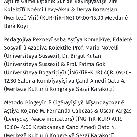
Aştî rê Game Eştene: Sûr de Rayîrşîyayîşê Vîrê
Kolektîfî Noémi Levy-Aksu & Derya Bozarslan
(Merkezê Vîrî) (KUR-TiR-ÎNG) 09:00-15:00 Meydanê
Berê Koyî
Pedagojîya Rexneyî seba Aştîya Komelkîye, Edaletê
Sosyalî û Azadîya Kolektîfe Prof. Mario Novelli
(Unîversîteya Sussexî), Dr. Birgul Kutan
(Unîversîteya Sussexî) & Prof. Fatma Gok
(Unîversîteya Bogaziçiyî) (ÎNG-TiR-KUR) AÇR. 09:30-
12:30 Salona Kombîyayîşî ya Çand Amedî Qato 4.
(Merkezê Kultur û Kongre yê Sezaî Karakoçî)
Metodo Bingeyîn ê Cigêrayîşî yê Nîşandayoxanê
Aştîya Rojane M. Fernanda Cabezas & Oscar Vargas
(Everyday Peace indicators) (ÎNG-TiR-KUR) AÇR.
10:00-14:00 Kitabxaneyê Çand Amedî Qato 4.
(Merkezê Kultur û Kongre yê Sezaî Karakoçî)