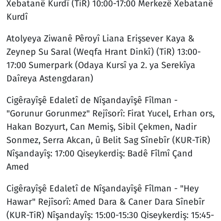
Xebatanê Kurdî (TiR) 10:00-17:00 Merkezê Xebatanê
Kurdî
Atolyeya Ziwanê Pêroyî Liana Erişsever Kaya &
Zeynep Su Saral (Weqfa Hrant Dinkî) (TiR) 13:00-
17:00 Sumerpark (Odaya Kursî ya 2. ya Serekîya
Daîreya Astengdaran)
Cigêrayîşê Edaletî de Nîşandayîşê Fîlman -
"Gorunur Gorunmez" Rejîsorî: Firat Yucel, Erhan ors,
Hakan Bozyurt, Can Memiş, Sibil Çekmen, Nadir
Sonmez, Serra Akcan, û Belit Sag Sînebîr (KUR-TiR)
Nîşandayîş: 17:00 Qiseykerdiş: Badê Fîlmî Çand
Amed
Cigêrayîşê Edaletî de Nîşandayîşê Fîlman - "Hey
Hawar" Rejîsorî: Amed Dara & Caner Dara Sînebîr
(KUR-TiR) Nîşandayîş: 15:00-15:30 Qiseykerdiş: 15:45-