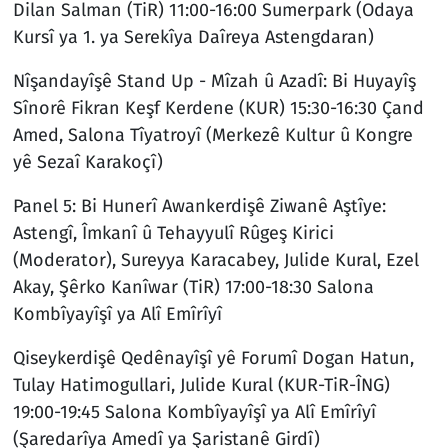
Dilan Salman (TiR) 11:00-16:00 Sumerpark (Odaya
Kursî ya 1. ya Serekîya Daîreya Astengdaran)
Nîşandayîşê Stand Up - Mîzah û Azadî: Bi Huyayîş
Sînorê Fikran Keşf Kerdene (KUR) 15:30-16:30 Çand
Amed, Salona Tîyatroyî (Merkezê Kultur û Kongre
yê Sezaî Karakoçî)
Panel 5: Bi Hunerî Awankerdişê Ziwanê Aştîye:
Astengî, Îmkanî û Tehayyulî Rûgeş Kirici
(Moderator), Sureyya Karacabey, Julide Kural, Ezel
Akay, Şêrko Kanîwar (TiR) 17:00-18:30 Salona
Kombîyayîşî ya Alî Emîrîyî
Qiseykerdişê Qedênayîşî yê Forumî Dogan Hatun,
Tulay Hatimogullari, Julide Kural (KUR-TiR-ÎNG)
19:00-19:45 Salona Kombîyayîşî ya Alî Emîrîyî
(Şaredarîya Amedî ya Şaristanê Girdî)