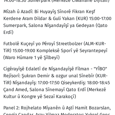
14:00-18:30 Sumerpark (Merkezê Ciwananê Dîjîtalî)
Mîzah û Azadî: Bi Huyayîş Sînorê Fikran Keşf
Kerdene Aram Dildar & Guli Yakan (KUR) 15:00-17:00
Sumerpark, Salona Nîşandayîşî ya Gedeyan (Qato
Erdî)
Futbolê Kuçeyî yo Pêroyî Streetbolzer (ALM-KUR-
TiR) 15:00-19:00 Kompleksê Sporî yê Seyrantepeyî
(Waro Hûmare 1 yê Şîlbeyî)
Cigêrayîşê Edaletî de Nîşandayîşê Fîlman - "YÎBO"
Rejîsorî: Şukran Demir & ozgur unal Sînebîr (KUR-
TiR) Nîşandayîş: 17:00-17:50 Qiseykerdiş: 18:00-18:45
Çand Amed, Salona Sînemayî Qato Erdî (Merkezê
Kultur û Kongre yê Sezaî Karakoçî)
Panel 2: Rojhelato Mîyanên û Aştî Hamit Bozarslan,
Cengiz Çandar, Arzu Yilmaz Moderator: Yuksel Genç