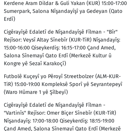
Kerdene Aram Dildar & Guli Yakan (KUR) 15:00-17:00
Sumerpark, Salona Nîşandayîşî ya Gedeyan (Qato
Erdî)
Cigêrayîşê Edaletî de Nîşandayîşê Fîlman - "Bîr"
Rejîsor: Veysî Altay Sînebîr (KUR-TiR) Nîşandayîş:
15:00-16:00 Qiseykerdiş: 16:15-17:00 Çand Amed,
Salona Sînemayî Qato Erdî (Merkezê Kultur û
Kongre yê Sezaî Karakoçî)
Futbolê Kuçeyî yo Pêroyî Streetbolzer (ALM-KUR-
TiR) 15:00-19:00 Kompleksê Sporî yê Seyrantepeyî
(Waro Hûmare 1 yê Şîlbeyî)
Cigêrayîşê Edaletî de Nîşandayîşê Fîlman -
"Vartinîs" Rejîsor: Omer Biçer Sînebîr (KUR-TiR)
Nîşandayîş: 17:00-18:00 Qiseykerdiş: 18:15-19:00
Çand Amed, Salona Sînemayî Qato Erdî (Merkezê