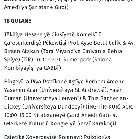
Amedî ya Şaristanê Girdî)
16 GULANE
Têkilîya Hesase yê Cinsîyetê Komelkî û
Çareserkerdişê Pêkewtişî Prof. Ayşe Betul Çelik & Av.
Birsen Atakan (Tora Mîyancîyê Cinîyan a Behra
Spîye) (TiR) 10:00-12:30 Sumerpark (Salona
Kombîyayîşî ya GABBî)
Bingeyî ra Pîya Pratîkanê Aştîye Berhem Ardene
Yasemin Acar (Unîversîteya St Andrewsî), Yasin
Duman (Unîversîteya Leuvenî) & Thia Sagherian-
Dickey (Unîversîteya Dundeeyî) (ÎNG-TiR-KUR) AÇR.
10:00-15:00 Kitabxaneyê Çand Amedî Qato 4.
(Merkezê Kultur û Kongre yê Sezaî Karakoçî)
Estetîkê Xoverdayîşê Rojaneyî: Psîkolojîya