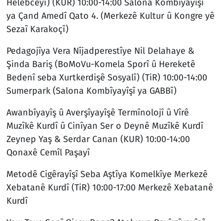
Helebceyî) (KUR) 10:00-14:00 Salona Kombîyayîşî
ya Çand Amedî Qato 4. (Merkezê Kultur û Kongre yê
Sezaî Karakoçî)
Pedagojîya Vera Nîjadperestîye Nil Delahaye &
Şinda Bariş (BoMoVu-Komela Sporî û Hereketê
Bedenî seba Xurtkerdişê Sosyalî) (TiR) 10:00-14:00
Sumerpark (Salona Kombîyayîşî ya GABBî)
Awanbîyayîş û Averşîyayîşê Termînolojî û Vîrê
Muzîkê Kurdî û Cinîyan Ser o Deynê Muzîkê Kurdî
Zeynep Yaş & Serdar Canan (KUR) 10:00-14:00
Qonaxê Cemîl Paşayî
Metodê Cigêrayîşî Seba Aştîya Komelkîye Merkezê
Xebatanê Kurdî (TiR) 10:00-17:00 Merkezê Xebatanê
Kurdî