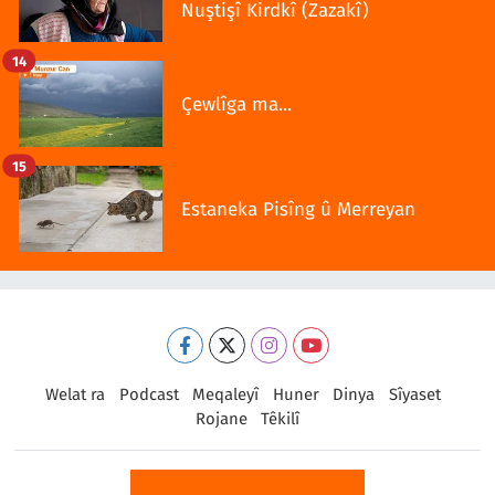
Nuştişî Kirdkî (Zazakî)
14
Çewlîga ma...
15
Estaneka Pisîng û Merreyan
Welat ra
Podcast
Meqaleyî
Huner
Dinya
Sîyaset
Rojane
Têkilî