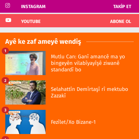
INSTAGRAM
TAKIP ET
YOUTUBE
ABONE OL
Ayê ke zaf ameyê wendiş
1
Mutlu Can: Ganî amancê ma yo
bingeyên vilabîyayîşê ziwanê
standardî bo
2
Selahattîn Demîrtaşî rî mektubo
Zazakî
3
Fezîlet/Xo Bizane-1