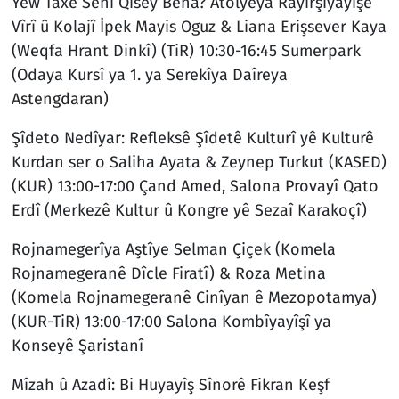
Yew Taxe Senî Qisey Bena? Atolyeya Rayîrşîyayîşê
Vîrî û Kolajî İpek Mayis Oguz & Liana Erişsever Kaya
(Weqfa Hrant Dinkî) (TiR) 10:30-16:45 Sumerpark
(Odaya Kursî ya 1. ya Serekîya Daîreya
Astengdaran)
Şîdeto Nedîyar: Refleksê Şîdetê Kulturî yê Kulturê
Kurdan ser o Saliha Ayata & Zeynep Turkut (KASED)
(KUR) 13:00-17:00 Çand Amed, Salona Provayî Qato
Erdî (Merkezê Kultur û Kongre yê Sezaî Karakoçî)
Rojnamegerîya Aştîye Selman Çiçek (Komela
Rojnamegeranê Dîcle Firatî) & Roza Metina
(Komela Rojnamegeranê Cinîyan ê Mezopotamya)
(KUR-TiR) 13:00-17:00 Salona Kombîyayîşî ya
Konseyê Şaristanî
Mîzah û Azadî: Bi Huyayîş Sînorê Fikran Keşf