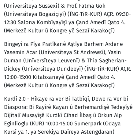
(Unîversîteya Sussexî) & Prof. Fatma Gok
(Unîversîteya Bogaziçiyî) (ÎNG-TiR-KUR) AÇR. 09:30-
12:30 Salona Kombîyayîşî ya Çand Amedî Qato 4.
(Merkezê Kultur û Kongre yê Sezaî Karakoçî)
Bingeyî ra Pîya Pratîkanê Aştîye Berhem Ardene
Yasemin Acar (Unîversîteya St Andrewsî), Yasin
Duman (Unîversîteya Leuvenî) & Thia Sagherian-
Dickey (Unîversîteya Dundeeyî) (ÎNG-TiR-KUR) AÇR.
10:00-15:00 Kitabxaneyê Çand Amedî Qato 4.
(Merkezê Kultur û Kongre yê Sezaî Karakoçî)
Kurdî 2.0 - Hîkaye ra ver Bi Tatbîqî, Dewe ra Ver bi
Dîaspora: Bi Rayîrê Kayan û Berhemardişê Tedeyîyê
Dîjîtalî Musayîşê Kurdkî Cihad İlbaş û Orkun Alp
Eginlioglu (KUR) 10:00-15:00 Sumerpark (Odaya
Kursî ya 1. ya Serekîya Daîreya Astengdaran)