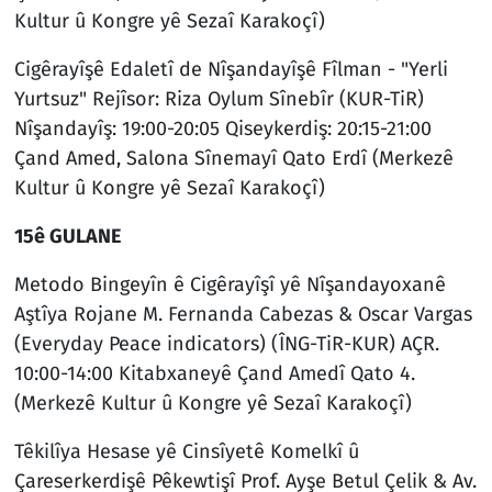
Kultur û Kongre yê Sezaî Karakoçî)
Cigêrayîşê Edaletî de Nîşandayîşê Fîlman - "Yerli
Yurtsuz" Rejîsor: Riza Oylum Sînebîr (KUR-TiR)
Nîşandayîş: 19:00-20:05 Qiseykerdiş: 20:15-21:00
Çand Amed, Salona Sînemayî Qato Erdî (Merkezê
Kultur û Kongre yê Sezaî Karakoçî)
15ê GULANE
Metodo Bingeyîn ê Cigêrayîşî yê Nîşandayoxanê
Aştîya Rojane M. Fernanda Cabezas & Oscar Vargas
(Everyday Peace indicators) (ÎNG-TiR-KUR) AÇR.
10:00-14:00 Kitabxaneyê Çand Amedî Qato 4.
(Merkezê Kultur û Kongre yê Sezaî Karakoçî)
Têkilîya Hesase yê Cinsîyetê Komelkî û
Çareserkerdişê Pêkewtişî Prof. Ayşe Betul Çelik & Av.