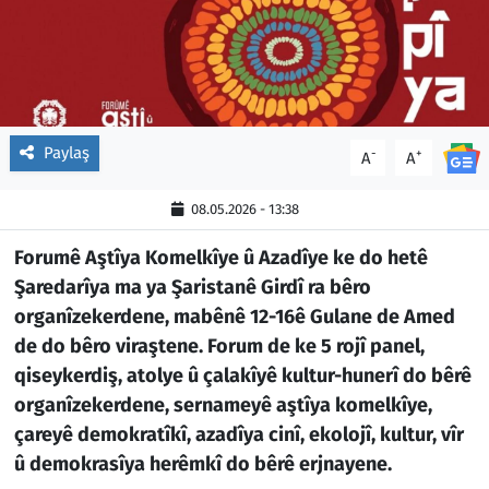
Paylaş
-
+
A
A
08.05.2026 - 13:38
Forumê Aştîya Komelkîye û Azadîye ke do hetê
Şaredarîya ma ya Şaristanê Girdî ra bêro
organîzekerdene, mabênê 12-16ê Gulane de Amed
de do bêro viraştene. Forum de ke 5 rojî panel,
qiseykerdiş, atolye û çalakîyê kultur-hunerî do bêrê
organîzekerdene, sernameyê aştîya komelkîye,
çareyê demokratîkî, azadîya cinî, ekolojî, kultur, vîr
û demokrasîya herêmkî do bêrê erjnayene.