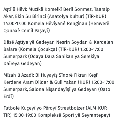
Aştî û Hêvî: Muzîkê Komelkî Beril Sonmez, Taaralp
Akar, Ekin Su Birinci (Anatolya Kultur) (TiR-KUR)
14:00-17:00 Komela Hêvîyanê Renginan (Hemverê
Qonaxê Cemîl Paşayî)
Dêsê Aştîye yê Gedeyan Nesrin Soydan & Kardelen
Balare (Komela Çocukça) (TiR-KUR) 15:00-17:00
Sumerpark (Odaya Dara Sanikan ya Serekîya
Daîreya Gedeyan)
Mîzah û Azadî: Bi Huyayîş Sînorê Fikran Keşf
Kerdene Aram Dildar & Guli Yakan (KUR) 15:00-17:00
Sumerpark, Salona Nîşandayîşî ya Gedeyan (Qato
Erdî)
Futbolê Kuçeyî yo Pêroyî Streetbolzer (ALM-KUR-
TiR) 15:00-19:00 Kompleksê Sporî yê Seyrantepeyî