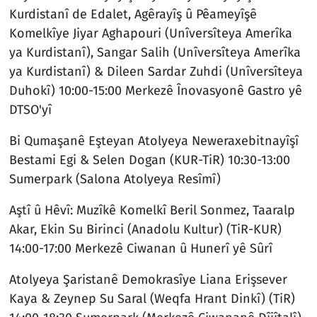
Kurdistanî de Edalet, Agêrayîş û Pêameyîşê
Komelkîye Jiyar Aghapouri (Unîversîteya Amerîka
ya Kurdistanî), Sangar Salih (Unîversîteya Amerîka
ya Kurdistanî) & Dileen Sardar Zuhdi (Unîversîteya
Duhokî) 10:00-15:00 Merkezê Înovasyonê Gastro yê
DTSO'yî
Bi Qumaşanê Eşteyan Atolyeya Neweraxebitnayîşî
Bestami Egi & Selen Dogan (KUR-TiR) 10:30-13:00
Sumerpark (Salona Atolyeya Resîmî)
Aştî û Hêvî: Muzîkê Komelkî Beril Sonmez, Taaralp
Akar, Ekin Su Birinci (Anadolu Kultur) (TiR-KUR)
14:00-17:00 Merkezê Ciwanan û Hunerî yê Sûrî
Atolyeya Şaristanê Demokrasîye Liana Erişsever
Kaya & Zeynep Su Saral (Weqfa Hrant Dinkî) (TiR)