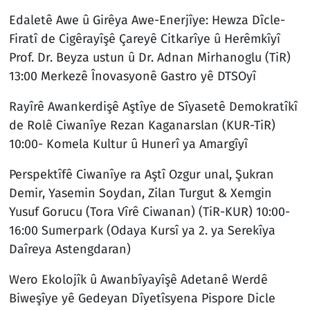
Edaletê Awe û Girêya Awe-Enerjîye: Hewza Dîcle-
Firatî de Cigêrayîşê Çareyê Citkarîye û Herêmkîyî
Prof. Dr. Beyza ustun û Dr. Adnan Mirhanoglu (TiR)
13:00 Merkezê Înovasyonê Gastro yê DTSOyî
Rayîrê Awankerdişê Aştîye de Sîyasetê Demokratîkî
de Rolê Ciwanîye Rezan Kaganarslan (KUR-TiR)
10:00- Komela Kultur û Hunerî ya Amargîyî
Perspektîfê Ciwanîye ra Aştî Ozgur unal, Şukran
Demir, Yasemin Soydan, Zilan Turgut & Xemgin
Yusuf Gorucu (Tora Vîrê Ciwanan) (TiR-KUR) 10:00-
16:00 Sumerpark (Odaya Kursî ya 2. ya Serekîya
Daîreya Astengdaran)
Wero Ekolojîk û Awanbîyayîşê Adetanê Werdê
Biweşîye yê Gedeyan Dîyetîsyena Pispore Dicle