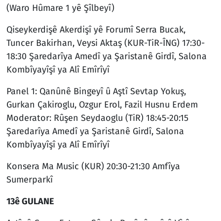
(Waro Hûmare 1 yê Şîlbeyî)
Qiseykerdişê Akerdişî yê Forumî Serra Bucak,
Tuncer Bakirhan, Veysi Aktaş (KUR-TiR-ÎNG) 17:30-
18:30 Şaredarîya Amedî ya Şaristanê Girdî, Salona
Kombîyayîşî ya Alî Emîrîyî
Panel 1: Qanûnê Bingeyî û Aştî Sevtap Yokuş,
Gurkan Çakiroglu, Ozgur Erol, Fazil Husnu Erdem
Moderator: Rûşen Seydaoglu (TiR) 18:45-20:15
Şaredarîya Amedî ya Şaristanê Girdî, Salona
Kombîyayîşî ya Alî Emîrîyî
Konsera Ma Music (KUR) 20:30-21:30 Amfîya
Sumerparkî
13ê GULANE