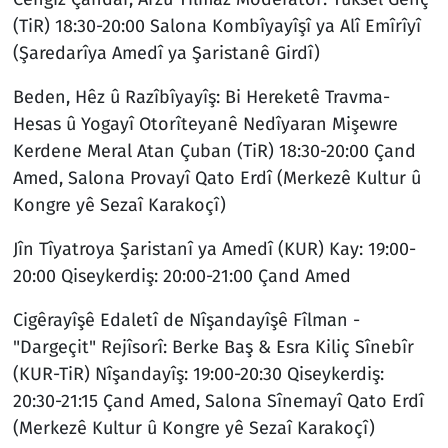
(TiR) 18:30-20:00 Salona Kombîyayîşî ya Alî Emîrîyî
(Şaredarîya Amedî ya Şaristanê Girdî)
Beden, Hêz û Razîbîyayîş: Bi Hereketê Travma-
Hesas û Yogayî Otorîteyanê Nedîyaran Mişewre
Kerdene Meral Atan Çuban (TiR) 18:30-20:00 Çand
Amed, Salona Provayî Qato Erdî (Merkezê Kultur û
Kongre yê Sezaî Karakoçî)
Jîn Tîyatroya Şaristanî ya Amedî (KUR) Kay: 19:00-
20:00 Qiseykerdiş: 20:00-21:00 Çand Amed
Cigêrayîşê Edaletî de Nîşandayîşê Fîlman -
"Dargeçit" Rejîsorî: Berke Baş & Esra Kiliç Sînebîr
(KUR-TiR) Nîşandayîş: 19:00-20:30 Qiseykerdiş:
20:30-21:15 Çand Amed, Salona Sînemayî Qato Erdî
(Merkezê Kultur û Kongre yê Sezaî Karakoçî)