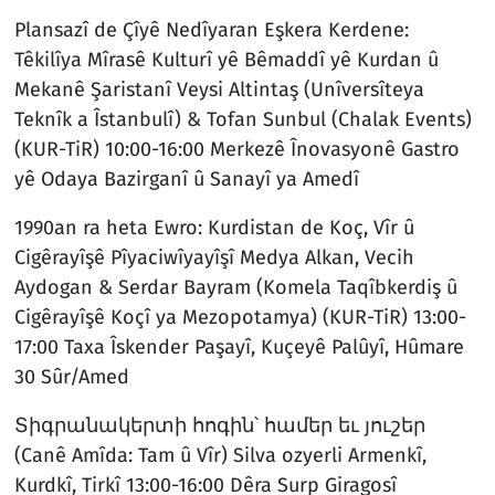
Plansazî de Çîyê Nedîyaran Eşkera Kerdene:
Têkilîya Mîrasê Kulturî yê Bêmaddî yê Kurdan û
Mekanê Şaristanî Veysi Altintaş (Unîversîteya
Teknîk a Îstanbulî) & Tofan Sunbul (Chalak Events)
(KUR-TiR) 10:00-16:00 Merkezê Înovasyonê Gastro
yê Odaya Bazirganî û Sanayî ya Amedî
1990an ra heta Ewro: Kurdistan de Koç, Vîr û
Cigêrayîşê Pîyaciwîyayîşî Medya Alkan, Vecih
Aydogan & Serdar Bayram (Komela Taqîbkerdiş û
Cigêrayîşê Koçî ya Mezopotamya) (KUR-TiR) 13:00-
17:00 Taxa Îskender Paşayî, Kuçeyê Palûyî, Hûmare
30 Sûr/Amed
Տիգրանակերտի հոգին՝ համեր եւ յուշեր
(Canê Amîda: Tam û Vîr) Silva ozyerli Armenkî,
Kurdkî, Tirkî 13:00-16:00 Dêra Surp Giragosî