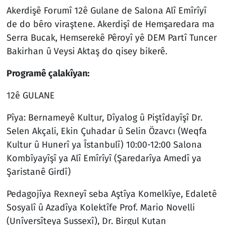
Akerdişê Forumî 12ê Gulane de Salona Alî Emîrîyî
de do bêro viraştene. Akerdişî de Hemşaredara ma
Serra Bucak, Hemserekê Pêroyî yê DEM Partî Tuncer
Bakirhan û Veysi Aktaş do qisey bikerê.
Programê çalakîyan:
12ê GULANE
Pîya: Bernameyê Kultur, Dîyalog û Piştîdayîşî Dr.
Selen Akçali, Ekin Çuhadar û Selin Özavcı (Weqfa
Kultur û Hunerî ya Îstanbulî) 10:00-12:00 Salona
Kombîyayîşî ya Alî Emîrîyî (Şaredarîya Amedî ya
Şaristanê Girdî)
Pedagojîya Rexneyî seba Aştîya Komelkîye, Edaletê
Sosyalî û Azadîya Kolektîfe Prof. Mario Novelli
(Unîversîteya Sussexî), Dr. Birgul Kutan