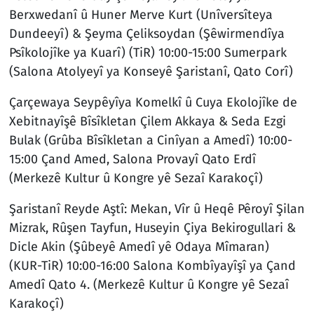
Berxwedanî û Huner Merve Kurt (Unîversîteya
Dundeeyî) & Şeyma Çeliksoydan (Şêwirmendîya
Psîkolojîke ya Kuarî) (TiR) 10:00-15:00 Sumerpark
(Salona Atolyeyî ya Konseyê Şaristanî, Qato Corî)
Çarçewaya Seypêyîya Komelkî û Cuya Ekolojîke de
Xebitnayîşê Bîsîkletan Çilem Akkaya & Seda Ezgi
Bulak (Grûba Bîsîkletan a Cinîyan a Amedî) 10:00-
15:00 Çand Amed, Salona Provayî Qato Erdî
(Merkezê Kultur û Kongre yê Sezaî Karakoçî)
Şaristanî Reyde Aştî: Mekan, Vîr û Heqê Pêroyî Şilan
Mizrak, Rûşen Tayfun, Huseyin Çiya Bekirogullari &
Dicle Akin (Şûbeyê Amedî yê Odaya Mîmaran)
(KUR-TiR) 10:00-16:00 Salona Kombîyayîşî ya Çand
Amedî Qato 4. (Merkezê Kultur û Kongre yê Sezaî
Karakoçî)