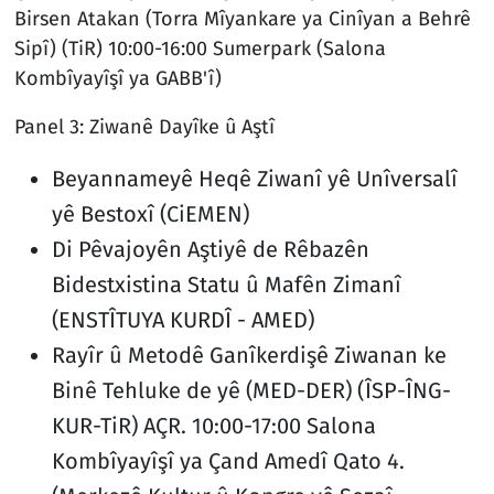
Birsen Atakan (Torra Mîyankare ya Cinîyan a Behrê
Sipî) (TiR) 10:00-16:00 Sumerpark (Salona
Kombîyayîşî ya GABB'î)
Panel 3: Ziwanê Dayîke û Aştî
Beyannameyê Heqê Ziwanî yê Unîversalî
yê Bestoxî (CiEMEN)
Di Pêvajoyên Aştiyê de Rêbazên
Bidestxistina Statu û Mafên Zimanî
(ENSTÎTUYA KURDÎ - AMED)
Rayîr û Metodê Ganîkerdişê Ziwanan ke
Binê Tehluke de yê (MED-DER) (ÎSP-ÎNG-
KUR-TiR) AÇR. 10:00-17:00 Salona
Kombîyayîşî ya Çand Amedî Qato 4.