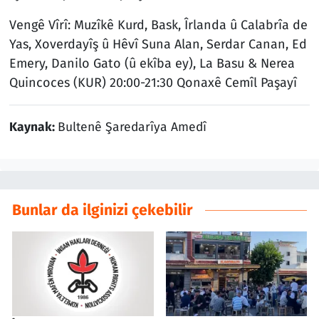
Vengê Vîrî: Muzîkê Kurd, Bask, Îrlanda û Calabrîa de
Yas, Xoverdayîş û Hêvî Suna Alan, Serdar Canan, Ed
Emery, Danilo Gato (û ekîba ey), La Basu & Nerea
Quincoces (KUR) 20:00-21:30 Qonaxê Cemîl Paşayî
Kaynak:
Bultenê Şaredarîya Amedî
Bunlar da ilginizi çekebilir