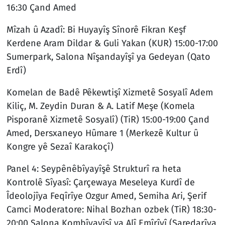
16:30 Çand Amed
Mîzah û Azadî: Bi Huyayîş Sînorê Fikran Keşf
Kerdene Aram Dildar & Guli Yakan (KUR) 15:00-17:00
Sumerpark, Salona Nîşandayîşî ya Gedeyan (Qato
Erdî)
Komelan de Badê Pêkewtişî Xizmetê Sosyalî Adem
Kiliç, M. Zeydin Duran & A. Latif Meşe (Komela
Pisporanê Xizmetê Sosyalî) (TiR) 15:00-19:00 Çand
Amed, Dersxaneyo Hûmare 1 (Merkezê Kultur û
Kongre yê Sezaî Karakoçî)
Panel 4: Seypênêbîyayîşê Strukturî ra heta
Kontrolê Sîyasî: Çarçewaya Meseleya Kurdî de
Îdeolojîya Feqîrîye Ozgur Amed, Semiha Ari, Şerif
Camci Moderatore: Nihal Bozhan ozbek (TiR) 18:30-
20:00 Salona Kombîyayîşî ya Alî Emîrîyî (Şaredarîya