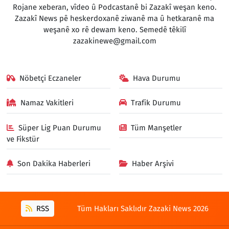
Rojane xeberan, vîdeo û Podcastanê bi Zazakî weşan keno.
Zazakî News pê heskerdoxanê ziwanê ma û hetkaranê ma
weşanê xo rê dewam keno. Semedê têkilî
zazakinewe@gmail.com
Nöbetçi Eczaneler
Hava Durumu
Namaz Vakitleri
Trafik Durumu
Süper Lig Puan Durumu
Tüm Manşetler
ve Fikstür
Son Dakika Haberleri
Haber Arşivi
RSS
Tüm Hakları Saklıdır Zazaki News 2026