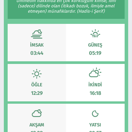
Ümmetim hakkında en çok korktuğum kimse, ilmi
(sadece) dilinde olan (itikadı bozuk, ilmiyle amel
etmeyen) münafıklardır. (Hadis-i Şerif)
İMSAK
GÜNEŞ
03:44
05:19
ÖĞLE
İKINDI
12:29
16:18
AKŞAM
YATSI