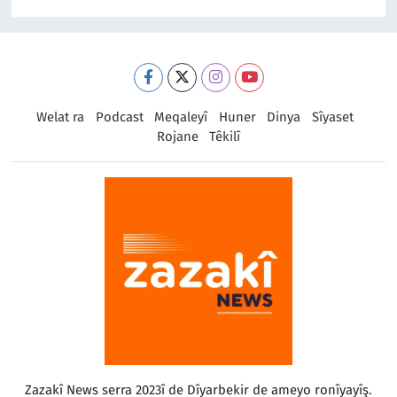
Welat ra
Podcast
Meqaleyî
Huner
Dinya
Sîyaset
Rojane
Têkilî
Zazakî News serra 2023î de Dîyarbekir de ameyo ronîyayîş.