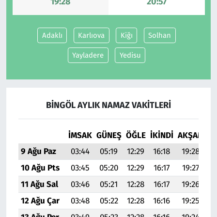
19:28
20:57
Adaklı
Karlıova
Kiğı
Solhan
Yayladere
Yedisu
BINGÖL AYLIK NAMAZ VAKITLERI
İMSAK
GÜNEŞ
ÖĞLE
İKINDI
AKŞAM
YA
9 Ağu Paz
03:44
05:19
12:29
16:18
19:28
20
10 Ağu Pts
03:45
05:20
12:29
16:17
19:27
20
11 Ağu Sal
03:46
05:21
12:28
16:17
19:26
20
12 Ağu Çar
03:48
05:22
12:28
16:16
19:25
20