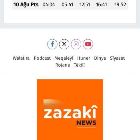
10 Ağu Pts
04:04
05:41
12:51
16:41
19:52
21:
Welat ra
Podcast
Meqaleyî
Huner
Dinya
Sîyaset
Rojane
Têkilî