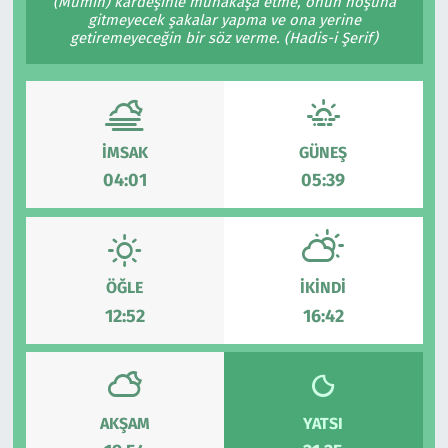
(Mümin) kardeşinle münakaşa etme, onun hoşuna
gitmeyecek şakalar yapma ve ona yerine
getiremeyeceğin bir söz verme. (Hadis-i Şerif)
İMSAK
GÜNEŞ
04:01
05:39
ÖĞLE
İKINDI
12:52
16:42
AKŞAM
YATSI