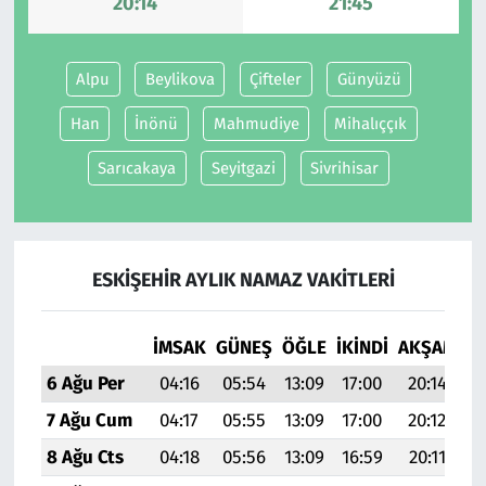
20:14
21:45
Alpu
Beylikova
Çifteler
Günyüzü
Han
İnönü
Mahmudiye
Mihalıççık
Sarıcakaya
Seyitgazi
Sivrihisar
ESKIŞEHIR AYLIK NAMAZ VAKITLERI
İMSAK
GÜNEŞ
ÖĞLE
İKINDI
AKŞAM
YA
6 Ağu Per
04:16
05:54
13:09
17:00
20:14
21
7 Ağu Cum
04:17
05:55
13:09
17:00
20:12
21
8 Ağu Cts
04:18
05:56
13:09
16:59
20:11
21