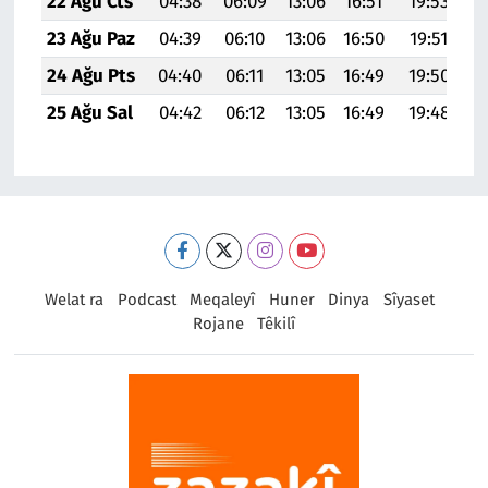
22 Ağu Cts
04:38
06:09
13:06
16:51
19:53
21
23 Ağu Paz
04:39
06:10
13:06
16:50
19:51
21
24 Ağu Pts
04:40
06:11
13:05
16:49
19:50
21
25 Ağu Sal
04:42
06:12
13:05
16:49
19:48
21
Welat ra
Podcast
Meqaleyî
Huner
Dinya
Sîyaset
Rojane
Têkilî