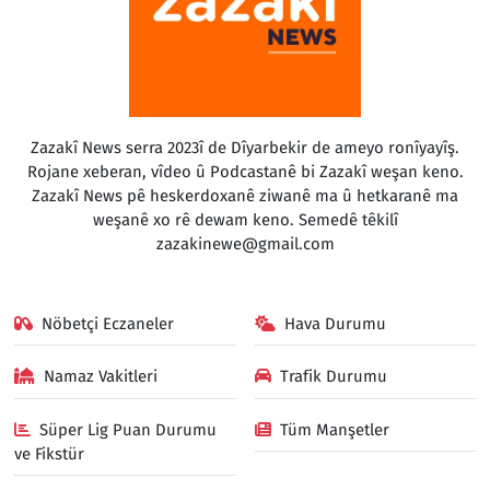
Zazakî News serra 2023î de Dîyarbekir de ameyo ronîyayîş.
Rojane xeberan, vîdeo û Podcastanê bi Zazakî weşan keno.
Zazakî News pê heskerdoxanê ziwanê ma û hetkaranê ma
weşanê xo rê dewam keno. Semedê têkilî
zazakinewe@gmail.com
Nöbetçi Eczaneler
Hava Durumu
Namaz Vakitleri
Trafik Durumu
Süper Lig Puan Durumu
Tüm Manşetler
ve Fikstür