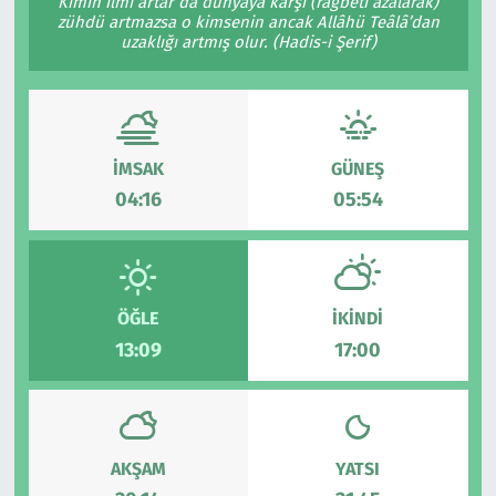
Kimin ilmi artar da dünyaya karşı (rağbeti azalarak)
zühdü artmazsa o kimsenin ancak Allâhü Teâlâ’dan
uzaklığı artmış olur. (Hadis-i Şerif)
İMSAK
GÜNEŞ
04:16
05:54
ÖĞLE
İKINDI
13:09
17:00
AKŞAM
YATSI