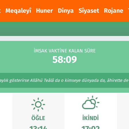
t
Meqaleyî
Huner
Dinya
Sîyaset
Rojane
İMSAK VAKTİNE KALAN SÜRE
58:09
aylık gösterirse Allâhü Teâlâ da o kimseye dünyada da, âhirette de 
ÖĞLE
İKINDI
13:14
17:02