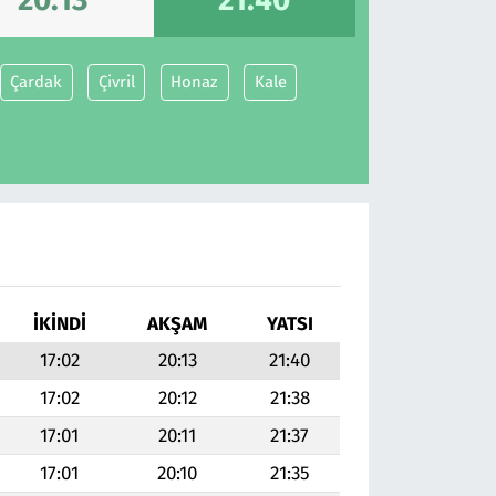
Çardak
Çivril
Honaz
Kale
İKINDI
AKŞAM
YATSI
17:02
20:13
21:40
17:02
20:12
21:38
17:01
20:11
21:37
17:01
20:10
21:35