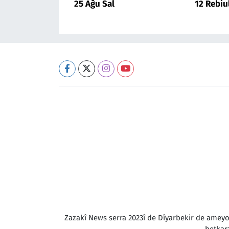
25 Ağu Sal
12 Rebiu
Zazakî News serra 2023î de Dîyarbekir de amey
hetkar