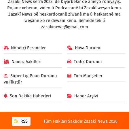
Zazakî News serra 2023î de Dîyarbekir de ameyo ronîyayîş.
Rojane xeberan, vîdeo û Podcastanê bi Zazakî weşan keno.
Zazakî News pê heskerdoxanê ziwanê ma û hetkaranê ma
weşanê xo rê dewam keno. Semedê têkilî
zazakinewe@gmail.com
Nöbetçi Eczaneler
Hava Durumu
Namaz Vakitleri
Trafik Durumu
Süper Lig Puan Durumu
Tüm Manşetler
ve Fikstür
Son Dakika Haberleri
Haber Arşivi
RSS
Tüm Hakları Saklıdır Zazaki News 2026