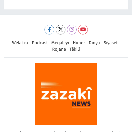
Welat ra
Podcast
Meqaleyî
Huner
Dinya
Sîyaset
Rojane
Têkilî