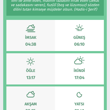
İlmi ile amel eden, malının fazlasını infâk eden (zekât
ve sadakasını veren), fuzûlî (boş ve lüzumsuz) sözden
dilini tutan kimseye müjdeler olsun. (Hadis-i Şerif)
İMSAK
GÜNEŞ
04:38
06:10
ÖĞLE
İKINDI
13:17
17:04
AKŞAM
YATSI