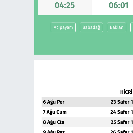
04:25
06:01
Acıpayam
Babadağ
Baklan
HİCRİ
6 Ağu Per
23 Safer 
7 Ağu Cum
24 Safer 
8 Ağu Cts
25 Safer 
9 Ağu Paz
26 Safer 