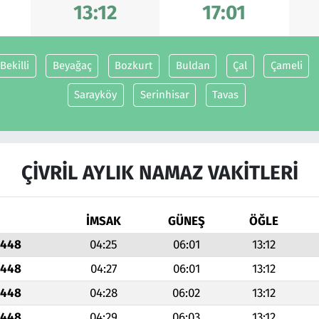
13:12
17:01
Bekilli
Beyağaç
Bozkurt
Buldan
Çal
Çameli
Sarayköy
Serinhisar
Tavas
ÇIVRIL AYLIK NAMAZ VAKITLERI
İMSAK
GÜNEŞ
ÖĞLE
1448
04:25
06:01
13:12
1448
04:27
06:01
13:12
1448
04:28
06:02
13:12
1448
04:29
06:03
13:12