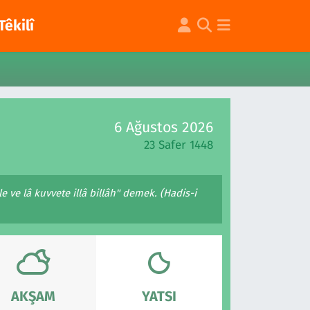
Têkilî
6 Ağustos 2026
23 Safer 1448
 ve lâ kuvvete illâ billâh" demek. (Hadis-i
AKŞAM
YATSI