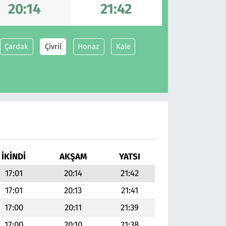
20:14
21:42
Çardak
Çivril
Honaz
Kale
İKINDI
AKŞAM
YATSI
17:01
20:14
21:42
17:01
20:13
21:41
17:00
20:11
21:39
17:00
20:10
21:38