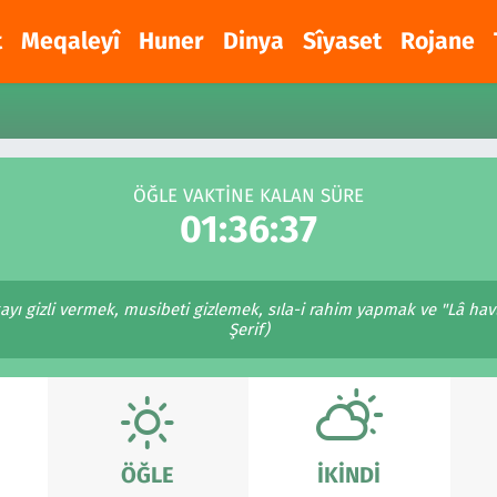
t
Meqaleyî
Huner
Dinya
Sîyaset
Rojane
ÖĞLE VAKTİNE KALAN SÜRE
01:36:37
yı gizli vermek, musibeti gizlemek, sıla-i rahim yapmak ve "Lâ havle
Şerif)
ÖĞLE
İKINDI