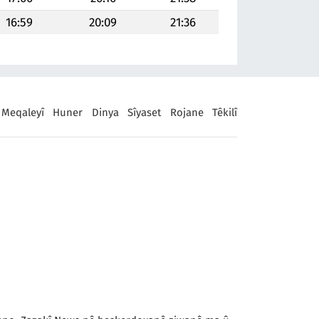
16:59
20:09
21:36
Meqaleyî
Huner
Dinya
Sîyaset
Rojane
Têkilî