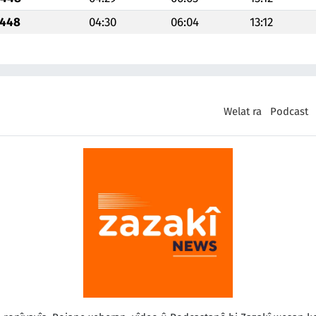
1448
04:30
06:04
13:12
Welat ra
Podcast