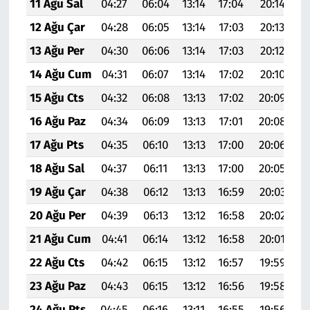
11 Ağu Sal
04:27
06:04
13:14
17:04
20:14
21
12 Ağu Çar
04:28
06:05
13:14
17:03
20:13
21
13 Ağu Per
04:30
06:06
13:14
17:03
20:12
21
14 Ağu Cum
04:31
06:07
13:14
17:02
20:10
21
15 Ağu Cts
04:32
06:08
13:13
17:02
20:09
21
16 Ağu Paz
04:34
06:09
13:13
17:01
20:08
21
17 Ağu Pts
04:35
06:10
13:13
17:00
20:06
21
18 Ağu Sal
04:37
06:11
13:13
17:00
20:05
21
19 Ağu Çar
04:38
06:12
13:13
16:59
20:03
21
20 Ağu Per
04:39
06:13
13:12
16:58
20:02
21
21 Ağu Cum
04:41
06:14
13:12
16:58
20:01
21
22 Ağu Cts
04:42
06:15
13:12
16:57
19:59
21
23 Ağu Paz
04:43
06:15
13:12
16:56
19:58
21
24 Ağu Pts
04:45
06:16
13:11
16:55
19:56
21