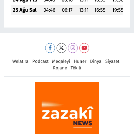
25 Ağu Sal
04:46
06:17
13:11
16:55
19:55
21
Welat ra
Podcast
Meqaleyî
Huner
Dinya
Sîyaset
Rojane
Têkilî