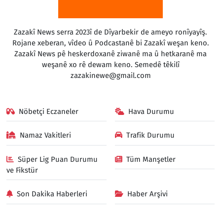
Zazakî News serra 2023î de Dîyarbekir de ameyo ronîyayîş.
Rojane xeberan, vîdeo û Podcastanê bi Zazakî weşan keno.
Zazakî News pê heskerdoxanê ziwanê ma û hetkaranê ma
weşanê xo rê dewam keno. Semedê têkilî
zazakinewe@gmail.com
Nöbetçi Eczaneler
Hava Durumu
Namaz Vakitleri
Trafik Durumu
Süper Lig Puan Durumu
Tüm Manşetler
ve Fikstür
Son Dakika Haberleri
Haber Arşivi