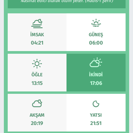
Nasihat edici olarak ölüm yeter. (Hadis-i Şerif)
İMSAK
GÜNEŞ
04:21
06:00
ÖĞLE
İKINDI
13:15
17:06
AKŞAM
YATSI
20:19
21:51