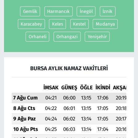
Gemlik
Harmancık
İnegöl
İznik
Karacabey
Keles
Kestel
Mudanya
Orhaneli
Orhangazi
Yenişehir
BURSA AYLIK NAMAZ VAKITLERI
İMSAK
GÜNEŞ
ÖĞLE
İKINDI
AKŞAM
YA
7 Ağu Cum
04:21
06:00
13:15
17:06
20:19
21
8 Ağu Cts
04:22
06:01
13:15
17:05
20:18
21
9 Ağu Paz
04:24
06:02
13:14
17:05
20:17
21
10 Ağu Pts
04:25
06:03
13:14
17:04
20:16
21