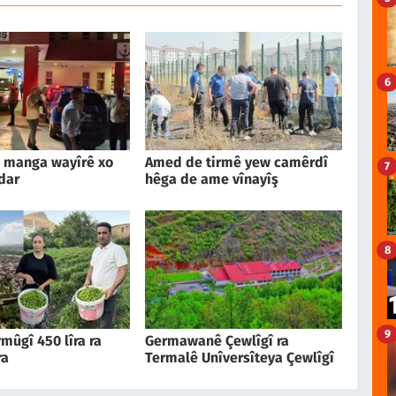
6
 manga wayîrê xo
Amed de tirmê yew camêrdî
7
dar
hêga de ame vînayîş
8
9
mûgî 450 lîra ra
Germawanê Çewlîgî ra
ra
Termalê Unîversîteya Çewlîgî