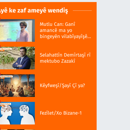
Ayê ke zaf ameyê wendiş
Mutlu Can: Ganî
amancê ma yo
bingeyên vilabîyayîşê
ziwanê standardî bo
Selahattîn Demîrtaşî rî
mektubo Zazakî
Kêyfweşî/Şayî Çî ya?
Fezîlet/Xo Bizane-1