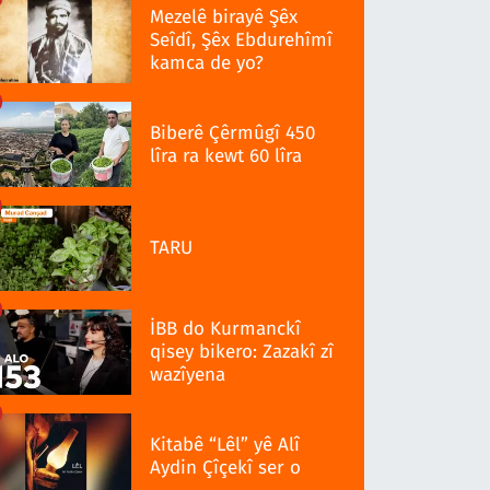
Mezelê birayê Şêx
Seîdî, Şêx Ebdurehîmî
kamca de yo?
Biberê Çêrmûgî 450
lîra ra kewt 60 lîra
TARU
İBB do Kurmanckî
qisey bikero: Zazakî zî
wazîyena
Kitabê “Lêl” yê Alî
Aydin Çîçekî ser o