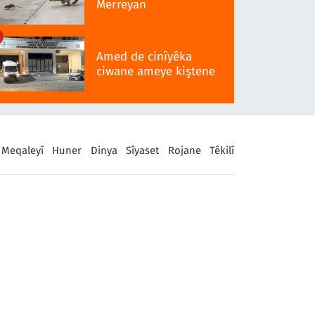
Merreyan
Amed de cinîyêka
ciwane ameye kiştene
Meqaleyî
Huner
Dinya
Sîyaset
Rojane
Têkilî