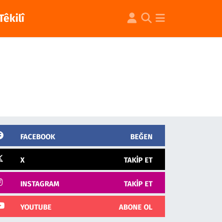
Têkilî
FACEBOOK
BEĞEN
X
TAKIP ET
INSTAGRAM
TAKIP ET
YOUTUBE
ABONE OL