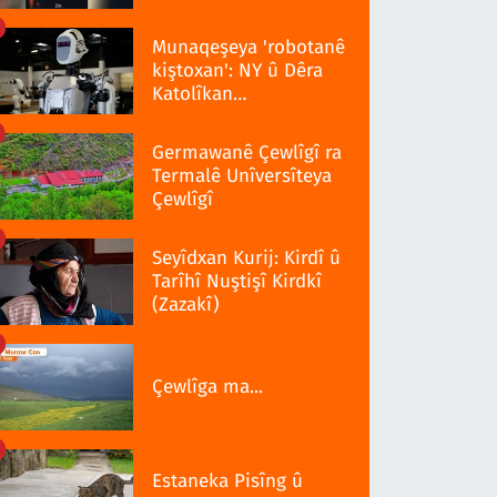
Munaqeşeya 'robotanê
kiştoxan': NY û Dêra
Katolîkan
qedexekerdiş wazenî
Germawanê Çewlîgî ra
Termalê Unîversîteya
Çewlîgî
Seyîdxan Kurij: Kirdî û
Tarîhî Nuştişî Kirdkî
(Zazakî)
Çewlîga ma...
Estaneka Pisîng û