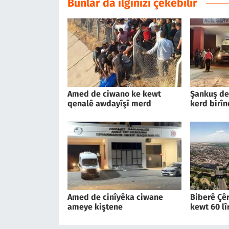
Bunlar da ilginizi çekebilir
Amed de ciwano ke kewt
Şankuş de
qenalê awdayîşî merd
kerd birîn
Amed de cinîyêka ciwane
Biberê Çêr
ameye kiştene
kewt 60 lî