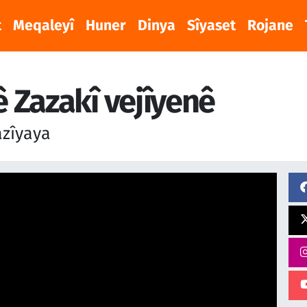
t
Meqaleyî
Huner
Dinya
Sîyaset
Rojane
 Zazakî vejîyenê
azîyaya