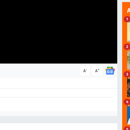
1
2
-
+
A
A
3
4
5