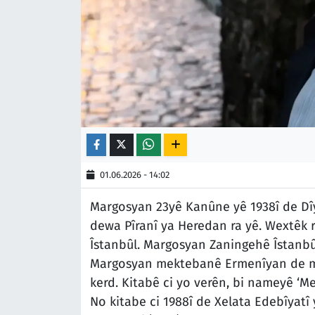
01.06.2026 - 14:02
Margosyan 23yê Kanûne yê 1938î de Dî
dewa Pîranî ya Heredan ra yê. Wextêk r
Îstanbûl. Margosyan Zaningehê Îstanbû
Margosyan mektebanê Ermenîyan de ma
kerd. Kitabê ci yo verên, bi nameyê ‘M
No kitabe ci 1988î de Xelata Edebîyatî