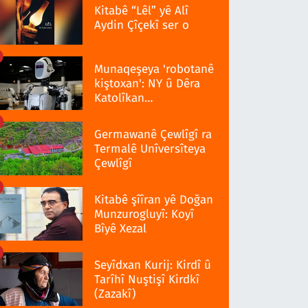
Kitabê “Lêl” yê Alî
Aydin Çîçekî ser o
Munaqeşeya 'robotanê
kiştoxan': NY û Dêra
Katolîkan
qedexekerdiş wazenî
Germawanê Çewlîgî ra
Termalê Unîversîteya
Çewlîgî
Kitabê şîîran yê Doğan
Munzurogluyî: Koyî
Bîyê Xezal
Seyîdxan Kurij: Kirdî û
Tarîhî Nuştişî Kirdkî
(Zazakî)