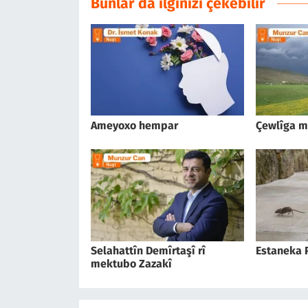
Bunlar da ilginizi çekebilir
Ameyoxo hempar
Çewlîga ma
Selahattîn Demîrtaşî rî
Estaneka 
mektubo Zazakî