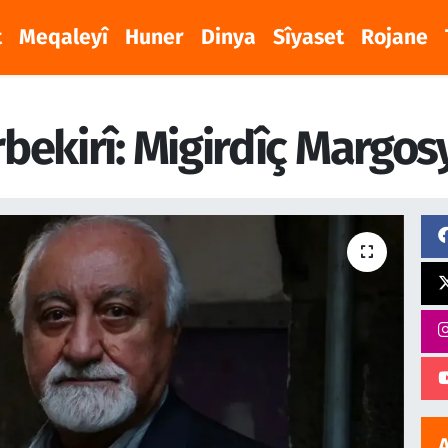
t
Meqaleyî
Huner
Dinya
Sîyaset
Rojane
bekirî: Migirdîç Margos