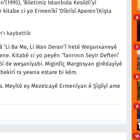
’(1995), ‘Biletimiz İstanbula Kesildi’yî
 kitabe ci yo Ermenîkî ‘Dîkrîsî Aperen’(Kişta
6
yê ‘Li Ba Me, Li Wan Deran’î hetê Weşanxaneyê
7
e. Kitabê ci yo peyên ‘Tanrının Seyir Defteri’
6î de weşanîyabi. Migirdîç Margosyan girêdayîyê
bekirî ra yewna estare bi kêm.
8
a. Meyîtê ey Mezelcayê Ermenîyan ê Şîşlîyî ame
9
10