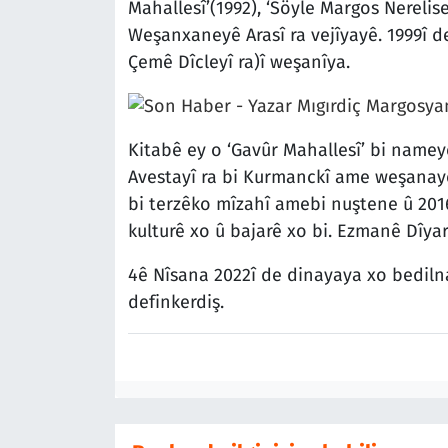
Mahallesî’(1992), ‘Söyle Margos Nerelisen
Weşanxaneyê Arasî ra vejîyayê. 1999î de
Çemê Dîcleyî ra)î weşanîya.
Kitabê ey o ‘Gavûr Mahallesî’ bi name
Avestayî ra bi Kurmanckî ame weşanayen
bi terzêko mîzahî amebi nuştene û 201
kulturê xo û bajarê xo bi. Ezmanê Dîyar
4ê Nîsana 2022î de dinayaya xo bediln
definkerdiş.