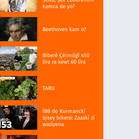
kamca de yo?
Beethoven kam o?
Biberê Çêrmûgî 450
lîra ra kewt 60 lîra
TARU
İBB do Kurmanckî
qisey bikero: Zazakî zî
wazîyena