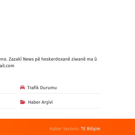
 keno. Zazakî News pê heskerdoxanê ziwanê ma û
il.com
Trafik Durumu
Haber Arşivi
Haber Yazılımı:
TE Bilişim