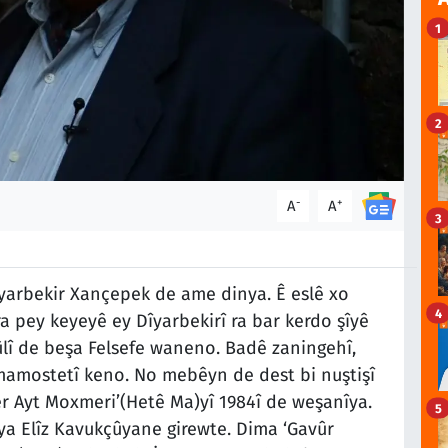
1
2
-
+
A
A
3
yarbekir Xançepek de ame dinya. Ê eslê xo
4
a pey keyeyê ey Dîyarbekirî ra bar kerdo şîyê
lî de beşa Felsefe waneno. Badê zaningehî,
mostetî keno. No mebêyn de dest bi nuştişî
er Ayt Moxmeri’(Hetê Ma)yî 1984î de weşanîya.
5
 ya Elîz Kavukçûyane girewte. Dima ‘Gavûr