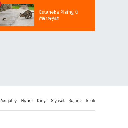
Estaneka Pisîng û
Merreyan
Meqaleyî
Huner
Dinya
Sîyaset
Rojane
Têkilî