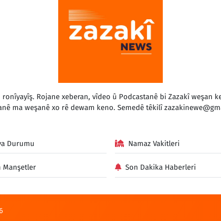
o ronîyayîş. Rojane xeberan, vîdeo û Podcastanê bi Zazakî weşan
anê ma weşanê xo rê dewam keno. Semedê têkilî
zazakinewe@gma
va Durumu
Namaz Vakitleri
 Manşetler
Son Dakika Haberleri
6