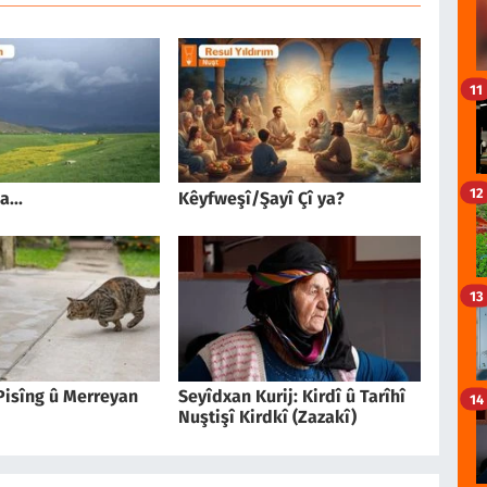
11
12
...
Kêyfweşî/Şayî Çî ya?
13
Pisîng û Merreyan
Seyîdxan Kurij: Kirdî û Tarîhî
14
Nuştişî Kirdkî (Zazakî)