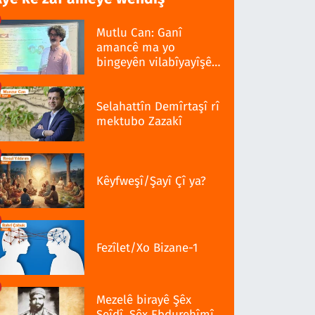
Mutlu Can: Ganî
amancê ma yo
bingeyên vilabîyayîşê
ziwanê standardî bo
Selahattîn Demîrtaşî rî
mektubo Zazakî
Kêyfweşî/Şayî Çî ya?
Fezîlet/Xo Bizane-1
Mezelê birayê Şêx
Seîdî, Şêx Ebdurehîmî