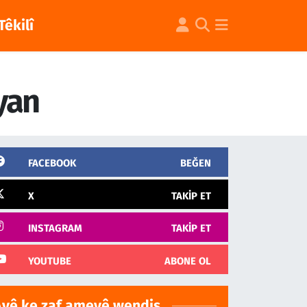
Têkilî
yan
FACEBOOK
BEĞEN
X
TAKIP ET
INSTAGRAM
TAKIP ET
YOUTUBE
ABONE OL
Ayê ke zaf ameyê wendiş