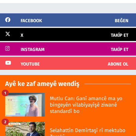
FACEBOOK
BEĞEN
X
TAKIP ET
INSTAGRAM
TAKIP ET
YOUTUBE
ABONE OL
Ayê ke zaf ameyê wendiş
1
Mutlu Can: Ganî amancê ma yo
bingeyên vilabîyayîşê ziwanê
standardî bo
2
Selahattîn Demîrtaşî rî mektubo