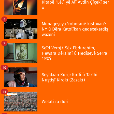
Kitabê “Lêl” yê Alî Aydin Çîçekî ser
o
8
Munaqeşeya 'robotanê kiştoxan':
NY û Dêra Katolîkan qedexekerdiş
wazenî
9
Seîd Veroj/ Şêx Ebdurehîm,
Hewara Dêrsimî û Hedîseyê Serra
1937î
10
Seyîdxan Kurij: Kirdî û Tarîhî
Nuştişî Kirdkî (Zazakî)
11
Welatî ra dûrî