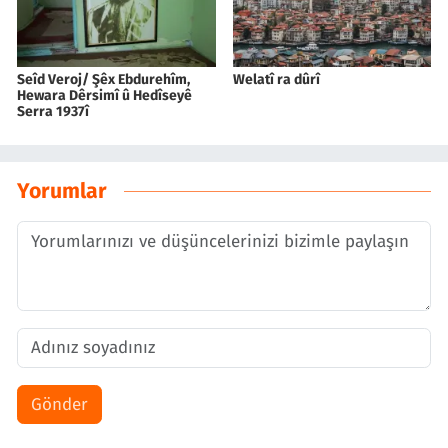
Seîd Veroj/ Şêx Ebdurehîm,
Welatî ra dûrî
Hewara Dêrsimî û Hedîseyê
Serra 1937î
Yorumlar
Gönder