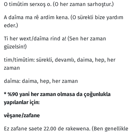
O timûtim serxoş o. (O her zaman sarhoştur.)
A daîma ma rê ardim kena. (O sürekli bize yardım
eder.)
Ti her wext/daîma rind a! (Sen her zaman
güzelsin!)
tim/timûtim: sürekli, devamlı, daima, hep, her
zaman
daîma: daima, hep, her zaman
* %90 yani her zaman olmasa da çoğunlukla
yapılanlar için:
vêşane/zafane
Ez zafane saete 22.00 de rakewena. (Ben genellikle