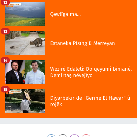
12
Çewlîga ma...
13
Estaneka Pisîng û Merreyan
14
Wezîrê Edaletî: Do qeyumî bimanê,
Demirtaş nêvejîyo
15
Dîyarbekir de "Germê El Hawar" û
rojêk