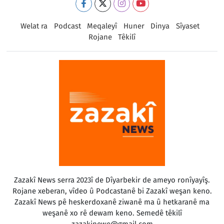
Welat ra
Podcast
Meqaleyî
Huner
Dinya
Sîyaset
Rojane
Têkilî
Zazakî News serra 2023î de Dîyarbekir de ameyo ronîyayîş.
Rojane xeberan, vîdeo û Podcastanê bi Zazakî weşan keno.
Zazakî News pê heskerdoxanê ziwanê ma û hetkaranê ma
weşanê xo rê dewam keno. Semedê têkilî
zazakinewe@gmail.com