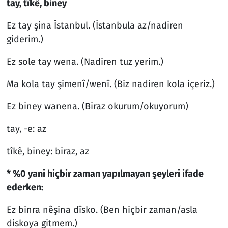
tay, tîkê, biney
Ez tay şina Îstanbul. (İstanbula az/nadiren
giderim.)
Ez sole tay wena. (Nadiren tuz yerim.)
Ma kola tay şimenî/wenî. (Biz nadiren kola içeriz.)
Ez biney wanena. (Biraz okurum/okuyorum)
tay, -e: az
tîkê, biney: biraz, az
* %0 yani hiçbir zaman yapılmayan şeyleri ifade
ederken:
Ez binra nêşina dîsko. (Ben hiçbir zaman/asla
diskoya gitmem.)