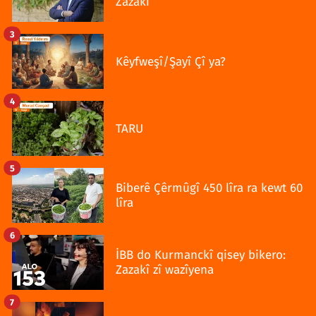
Zazakî
3
Kêyfweşî/Şayî Çî ya?
4
TARU
5
Biberê Çêrmûgî 450 lîra ra kewt 60
lîra
6
İBB do Kurmanckî qisey bikero:
Zazakî zî wazîyena
7