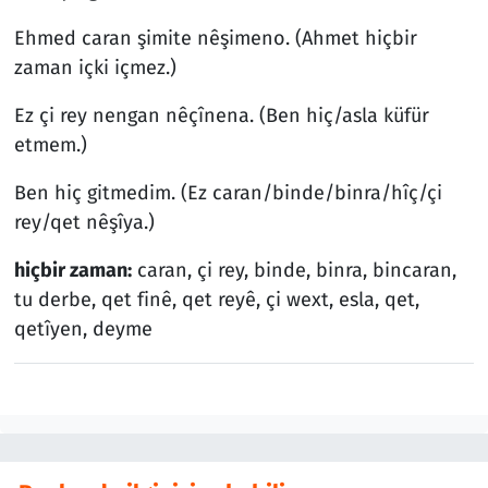
Ehmed caran şimite nêşimeno. (Ahmet hiçbir
zaman içki içmez.)
Ez çi rey nengan nêçînena. (Ben hiç/asla küfür
etmem.)
Ben hiç gitmedim. (Ez caran/binde/binra/hîç/çi
rey/qet nêşîya.)
hiçbir zaman:
caran, çi rey, binde, binra, bincaran,
tu derbe, qet finê, qet reyê, çi wext, esla, qet,
qetîyen, deyme