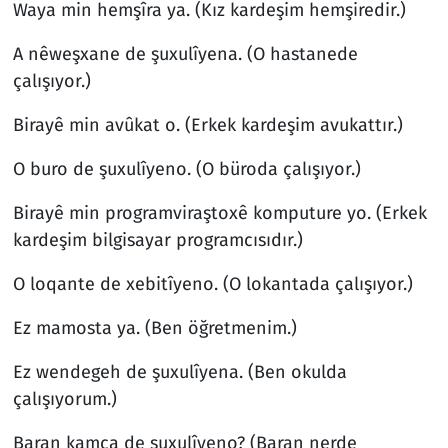
Waya min hemşîra ya. (Kız kardeşim hemşiredir.)
A nêweşxane de şuxulîyena. (O hastanede
çalışıyor.)
Birayê min avûkat o. (Erkek kardeşim avukattır.)
O buro de şuxulîyeno. (O büroda çalışıyor.)
Birayê min programviraştoxê komputure yo. (Erkek
kardeşim bilgisayar programcısıdır.)
O loqante de xebitîyeno. (O lokantada çalışıyor.)
Ez mamosta ya. (Ben öğretmenim.)
Ez wendegeh de şuxulîyena. (Ben okulda
çalışıyorum.)
Baran kamca de şuxulîyeno? (Baran nerde