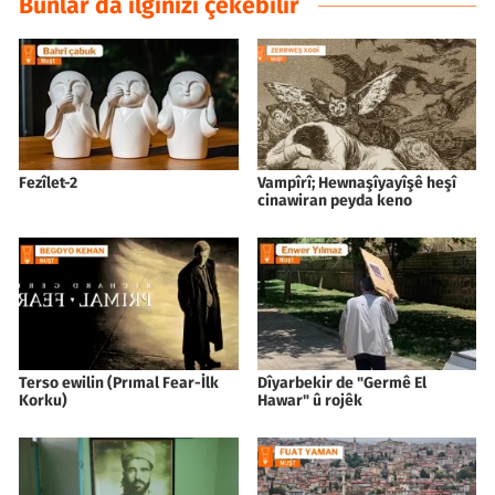
Bunlar da ilginizi çekebilir
Fezîlet-2
Vampîrî; Hewnaşîyayîşê heşî
cinawiran peyda keno
Terso ewilin (Prımal Fear-İlk
Dîyarbekir de "Germê El
Korku)
Hawar" û rojêk