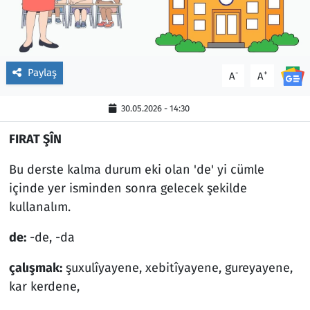
Paylaş
-
+
A
A
30.05.2026 - 14:30
FIRAT ŞÎN
Bu derste kalma durum eki olan 'de' yi cümle
içinde yer isminden sonra gelecek şekilde
kullanalım.
de:
-de, -da
çalışmak:
şuxulîyayene, xebitîyayene, gureyayene,
kar kerdene,