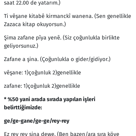
saat 22.00 de yatarım.)
Ti vêşane kitabê kirmanckî wanena. (Sen genellikle
Zazaca kitap okuyorsun.)
Şima zafane pîya yenê. (Siz çoğunlukla birlikte
geliyorsunuz.)
Zafane a şina. (Çoğunlukla o gider/gidiyor.)
vêşane: 1)çoğunluk 2)genellikle
zafane: 1)çoğunluk 2)genellikle
* %50 yani arada sırada yapılan işleri
belirttiğimizde:
ge/ge-gane/ge-ge/rey-rey
Ez rey rey şina dewe. (Ben bazen/ara sıra köye