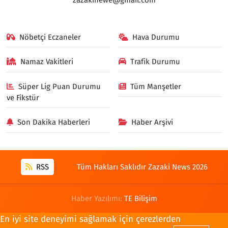
Nöbetçi Eczaneler
Hava Durumu
Namaz Vakitleri
Trafik Durumu
Süper Lig Puan Durumu
Tüm Manşetler
ve Fikstür
Son Dakika Haberleri
Haber Arşivi
RSS
Tüm Hakları Saklıdır Zazaki News 2026
Haber Yazılımı:
TE Bilişim
En iyi site deneyimi sağlamak için çerezlerden