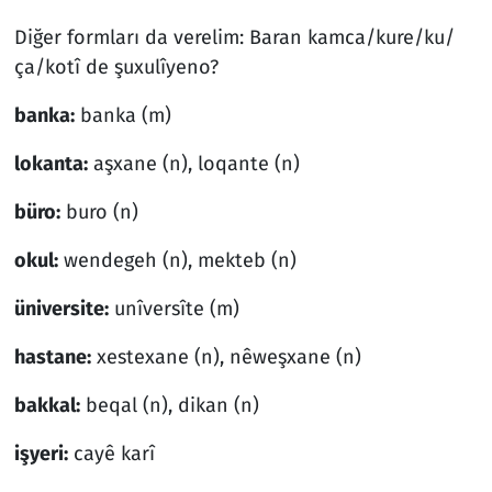
Diğer formları da verelim: Baran kamca/kure/ku/
ça/kotî de şuxulîyeno?
banka:
banka (m)
lokanta:
aşxane (n), loqante (n)
büro:
buro (n)
okul:
wendegeh (n), mekteb (n)
üniversite:
unîversîte (m)
hastane:
xestexane (n), nêweşxane (n)
bakkal:
beqal (n), dikan (n)
işyeri:
cayê karî