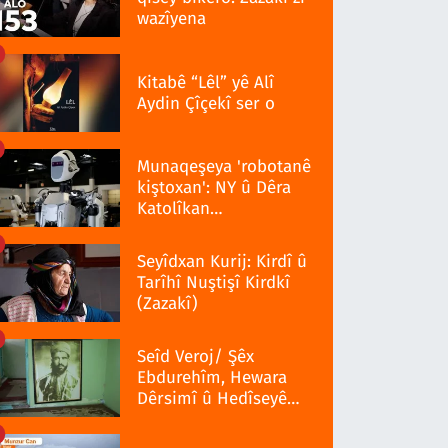
wazîyena
Kitabê “Lêl” yê Alî
Aydin Çîçekî ser o
Munaqeşeya 'robotanê
kiştoxan': NY û Dêra
Katolîkan
qedexekerdiş wazenî
Seyîdxan Kurij: Kirdî û
Tarîhî Nuştişî Kirdkî
(Zazakî)
Seîd Veroj/ Şêx
Ebdurehîm, Hewara
Dêrsimî û Hedîseyê
Serra 1937î