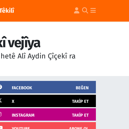
Têkilî
 vejîya
etê Alî Aydin Çîçekî ra
FACEBOOK
BEĞEN
X
TAKIP ET
INSTAGRAM
TAKIP ET
YOUTUBE
ABONE OL