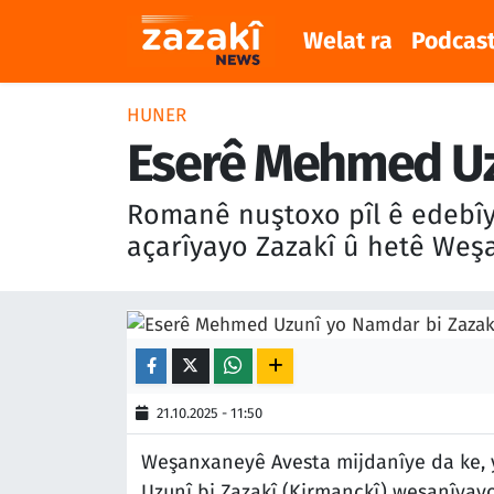
Welat ra
Podcas
Welat ra
Nöbetçi Eczaneler
HUNER
Podcast
Hava Durumu
Eserê Mehmed Uzu
Meqaleyî
Namaz Vakitleri
Romanê nuştoxo pîl ê edebîya
açarîyayo Zazakî û hetê Weşa
Huner
Trafik Durumu
Dinya
Süper Lig Puan Durumu ve Fikstür
Sîyaset
Tüm Manşetler
21.10.2025 - 11:50
Rojane
Son Dakika Haberleri
Weşanxaneyê Avesta mijdanîye da ke,
Têkilî
Haber Arşivi
Uzunî bi Zazakî (Kirmanckî) weşanîyayo