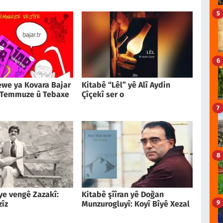
5
6
we ya Kovara Bajar
Kitabê “Lêl” yê Alî Aydin
 Temmuze û Tebaxe
Çîçekî ser o
7
8
îye vengê Zazakî:
Kitabê şîîran yê Doğan
9
zîz
Munzurogluyî: Koyî Bîyê Xezal