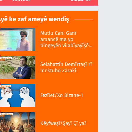
Ayê ke zaf ameyê wendiş
Mutlu Can: Ganî
amancê ma yo
bingeyên vilabîyayîşê
ziwanê standardî bo
Selahattîn Demîrtaşî rî
mektubo Zazakî
Fezîlet/Xo Bizane-1
Kêyfweşî/Şayî Çî ya?