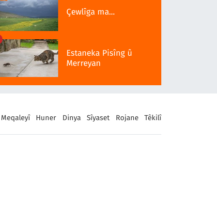
Çewlîga ma...
Estaneka Pisîng û
Merreyan
Meqaleyî
Huner
Dinya
Sîyaset
Rojane
Têkilî