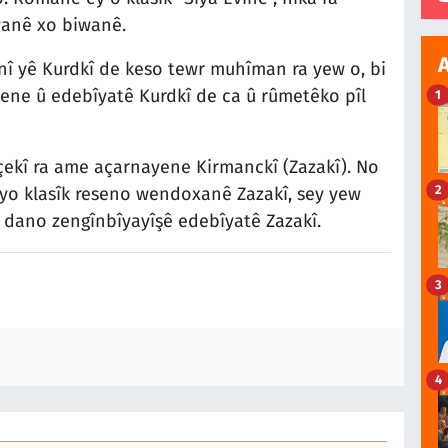
wanê xo biwanê.
 yê Kurdkî de keso tewr muhîman ra yew o, bi
ene û edebîyatê Kurdkî de ca û rûmetêko pîl
1
çekî ra ame açarnayene Kirmanckî (Zazakî). No
2
 yo klasîk reseno wendoxanê Zazakî, sey yew
 dano zengînbîyayîşê edebîyatê Zazakî.
3
4