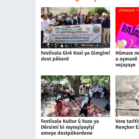
Festîvala Girê Koxî ya Gimgimî
Hûmara ne
dest pêkerd
a aşmanê
vejayaye
Festîvala Kultur û Xoza ya
Vera tarît
Dêrsimî bi rayraşîyayîşî
Rençber E
ameye destpêkerdene