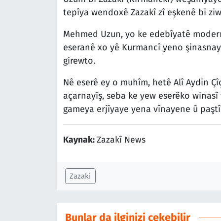
tepîya wendoxê Zazakî zî eşkenê bi zi
Mehmed Uzun, yo ke edebîyatê modernî
eseranê xo yê Kurmancî yeno şinasnay
girewto.
Nê eserê ey o muhîm, hetê Alî Aydin Çî
açarnayîş, seba ke yew eserêko winasî
gameya erjîyaye yena vînayene û paştî
Kaynak:
Zazakî News
Zazaki
Bunlar da ilginizi çekebilir