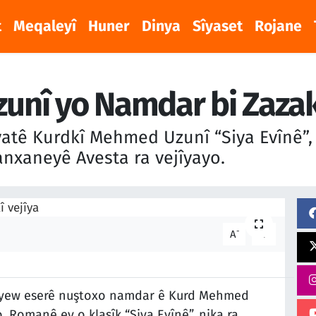
t
Meqaleyî
Huner
Dinya
Sîyaset
Rojane
nî yo Namdar bi Zazakî
tê Kurdkî Mehmed Uzunî “Siya Evînê”, h
nxaneyê Avesta ra vejîyayo.
-
+
A
A
 yew eserê nuştoxo namdar ê Kurd Mehmed
. Romanê ey o klasîk “Siya Evînê”, nika ra