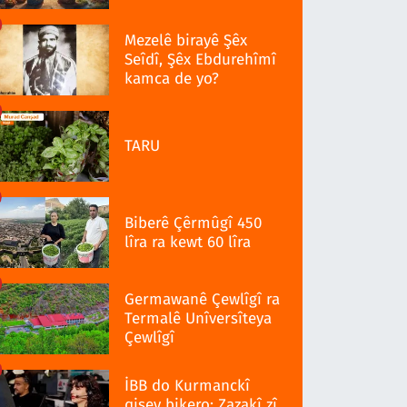
Mezelê birayê Şêx
Seîdî, Şêx Ebdurehîmî
kamca de yo?
TARU
Biberê Çêrmûgî 450
lîra ra kewt 60 lîra
Germawanê Çewlîgî ra
Termalê Unîversîteya
Çewlîgî
İBB do Kurmanckî
qisey bikero: Zazakî zî