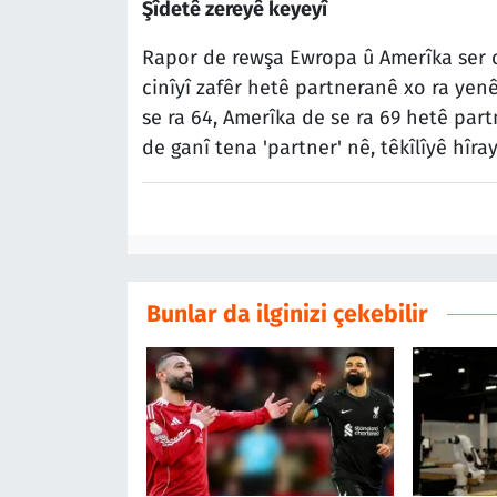
Şîdetê zereyê keyeyî
Rapor de rewşa Ewropa û Amerîka ser o
cinîyî zafêr hetê partneranê xo ra yenê
se ra 64, Amerîka de se ra 69 hetê part
de ganî tena 'partner' nê, têkîlîyê hîra
Bunlar da ilginizi çekebilir