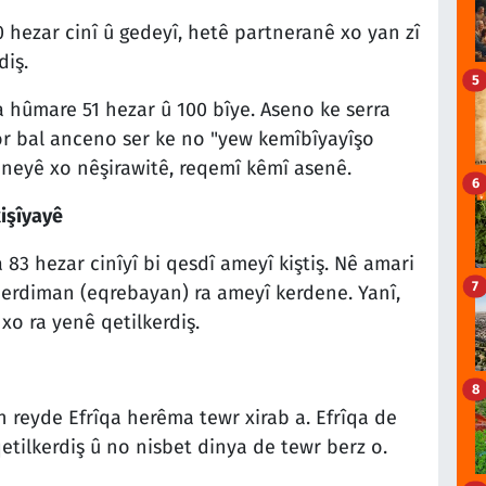
0 hezar cinî û gedeyî, hetê partneranê xo yan zî
iş.
5
a hûmare 51 hezar û 100 bîye. Aseno ke serra
or bal anceno ser ke no "yew kemîbîyayîşo
aneyê xo nêşirawitê, reqemî kêmî asenê.
6
kişîyayê
83 hezar cinîyî bi qesdî ameyî kiştiş. Nê amari
7
merdiman (eqrebayan) ra ameyî kerdene. Yanî,
xo ra yenê qetilkerdiş.
8
n reyde Efrîqa herêma tewr xirab a. Efrîqa de
qetilkerdiş û no nisbet dinya de tewr berz o.