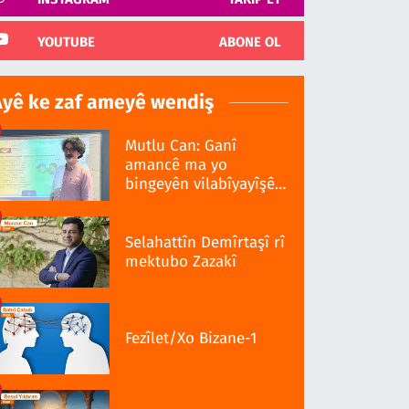
YOUTUBE
ABONE OL
Ayê ke zaf ameyê wendiş
Mutlu Can: Ganî
amancê ma yo
bingeyên vilabîyayîşê
ziwanê standardî bo
Selahattîn Demîrtaşî rî
mektubo Zazakî
Fezîlet/Xo Bizane-1