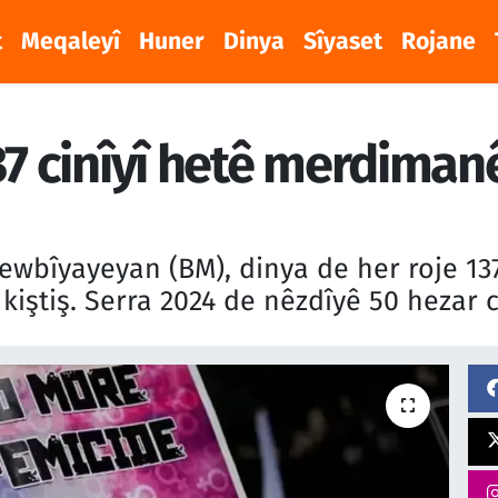
t
Meqaleyî
Huner
Dinya
Sîyaset
Rojane
37 cinîyî hetê merdiman
bîyayeyan (BM), dinya de her roje 137
iştiş. Serra 2024 de nêzdîyê 50 hezar ci