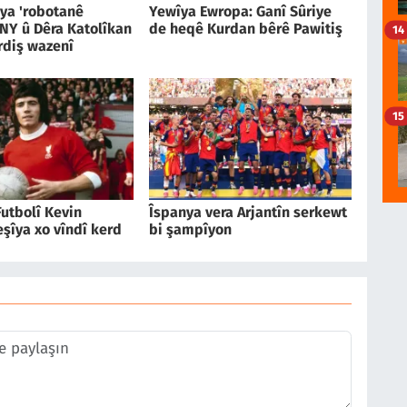
a 'robotanê
Yewîya Ewropa: Ganî Sûriye
 NY û Dêra Katolîkan
de heqê Kurdan bêrê Pawitiş
14
diş wazenî
15
utbolî Kevin
Îspanya vera Arjantîn serkewt
şîya xo vîndî kerd
bi şampîyon