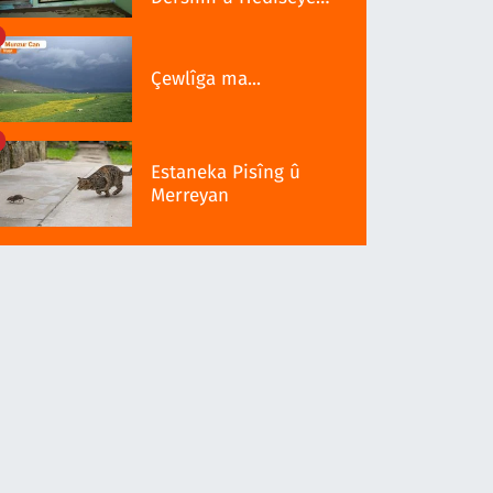
Serra 1937î
Çewlîga ma...
Estaneka Pisîng û
Merreyan