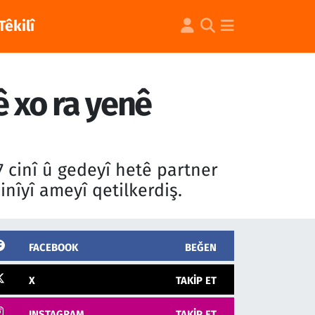
Têkilî
ê xo ra yenê
 cinî û gedeyî hetê partner
nîyî ameyî qetilkerdiş.
FACEBOOK
BEĞEN
X
TAKIP ET
INSTAGRAM
TAKIP ET