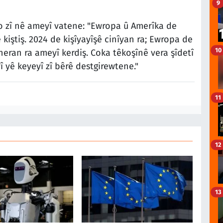
9
 zî nê ameyî vatene: "Ewropa û Amerîka de
 kiştiş. 2024 de kişîyayîşê cinîyan ra; Ewropa de
10
neran ra ameyî kerdiş. Coka têkoşînê vera şîdetî
yî yê keyeyî zî bêrê destgirewtene."
11
12
13