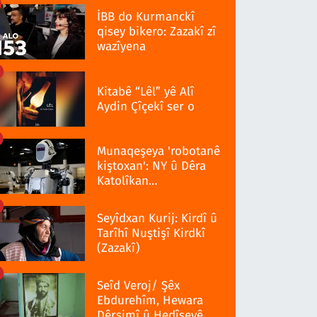
İBB do Kurmanckî
qisey bikero: Zazakî zî
wazîyena
Kitabê “Lêl” yê Alî
Aydin Çîçekî ser o
Munaqeşeya 'robotanê
kiştoxan': NY û Dêra
Katolîkan
qedexekerdiş wazenî
Seyîdxan Kurij: Kirdî û
Tarîhî Nuştişî Kirdkî
(Zazakî)
Seîd Veroj/ Şêx
Ebdurehîm, Hewara
Dêrsimî û Hedîseyê