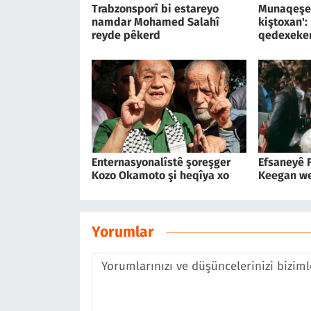
Trabzonsporî bi estareyo
Munaqeşey
namdar Mohamed Salahî
kiştoxan':
reyde pêkerd
qedexeker
Enternasyonalîstê şoreşger
Efsaneyê F
Kozo Okamoto şi heqîya xo
Keegan we
Yorumlar