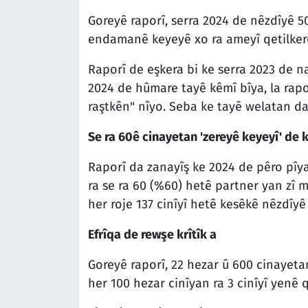
Goreyê raporî, serra 2024 de nêzdîyê 5
endamanê keyeyê xo ra ameyî qetilkerd
Raporî de eşkera bi ke serra 2023 de n
2024 de hûmare tayê kêmî bîya, la rap
raştkên" nîyo. Seba ke tayê welatan d
Se ra 60ê cinayetan 'zereyê keyeyî' de 
Raporî da zanayîş ke 2024 de pêro pîya 
ra se ra 60 (%60) hetê partner yan zî 
her roje 137 cinîyî hetê kesêkê nêzdîyê 
Efrîqa de rewşe krîtîk a
Goreyê raporî, 22 hezar û 600 cinayeta
her 100 hezar cinîyan ra 3 cinîyî yenê 