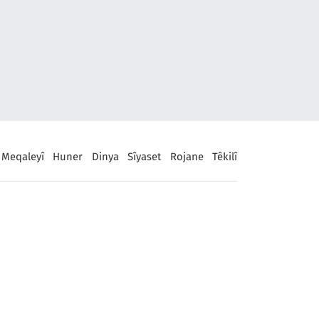
Meqaleyî
Huner
Dinya
Sîyaset
Rojane
Têkilî