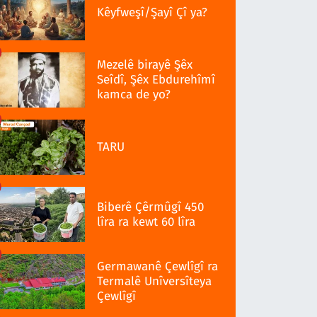
Kêyfweşî/Şayî Çî ya?
Mezelê birayê Şêx
Seîdî, Şêx Ebdurehîmî
kamca de yo?
TARU
Biberê Çêrmûgî 450
lîra ra kewt 60 lîra
Germawanê Çewlîgî ra
Termalê Unîversîteya
Çewlîgî