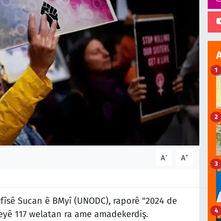
1
2
-
+
A
A
3
fîsê Sucan ê BMyî (UNODC), raporê "2024 de
4
eyê 117 welatan ra ame amadekerdiş.