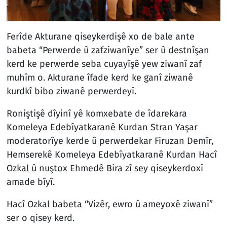
Ferîde Akturane qiseykerdişê xo de bale ante
babeta “Perwerde û zafziwanîye” ser û destnîşan
kerd ke perwerde seba cuyayîşê yew ziwanî zaf
muhîm o. Akturane îfade kerd ke ganî ziwanê
kurdkî bibo ziwanê perwerdeyî.
Roniştişê dîyinî yê komxebate de îdarekara
Komeleya Edebîyatkaranê Kurdan Stran Yaşar
moderatorîye kerde û perwerdekar Firuzan Demîr,
Hemserekê Komeleya Edebîyatkaranê Kurdan Hacî
Ozkal û nuştox Ehmedê Bira zî sey qiseykerdoxî
amade bîyî.
Hacî Ozkal babeta “Vizêr, ewro û ameyoxê ziwanî”
ser o qisey kerd.