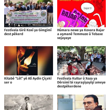
Festîvala Girê Koxî ya Gimgimî
Hûmara newe ya Kovara Bajar
dest pêkerd
a aşmanê Temmuze û Tebaxe
vejayaye
Kitabê “Lêl” yê Alî Aydin Çîçekî
Festîvala Kultur û Xoza ya
ser o
Dêrsimî bi rayraşîyayîşî ameye
destpêkerdene