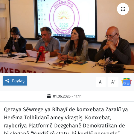
Paylaş
-
+
A
A
01.06.2026 - 11:11
Qezaya Sêwrege ya Rihayî de komxebata Zazakî ya
Herêma Tolhildanî amey viraştiş. Komxebat,
rayberîya Platformê Dezgehanê Demokratîkan de
bi sloganê “Kurdkî rê statu, bi kurdkî perwerde”