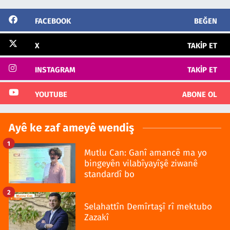
FACEBOOK
BEĞEN
X
TAKIP ET
INSTAGRAM
TAKIP ET
YOUTUBE
ABONE OL
Ayê ke zaf ameyê wendiş
1
Mutlu Can: Ganî amancê ma yo
bingeyên vilabîyayîşê ziwanê
standardî bo
2
Selahattîn Demîrtaşî rî mektubo
Zazakî