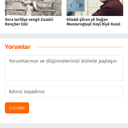
Vera tarîtîye vengê Zazakî:
Kitabê şîîran yê Doğan
Rençber Ezîz
Munzurogluyî: Koyî Bîyê Xezal
Yorumlar
Gönder