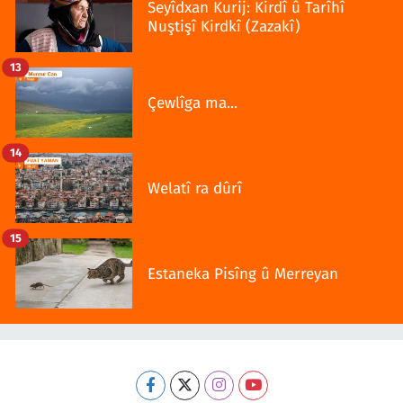
Seyîdxan Kurij: Kirdî û Tarîhî
Nuştişî Kirdkî (Zazakî)
13
Çewlîga ma...
14
Welatî ra dûrî
15
Estaneka Pisîng û Merreyan