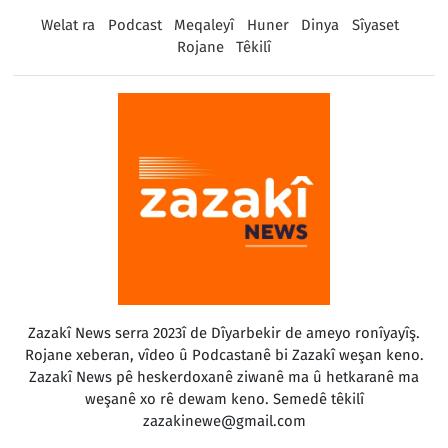
Welat ra
Podcast
Meqaleyî
Huner
Dinya
Sîyaset
Rojane
Têkilî
Zazakî News serra 2023î de Dîyarbekir de ameyo ronîyayîş.
Rojane xeberan, vîdeo û Podcastanê bi Zazakî weşan keno.
Zazakî News pê heskerdoxanê ziwanê ma û hetkaranê ma
weşanê xo rê dewam keno. Semedê têkilî
zazakinewe@gmail.com