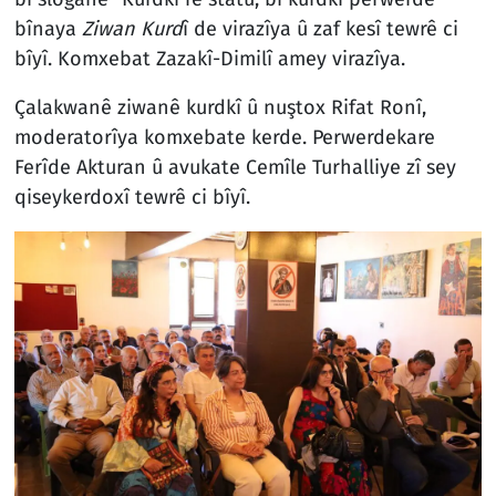
bînaya
Ziwan Kurd
î de virazîya û zaf kesî tewrê ci
bîyî. Komxebat Zazakî-Dimilî amey virazîya.
Çalakwanê ziwanê kurdkî û nuştox Rifat Ronî,
moderatorîya komxebate kerde. Perwerdekare
Ferîde Akturan û avukate Cemîle Turhalliye zî sey
qiseykerdoxî tewrê ci bîyî.