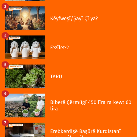
3
Kêyfweşî/Şayî Çî ya?
4
Fezîlet-2
5
TARU
6
Biberê Çêrmûgî 450 lîra ra kewt 60
lîra
7
Erebkerdişê Başûrê Kurdistanî