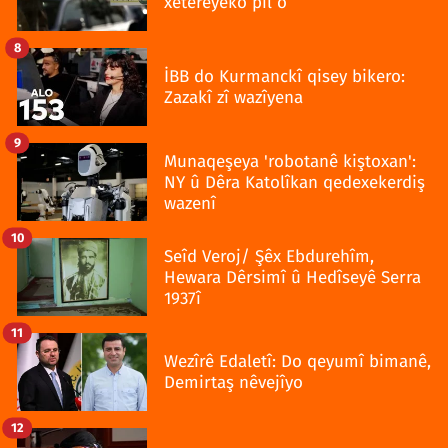
xetereyêko pîl o
8
İBB do Kurmanckî qisey bikero:
Zazakî zî wazîyena
9
Munaqeşeya 'robotanê kiştoxan':
NY û Dêra Katolîkan qedexekerdiş
wazenî
10
Seîd Veroj/ Şêx Ebdurehîm,
Hewara Dêrsimî û Hedîseyê Serra
1937î
11
Wezîrê Edaletî: Do qeyumî bimanê,
Demirtaş nêvejîyo
12