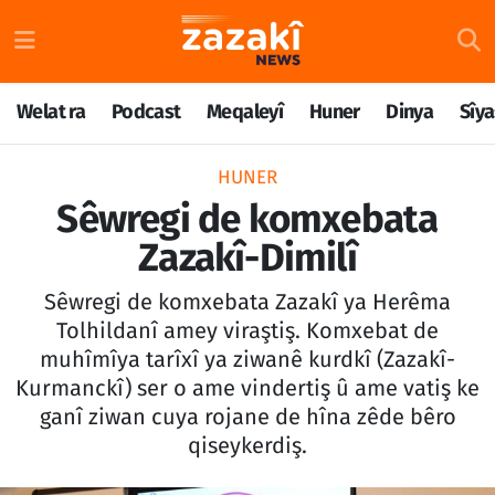
Welat ra
Nöbetçi Eczaneler
Welat ra
Podcast
Meqaleyî
Huner
Dinya
Sîya
Podcast
Hava Durumu
HUNER
Meqaleyî
Namaz Vakitleri
Sêwregi de komxebata
Zazakî-Dimilî
Huner
Trafik Durumu
Sêwregi de komxebata Zazakî ya Herêma
Dinya
Süper Lig Puan Durumu ve Fikstür
Tolhildanî amey viraştiş. Komxebat de
muhîmîya tarîxî ya ziwanê kurdkî (Zazakî-
Sîyaset
Tüm Manşetler
Kurmanckî) ser o ame vindertiş û ame vatiş ke
ganî ziwan cuya rojane de hîna zêde bêro
Rojane
Son Dakika Haberleri
qiseykerdiş.
Têkilî
Haber Arşivi