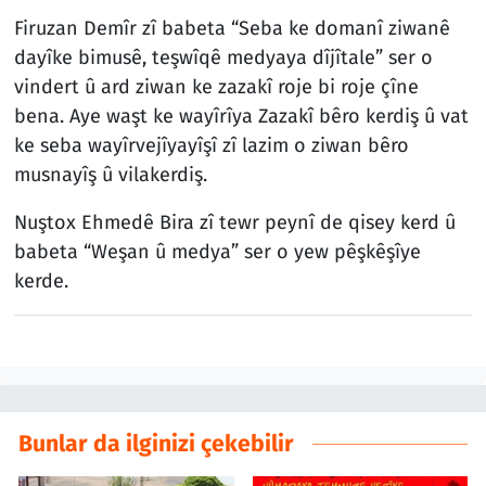
Firuzan Demîr zî babeta “Seba ke domanî ziwanê
dayîke bimusê, teşwîqê medyaya dîjîtale” ser o
vindert û ard ziwan ke zazakî roje bi roje çîne
bena. Aye waşt ke wayîrîya Zazakî bêro kerdiş û vat
ke seba wayîrvejîyayîşî zî lazim o ziwan bêro
musnayîş û vilakerdiş.
Nuştox Ehmedê Bira zî tewr peynî de qisey kerd û
babeta “Weşan û medya” ser o yew pêşkêşîye
kerde.
Bunlar da ilginizi çekebilir