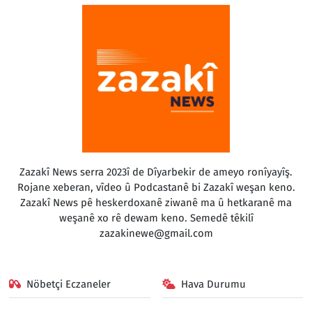
Zazakî News serra 2023î de Dîyarbekir de ameyo ronîyayîş.
Rojane xeberan, vîdeo û Podcastanê bi Zazakî weşan keno.
Zazakî News pê heskerdoxanê ziwanê ma û hetkaranê ma
weşanê xo rê dewam keno. Semedê têkilî
zazakinewe@gmail.com
Nöbetçi Eczaneler
Hava Durumu