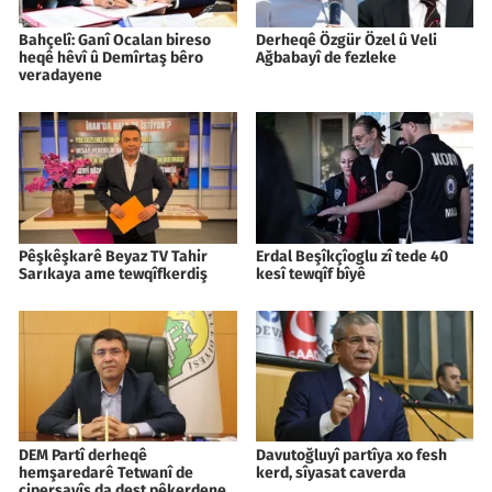
Bahçelî: Ganî Ocalan bireso
Derheqê Özgür Özel û Veli
heqê hêvî û Demîrtaş bêro
Ağbabayî de fezleke
veradayene
Pêşkêşkarê Beyaz TV Tahir
Erdal Beşîkçîoglu zî tede 40
Sarıkaya ame tewqîfkerdiş
kesî tewqîf bîyê
DEM Partî derheqê
Davutoğluyî partîya xo fesh
hemşaredarê Tetwanî de
kerd, sîyasat caverda
cipersayîş da dest pêkerdene