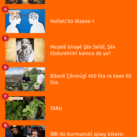
4
Fezîlet/Xo Bizane-1
5
Mezelê birayê Şêx Seîdî, Şêx
Ebdurehîmî kamca de yo?
6
Biberê Çêrmûgî 450 lîra ra kewt 60
lîra
7
TARU
8
İBB do Kurmanckî qisey bikero: