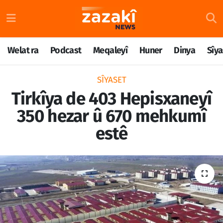
Welat ra
Nöbetçi Eczaneler
Welat ra
Podcast
Meqaleyî
Huner
Dinya
Sîya
Podcast
Hava Durumu
SÎYASET
Meqaleyî
Namaz Vakitleri
Tirkîya de 403 Hepisxaneyî
350 hezar û 670 mehkumî
Huner
Trafik Durumu
estê
Dinya
Süper Lig Puan Durumu ve Fikstür
Sîyaset
Tüm Manşetler
Rojane
Son Dakika Haberleri
Têkilî
Haber Arşivi