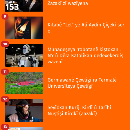
Zazakî zî wazîyena
9
Kitabê “Lêl” yê Alî Aydin Çîçekî ser
o
10
Munaqeşeya 'robotanê kiştoxan':
NY û Dêra Katolîkan qedexekerdiş
wazenî
11
Germawanê Çewlîgî ra Termalê
Unîversîteya Çewlîgî
12
Seyîdxan Kurij: Kirdî û Tarîhî
Nuştişî Kirdkî (Zazakî)
13