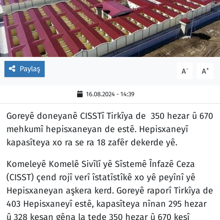
Paylaş
-
+
A
A
16.08.2024 - 14:39
Goreyê doneyanê CISSTî Tirkîya de 350 hezar û 670
mehkumî hepisxaneyan de estê. Hepisxaneyî
kapasîteya xo ra se ra 18 zafêr dekerde yê.
Komeleyê Komelê Sivîlî yê Sîstemê Înfazê Ceza
(CISST) çend rojî verî îstatîstîkê xo yê peyînî yê
Hepisxaneyan aşkera kerd. Goreyê raporî Tirkîya de
403 Hepisxaneyî estê, kapasîteya nînan 295 hezar
û 328 kesan gêna la tede 350 hezar û 670 kesî