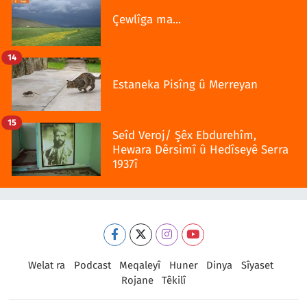
Çewlîga ma...
14
Estaneka Pisîng û Merreyan
15
Seîd Veroj/ Şêx Ebdurehîm,
Hewara Dêrsimî û Hedîseyê Serra
1937î
Welat ra
Podcast
Meqaleyî
Huner
Dinya
Sîyaset
Rojane
Têkilî