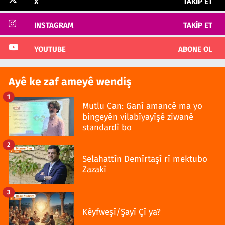
X
TAKIP ET
INSTAGRAM
TAKIP ET
YOUTUBE
ABONE OL
Ayê ke zaf ameyê wendiş
1
Mutlu Can: Ganî amancê ma yo
bingeyên vilabîyayîşê ziwanê
standardî bo
2
Selahattîn Demîrtaşî rî mektubo
Zazakî
3
Kêyfweşî/Şayî Çî ya?