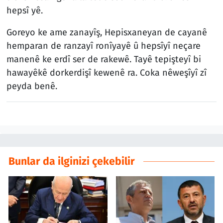
hepsî yê.
Goreyo ke ame zanayîş, Hepisxaneyan de cayanê
hemparan de ranzayî ronîyayê û hepsîyî neçare
manenê ke erdî ser de rakewê. Tayê tepişteyî bi
hawayêkê dorkerdişî kewenê ra. Coka nêweşîyî zî
peyda benê.
Bunlar da ilginizi çekebilir