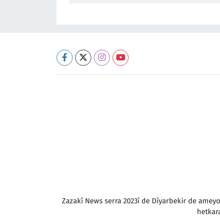
Zazakî News serra 2023î de Dîyarbekir de amey
hetkar