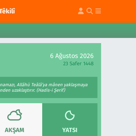
Têkilî
6 Ağustos 2026
23 Safer 1448
e namazı, Allâhü Teâlâ’ya mânen yaklaşmaya
den uzaklaştırır. (Hadis-i Şerif)
AKŞAM
YATSI