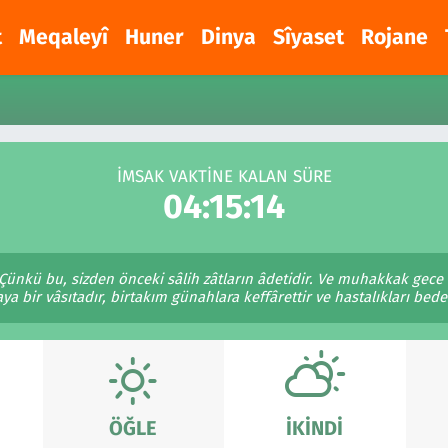
t
Meqaleyî
Huner
Dinya
Sîyaset
Rojane
İMSAK VAKTİNE KALAN SÜRE
04:15:14
ünkü bu, sizden önceki sâlih zâtların âdetidir. Ve muhakkak gec
 bir vâsıtadır, birtakım günahlara keffârettir ve hastalıkları beden
ÖĞLE
İKINDI