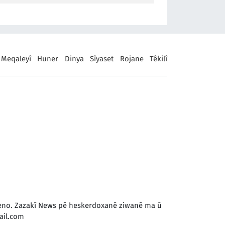
Meqaleyî
Huner
Dinya
Sîyaset
Rojane
Têkilî
 keno. Zazakî News pê heskerdoxanê ziwanê ma û
il.com