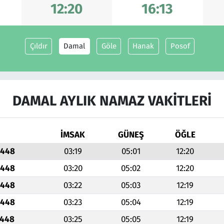
12:20
16:13
Çıldır
Damal
Göle
Hanak
Posof
DAMAL AYLIK NAMAZ VAKITLERI
İMSAK
GÜNEŞ
ÖĞLE
1448
03:19
05:01
12:20
1448
03:20
05:02
12:20
1448
03:22
05:03
12:19
1448
03:23
05:04
12:19
1448
03:25
05:05
12:19