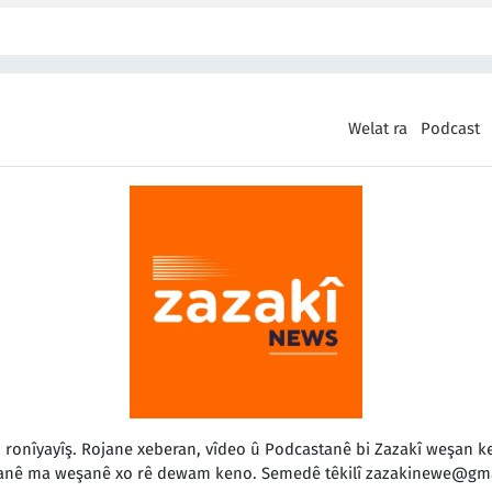
Welat ra
Podcast
o ronîyayîş. Rojane xeberan, vîdeo û Podcastanê bi Zazakî weşan
anê ma weşanê xo rê dewam keno. Semedê têkilî
zazakinewe@gma