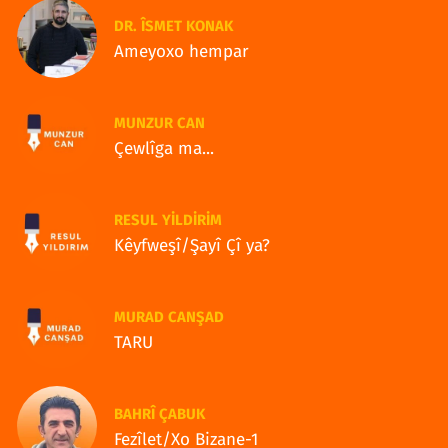
DR. ÎSMET KONAK
Ameyoxo hempar
MUNZUR CAN
Çewlîga ma...
RESUL YILDIRIM
Kêyfweşî/Şayî Çî ya?
MURAD CANŞAD
TARU
BAHRÎ ÇABUK
Fezîlet/Xo Bizane-1