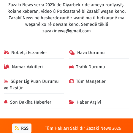
Zazakî News serra 2023î de Dîyarbekir de ameyo ronîyayîş.
Rojane xeberan, vîdeo û Podcastanê bi Zazakî weşan keno.
Zazakî News pê heskerdoxanê ziwanê ma û hetkaranê ma
weşanê xo rê dewam keno. Semedê têkilî
zazakinewe@gmail.com
Nöbetçi Eczaneler
Hava Durumu
Namaz Vakitleri
Trafik Durumu
Süper Lig Puan Durumu
Tüm Manşetler
ve Fikstür
Son Dakika Haberleri
Haber Arşivi
RSS
Tüm Hakları Saklıdır Zazaki News 2026