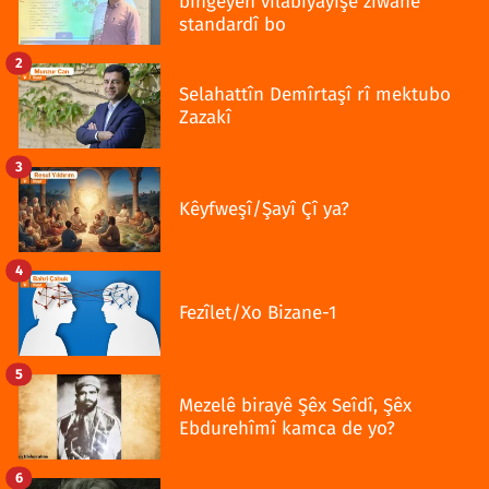
bingeyên vilabîyayîşê ziwanê
standardî bo
2
Selahattîn Demîrtaşî rî mektubo
Zazakî
3
Kêyfweşî/Şayî Çî ya?
4
Fezîlet/Xo Bizane-1
5
Mezelê birayê Şêx Seîdî, Şêx
Ebdurehîmî kamca de yo?
6