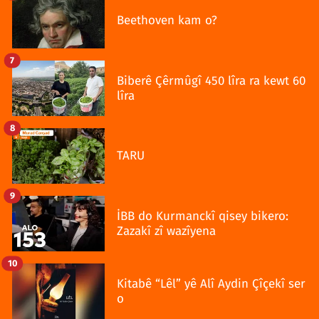
Beethoven kam o?
7
Biberê Çêrmûgî 450 lîra ra kewt 60
lîra
8
TARU
9
İBB do Kurmanckî qisey bikero:
Zazakî zî wazîyena
10
Kitabê “Lêl” yê Alî Aydin Çîçekî ser
o