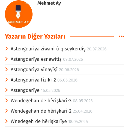
Mehmet Ay
Yazarın Diğer Yazıları
Astengdarîya ziwanî û qiseykerdiş
20.07.2026
Astengdarîya eşnawitiş
09.07.2026
Astengdarîya vînayîşî
20.06.2026
Astengdarîya fîzîkî-2
06.06.2026
Astengdarîye
16.05.2026
Wendegehan de hêrişkarî-3
08.05.2026
Wendegehan de hêrişkarî-2
25.04.2026
Wnedegeh de hêrişkarîye
18.04.2026