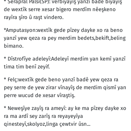
* Serapral Palsî(SP): verbiyayiş yanzî bade bîyayîş
de wextîk serre xesar bigero merdîm nêeşkeno
rayîra şîro û raşt vindero.
*Amputasyon:wextîk gede pîzey dayke xo ra beno
yanzî yew qeza ra pey merdim bedets,bekift,beling
bimano.
* Dîstrofîye adeleyî:Adeleyî merdim yan kemî yanzî
tima tim benî zeyif.
* Felç:wextîk gede beno yanzî badê yew qeza ra
pey serre de yew zirar vînayîş de merdim qismî yan
perre wucud de xesar vîraştiş.
* Neweşîye zayîş ra ameyî: ay ke ma pîzey dayke xo
ra ma ardî sey zarîş ra reyayeyîya
qinesteyî,skolyoz,linga çewtvir ûsn...