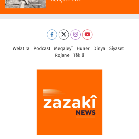
Welat ra
Podcast
Meqaleyî
Huner
Dinya
Sîyaset
Rojane
Têkilî