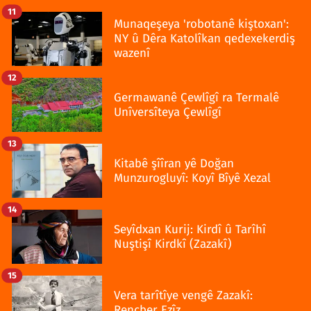
11
Munaqeşeya 'robotanê kiştoxan':
NY û Dêra Katolîkan qedexekerdiş
wazenî
12
Germawanê Çewlîgî ra Termalê
Unîversîteya Çewlîgî
13
Kitabê şîîran yê Doğan
Munzurogluyî: Koyî Bîyê Xezal
14
Seyîdxan Kurij: Kirdî û Tarîhî
Nuştişî Kirdkî (Zazakî)
15
Vera tarîtîye vengê Zazakî:
Rençber Ezîz