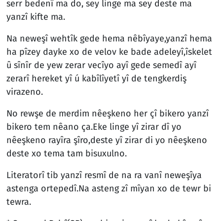
serr bedenî ma do, sey linge ma sey deste ma
yanzî kifte ma.
Na neweşî wehtîk gede hema nêbîyaye,yanzî hema
ha pîzey dayke xo de velov ke bade adeleyî,îskelet
û sînîr de yew zerar vecîyo ayî gede semedî ayî
zerarî hereket yî ú kabîlîyetî yî de tengkerdiş
virazeno.
No rewşe de merdim nêeşkeno her çî bikero yanzî
bikero tem nêano ça.Eke linge yî zirar dî yo
nêeşkeno rayîra şîro,deste yî zirar di yo nêeşkeno
deste xo tema tam bisuxulno.
Literatorî tib yanzî resmî de na ra vanî neweşîya
astenga ortepedî.Na asteng zî mîyan xo de tewr bi
tewra.