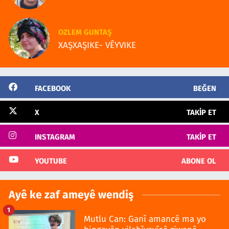
OZLEM GUNTAŞ
XAŞXAŞIKE- VÊYVIKE
FACEBOOK
BEĞEN
X
TAKIP ET
INSTAGRAM
TAKIP ET
YOUTUBE
ABONE OL
Ayê ke zaf ameyê wendiş
1
Mutlu Can: Ganî amancê ma yo