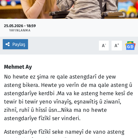
25.05.2026 - 18:59
YAYINLANMA
Paylaş
-
+
A
A
Mehmet Ay
No hewte ez şima re qale astengdarî de yew
asteng bikera. Hewte yo verîn de ma qale asteng û
astengdarîye kerdbi .Ma va ke asteng heme kesî de
tewir bi tewir yeno vînayîş, eşnawîtiş û ziwanî,
zihnî, ruhî û hîssî ûsn...Nika ma no hewte
astengdarîye fîzîkî ser vinderi.
Astengdarîye fîzîkî seke nameyî de vano asteng