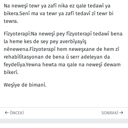
Na neweşî tewr ya zafî nika ez qale tedawî ya
bikera.Senî ma va tewr ya zafî tedavî zî tewr bi
tewra.
Fîzyoterapî:Na neweşî pey fîzyoterapî tedawî bena
la heme kes de sey pey averbîyayîş
nênewena.Fîzyoterapî hem neweşxane de hem zî
rehabîlîtasyonan de bena û serr adeleyan da
feydelîya.Yewna hewta ma qale na neweşî dewam
bikerî.
Weşîye de bimanî.
ÖNCEKI
SONRAKI