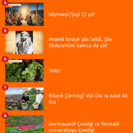
4
Kêyfweşî/Şayî Çî ya?
5
Mezelê birayê Şêx Seîdî, Şêx
Ebdurehîmî kamca de yo?
6
TARU
7
Biberê Çêrmûgî 450 lîra ra kewt 60
lîra
8
Germawanê Çewlîgî ra Termalê
Unîversîteya Çewlîgî