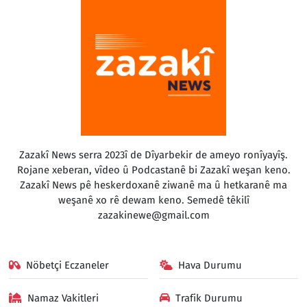
Zazakî News serra 2023î de Dîyarbekir de ameyo ronîyayîş.
Rojane xeberan, vîdeo û Podcastanê bi Zazakî weşan keno.
Zazakî News pê heskerdoxanê ziwanê ma û hetkaranê ma
weşanê xo rê dewam keno. Semedê têkilî
zazakinewe@gmail.com
Nöbetçi Eczaneler
Hava Durumu
Namaz Vakitleri
Trafik Durumu