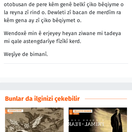
otobusan de pere kêm genê belkî çiko bêqiyme o
la reyna zî rind o. Dewleti zî bacan de merdîm ra
kêm gena ay zî çiko bêqiymet o.
Wendoxê min ê erjeyey heyan ziwane mi tadeya
mi qale astengdarîye fîzîkî kerd.
Weşîye de bimanî.
Bunlar da ilginizi çekebilir