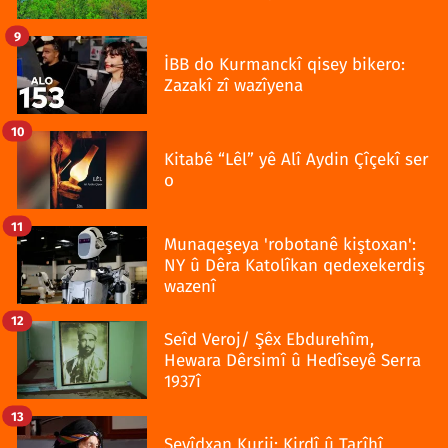
9
İBB do Kurmanckî qisey bikero:
Zazakî zî wazîyena
10
Kitabê “Lêl” yê Alî Aydin Çîçekî ser
o
11
Munaqeşeya 'robotanê kiştoxan':
NY û Dêra Katolîkan qedexekerdiş
wazenî
12
Seîd Veroj/ Şêx Ebdurehîm,
Hewara Dêrsimî û Hedîseyê Serra
1937î
13
Seyîdxan Kurij: Kirdî û Tarîhî