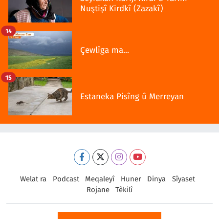
Nuştişî Kirdkî (Zazakî)
14
Çewlîga ma...
15
Estaneka Pisîng û Merreyan
Welat ra
Podcast
Meqaleyî
Huner
Dinya
Sîyaset
Rojane
Têkilî