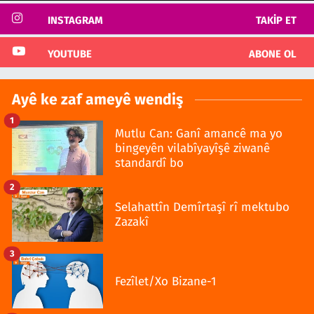
INSTAGRAM
TAKIP ET
YOUTUBE
ABONE OL
Ayê ke zaf ameyê wendiş
1
Mutlu Can: Ganî amancê ma yo
bingeyên vilabîyayîşê ziwanê
standardî bo
2
Selahattîn Demîrtaşî rî mektubo
Zazakî
3
Fezîlet/Xo Bizane-1