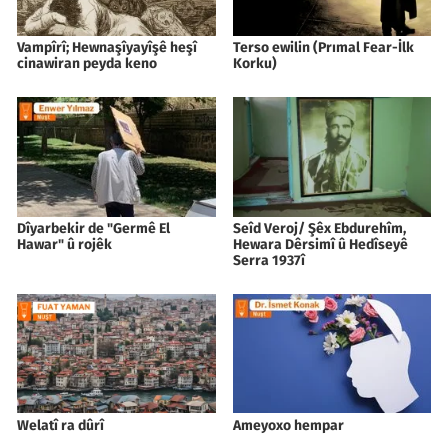
Vampîrî; Hewnaşîyayîşê heşî
Terso ewilin (Prımal Fear-İlk
cinawiran peyda keno
Korku)
Dîyarbekir de "Germê El
Seîd Veroj/ Şêx Ebdurehîm,
Hawar" û rojêk
Hewara Dêrsimî û Hedîseyê
Serra 1937î
Welatî ra dûrî
Ameyoxo hempar