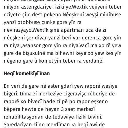
mîlyon astengdarîye fîzîkî ye.Wextîk vejîyenî teber
ezîyeto çile dest pekeno.Nêeşkenî weyşî mînîbuse
yanzî otobbuse çunke gore yîn ra
nêvirazyayo.Wextîk şinê apartman uca de zî
nêeşkenî şer dîyar yanzî berî var derenca gore yîn
ra nîya ,asansor gore yîn ra nîya.Vacî ma xo rê yew
gure de bişuxulnê ma bihewni keye xo yew kes yîn
nêgeno gure û komel yîn teber ra verdanê.
Heqî komelkîyî înan
En verî de gere nê astengdarî yew raporê weşîye
bigerî. Dima zî merkezîye cigerayîşe rêberîye de
raporê xo bivecî bade zî pê no rapor eşkeno
bêpere hewte de heyan 3 saet merkezî
rehabîlîtasyonan de tedawîye fîzîkî bivînî.
Şaredarîyan zî no merdîman ra heqî awi de