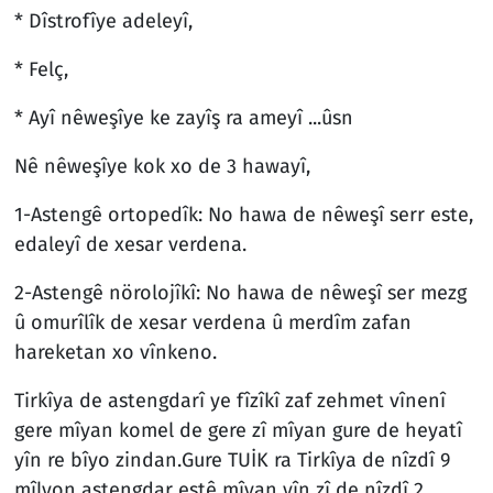
* Dîstrofîye adeleyî,
* Felç,
* Ayî nêweşîye ke zayîş ra ameyî ...ûsn
Nê nêweşîye kok xo de 3 hawayî,
1-Astengê ortopedîk: No hawa de nêweşî serr este,
edaleyî de xesar verdena.
2-Astengê nörolojîkî: No hawa de nêweşî ser mezg
û omurîlîk de xesar verdena û merdîm zafan
hareketan xo vînkeno.
Tirkîya de astengdarî ye fîzîkî zaf zehmet vînenî
gere mîyan komel de gere zî mîyan gure de heyatî
yîn re bîyo zindan.Gure TUİK ra Tirkîya de nîzdî 9
mîlyon astengdar estê mîyan yîn zî de nîzdî 2