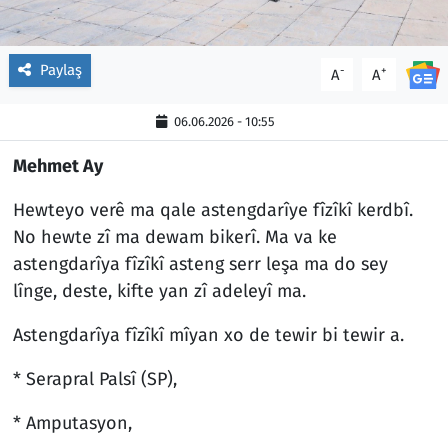
Paylaş
-
+
A
A
06.06.2026 - 10:55
Mehmet Ay
Hewteyo verê ma qale astengdarîye fîzîkî kerdbî.
No hewte zî ma dewam bikerî. Ma va ke
astengdarîya fîzîkî asteng serr leşa ma do sey
lînge, deste, kifte yan zî adeleyî ma.
Astengdarîya fîzîkî mîyan xo de tewir bi tewir a.
* Serapral Palsî (SP),
* Amputasyon,