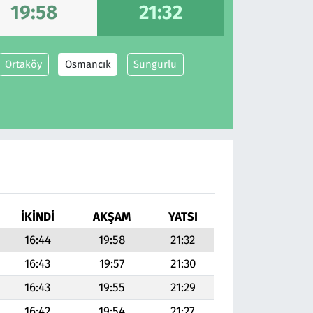
19:58
21:32
Ortaköy
Osmancık
Sungurlu
İKINDI
AKŞAM
YATSI
16:44
19:58
21:32
16:43
19:57
21:30
16:43
19:55
21:29
16:42
19:54
21:27