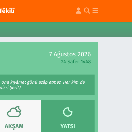
Têkilî
7 Ağustos 2026
24 Safer 1448
lâ, ona kıyâmet günü azâp etmez. Her kim de
is-i Şerif)
AKŞAM
YATSI