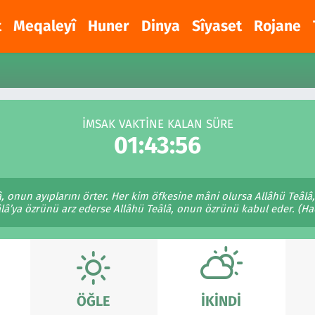
t
Meqaleyî
Huner
Dinya
Sîyaset
Rojane
İMSAK VAKTİNE KALAN SÜRE
01:43:56
â, onun ayıplarını örter. Her kim öfkesine mâni olursa Allâhü Teâ
lâ’ya özrünü arz ederse Allâhü Teâlâ, onun özrünü kabul eder. (Had
ÖĞLE
İKINDI