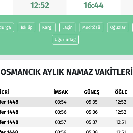
12:52
16:44
durga
İskilip
Kargı
Laçin
Mecitözü
Oğuzlar
Uğurludağ
OSMANCIK AYLIK NAMAZ VAKITLERI
İCRİ
İMSAK
GÜNEŞ
ÖĞLE
fer 1448
03:54
05:35
12:52
fer 1448
03:56
05:36
12:52
fer 1448
03:57
05:37
12:51
fer 1448
03:59
05:38
12:51