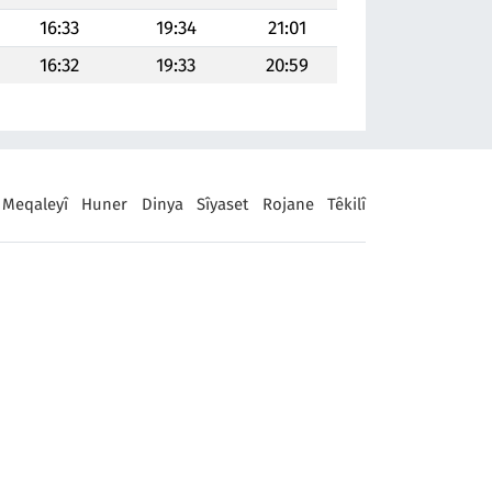
16:33
19:34
21:01
16:32
19:33
20:59
Meqaleyî
Huner
Dinya
Sîyaset
Rojane
Têkilî