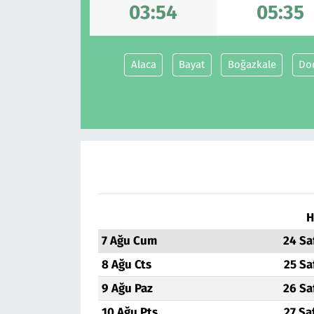
03:54
05:35
Alaca
Bayat
Boğazkale
Do
H
7 Ağu Cum
24 Sa
8 Ağu Cts
25 Sa
9 Ağu Paz
26 Sa
10 Ağu Pts
27 Sa