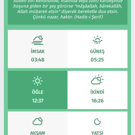
Sizden biri kendisinde, malında veya (din) kardeşinde
hoşuna giden bir şey görürse "mâşâallah, bârekallâh,
Allah mübarek etsin" diyerek bereketle dua etsin.
Çünkü nazar, haktır. (Hadis-i Şerif)
İMSAK
GÜNEŞ
03:48
05:25
ÖĞLE
İKINDI
12:37
16:26
AKŞAM
YATSI