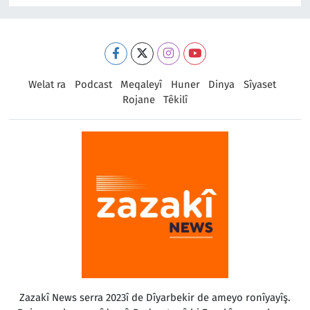
Welat ra
Podcast
Meqaleyî
Huner
Dinya
Sîyaset
Rojane
Têkilî
Zazakî News serra 2023î de Dîyarbekir de ameyo ronîyayîş.