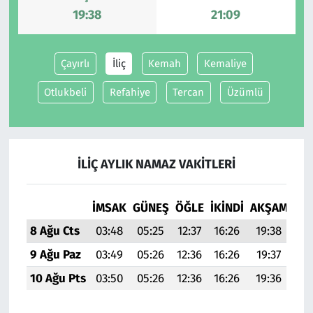
19:38
21:09
Çayırlı
İliç
Kemah
Kemaliye
Otlukbeli
Refahiye
Tercan
Üzümlü
İLIÇ AYLIK NAMAZ VAKITLERI
İMSAK
GÜNEŞ
ÖĞLE
İKINDI
AKŞAM
YAT
8 Ağu Cts
03:48
05:25
12:37
16:26
19:38
21:
9 Ağu Paz
03:49
05:26
12:36
16:26
19:37
21:
10 Ağu Pts
03:50
05:26
12:36
16:26
19:36
21: