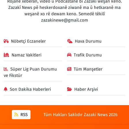
Rojane xeberan, vîdeo û Podcastanê bi Zazakî weşan keno.
Zazakî News pê heskerdoxanê ziwanê ma û hetkaranê ma
weşanê xo rê dewam keno. Semedê têkilî
zazakinewe@gmail.com
Nöbetçi Eczaneler
Hava Durumu
Namaz Vakitleri
Trafik Durumu
Süper Lig Puan Durumu
Tüm Manşetler
ve Fikstür
Son Dakika Haberleri
Haber Arşivi
RSS
Tüm Hakları Saklıdır Zazaki News 2026