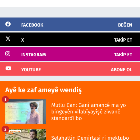
FACEBOOK
BEĞEN
X
TAKIP ET
INSTAGRAM
TAKIP ET
YOUTUBE
ABONE OL
Ayê ke zaf ameyê wendiş
1
Mutlu Can: Ganî amancê ma yo
bingeyên vilabîyayîşê ziwanê
standardî bo
2
Selahattîn Demîrtaşî rî mektubo