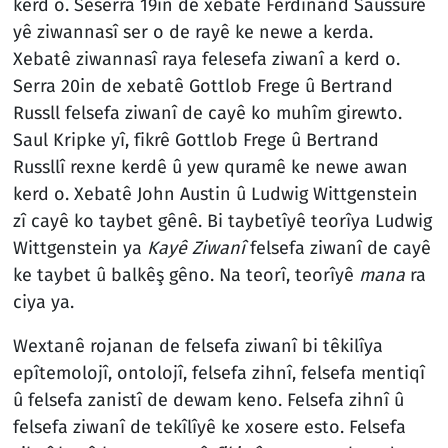
kerd o. Seserra 19in de xebatê Ferdinand Saussure
yê ziwannasî ser o de rayê ke newe a kerda.
Xebatê ziwannasî raya felesefa ziwanî a kerd o.
Serra 20in de xebatê Gottlob Frege û Bertrand
Russll felsefa ziwanî de cayê ko muhîm girewto.
Saul Kripke yî, fikrê Gottlob Frege û Bertrand
Russllî rexne kerdê û yew quramê ke newe awan
kerd o. Xebatê John Austin û Ludwig Wittgenstein
zî cayê ko taybet gênê. Bi taybetîyê teorîya Ludwig
Wittgenstein ya
Kayê Ziwanî
felsefa ziwanî de cayê
ke taybet û balkêş gêno. Na teorî, teorîyê
mana
ra
ciya ya.
Wextanê rojanan de felsefa ziwanî bi têkilîya
epîtemolojî, ontolojî, felsefa zihnî, felsefa mentiqî
û felsefa zanistî de dewam keno. Felsefa zihnî û
felsefa ziwanî de tekîlîyê ke xosere esto. Felsefa