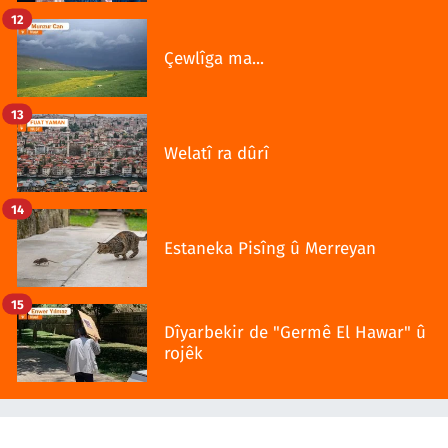
12
Çewlîga ma...
13
Welatî ra dûrî
14
Estaneka Pisîng û Merreyan
15
Dîyarbekir de "Germê El Hawar" û
rojêk