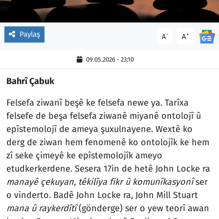
Paylaş
-
+
A
A
09.05.2026 - 23:10
Bahrî Çabuk
Felsefa ziwanî beşê ke felsefa newe ya. Tarîxa
felsefe de beşa felsefa ziwanê miyanê ontolojî û
epîstemolojî de ameya şuxulnayene. Wextê ko
derg de ziwan hem fenomenê ko ontolojîk ke hem
zî seke çimeyê ke epîstemolojîk ameyo
etudkerkerdene. Sesera 17in de hetê John Locke ra
manayê çekuyan, têkilîya fikr û komunîkasyonî
ser
o vinderto. Badê John Locke ra, John Mill Stuart
mana û raykerdîtî
(gönderge) ser o yew teorî awan