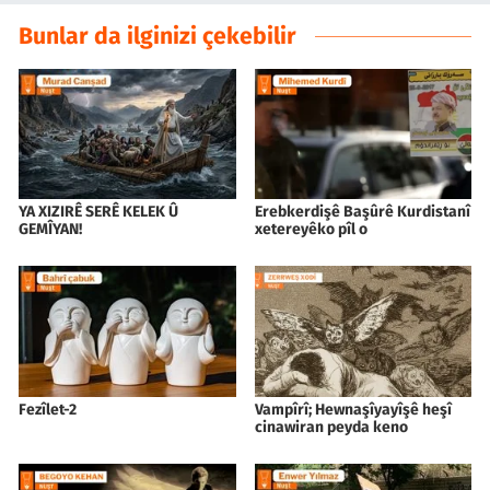
Bunlar da ilginizi çekebilir
YA XIZIRÊ SERÊ KELEK Û
Erebkerdişê Başûrê Kurdistanî
GEMÎYAN!
xetereyêko pîl o
Fezîlet-2
Vampîrî; Hewnaşîyayîşê heşî
cinawiran peyda keno