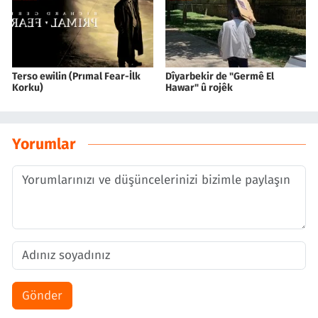
Terso ewilin (Prımal Fear-İlk
Dîyarbekir de "Germê El
Korku)
Hawar" û rojêk
Yorumlar
Gönder