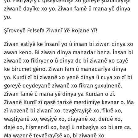
yo. Fikiryayîş û qiseykerdişê xo goreyê şuxulnayîşê
ziwanê dayîke xo yo. Ziwan famê û mana yê dinya
yo.
Şîroveyê Felsefa Ziwanî Yê Rojane Yî!
Ziwan estîyê ke însanî yo û însan bi ziwan dinya xo
awan keno. Bi ziwan dinya manadar bena. Însan bi
ziwanê xo fikiryeno û dinya de bi ziwanê xo cayê
ke birumet gêno. Ziwan fam û manadarîya dinya
yo. Kurdî zî bi ziwanê xo yenê dinya û cuya xo zî bi
goreyê qeydeyanê ziwanê xo fikran şuxulnenê.
Ziwan famê û mana yê dinya ya Kurdan o zî.
Ziwanê Kurdî zî qasê tarîxê merdimîye kevnar o. Ma
zî wazenê bi ziwanî xo, tevgêrayîşê xo, fikrê xo,
waştîyanê xo, weşîyê xo, diayanê xo, derdê xo,
dejê xo, hîşmendî xo, başî û nebaşîya xo bi are ca.
Ma wazenê tevgêrayîşê xo, bi ziwanê xo