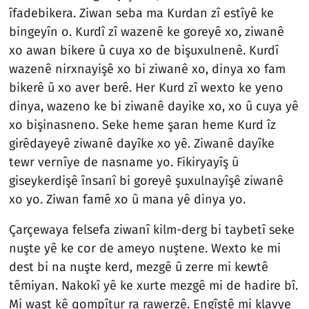
îfadebikera. Ziwan seba ma Kurdan zî estîyê ke
bingeyîn o. Kurdî zî wazenê ke goreyê xo, ziwanê
xo awan bikere û cuya xo de bişuxulnenê. Kurdî
wazenê nirxnayişê xo bi ziwanê xo, dinya xo fam
bikerê û xo aver berê. Her Kurd zî wexto ke yeno
dinya, wazeno ke bi ziwanê dayike xo, xo û cuya yê
xo bişinasneno. Seke heme şaran heme Kurd îz
girêdayeyê ziwanê dayîke xo yê. Ziwanê dayîke
tewr vernîye de nasname yo. Fikiryayîş û
giseykerdişê însanî bi goreyê şuxulnayîşê ziwanê
xo yo. Ziwan famê xo û mana yê dinya yo.
Çarçewaya felsefa ziwanî kilm-derg bi taybetî seke
nuşte yê ke cor de ameyo nuştene. Wexto ke mi
dest bi na nuşte kerd, mezgê û zerre mi kewtê
têmiyan. Nakokî yê ke xurte mezgê mi de hadire bî.
Mi waşt kê qompîtur ra rawerzê. Engîştê mi klavye