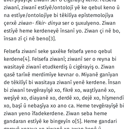
ziwanî, ziwanî estîyê/ontolojî yê ke qebul keno û
na estîye/ontolojîye bi têkilîya epîstemolojîya
çerxê
ziwan- fikir- dinya
ser o şuxulyeno. Ziwan
estîyê heme kerdeneyê însanî yo. Ziwan çi nê bo,
însan zî çi nê beno
[3]
.
Felsefa ziwanî seke şaxêke felsefa yeno qebul
kerdene
[4]
. Felsefa ziwanî; ziwanî ser o reyna bi
wasitayê ziwanî etudkerdiş û cigêrayiş o. Ziwan
qasê tarîxê merdimîye kevnar o. Miyanê ganîyan
de têkilîyî bi wasitaya ziwanî yenê kerdene. Însan
bi ziwanî tevgêrayîşê xo, fikrê xo, waştîyanê xo,
weşîyê xo, diayanê xo, derdê xo, dejê xo, hîşmendî
xo, başî û nebaşîya xo ano ca. Heme tevgêrayîşê bi
ziwan yeno îfadekerdene. Ziwan seba heme
gandaran estîyê ke bingeyîn o
[5]
. Heme gandari