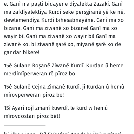
e. Ganî ma paştî bidayene dîyalekta Zazakî. Ganî
ma zafdîyalektîya Kurdî seke persgiranê yê ke nê,
dewlemendîya Kurdî bihesabnayêne. Ganî ma xo
bizane! Ganî ma ziwanê xo bizane! Ganî ma xo
wayir bi! Ganî ma ziwanê xo wayir bi! Ganî ma
ziwanê xo, bi ziwanê şarê xo, miyanê şarê xo de
gandar bikere!
15ê Gulane Roşanê Ziwanê Kurdî, Kurdan û heme
merdimîperweran rê pîroz bo!
15ê Gulanê Cejna Zimanê Kurdî, ji Kurdan û hemû
mîrovperweran pîroz be!
15î Ayarî rojî zmanî kuwrdî, le kurd w hemû
mîrovdostan pîroz bêt!