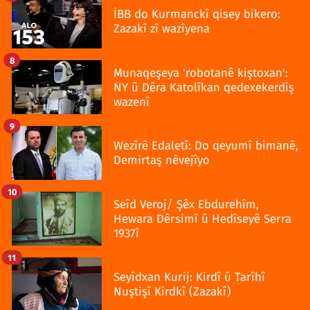
İBB do Kurmanckî qisey bikero:
Zazakî zî wazîyena
8
Munaqeşeya 'robotanê kiştoxan':
NY û Dêra Katolîkan qedexekerdiş
wazenî
9
Wezîrê Edaletî: Do qeyumî bimanê,
Demirtaş nêvejîyo
10
Seîd Veroj/ Şêx Ebdurehîm,
Hewara Dêrsimî û Hedîseyê Serra
1937î
11
Seyîdxan Kurij: Kirdî û Tarîhî
Nuştişî Kirdkî (Zazakî)