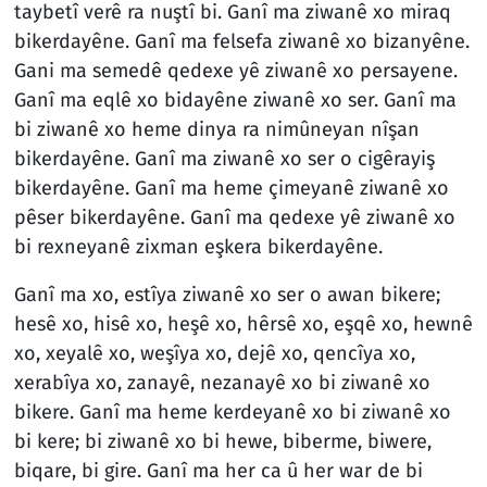
taybetî verê ra nuştî bi. Ganî ma ziwanê xo miraq
bikerdayêne. Ganî ma felsefa ziwanê xo bizanyêne.
Gani ma semedê qedexe yê ziwanê xo persayene.
Ganî ma eqlê xo bidayêne ziwanê xo ser. Ganî ma
bi ziwanê xo heme dinya ra nimûneyan nîşan
bikerdayêne. Ganî ma ziwanê xo ser o cigêrayiş
bikerdayêne. Ganî ma heme çimeyanê ziwanê xo
pêser bikerdayêne. Ganî ma qedexe yê ziwanê xo
bi rexneyanê zixman eşkera bikerdayêne.
Ganî ma xo, estîya ziwanê xo ser o awan bikere;
hesê xo, hisê xo, heşê xo, hêrsê xo, eşqê xo, hewnê
xo, xeyalê xo, weşîya xo, dejê xo, qencîya xo,
xerabîya xo, zanayê, nezanayê xo bi ziwanê xo
bikere. Ganî ma heme kerdeyanê xo bi ziwanê xo
bi kere; bi ziwanê xo bi hewe, biberme, biwere,
biqare, bi gire. Ganî ma her ca û her war de bi