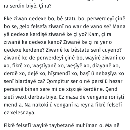
ra serdin biyê. Çi ra?
Eke ziwan qedexe bo, bê statu bo, perwerdeyî çinê
bo se, gelo felsefa ziwanî no war de vano se? Mana
yê qedexe kerdişê ziwanê ke çi yo? Kam, çi ra
ziwanê ke qedexe keno? Ziwanê ke çi ra yeno
qedexe kerdene? Ziwanê ke bêstatu senî cuyeno?
Ziwanê ke de perwerdeyî çinê bo, wayirê ziwanî do
xo, fikrê xo, waştîyanê xo, weşîyê xo, diayanê xo,
derdê xo, dejê xo, hîşmendî xo, başî û nebaşîya xo
senî biardayê ca? Qompîtur ser o nê persî û hezar
persanê bînan sere mi de xişxişê kerdêne. Çend
sietî wext derbas biye. Ez masa de vengane roniştî
mend a. Na nakokî û venganî ra reyna fikrê felsefî
ez xelesnaya.
Fikrê felsefî wayirê taybetanê muhîman o. Ma nê