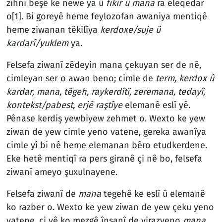
zihnî beşê ke newe ya û
fikir û mana
ra eleqedar
o
[1]
. Bi goreyê heme feylozofan awaniya mentiqê
heme ziwanan têkilîya
kerdoxe/suje û
kardarî/yuklem
ya.
Felsefa ziwanî zêdeyin mana çekuyan ser de nê,
cimleyan ser o awan beno; cimle de
term,
kerdox û
kardar, mana, têgeh,
raykerdîtî, zeremana, tedayî,
kontekst/pabest, erjê raştîye
elemanê eslî yê.
Pênase kerdiş yewbiyew zehmet o. Wexto ke yew
ziwan de yew cimle yeno vatene, gereka awanîya
cimle yî bi nê heme elemanan bêro etudkerdene.
Eke hetê mentiqî ra pers giranê çi nê bo, felsefa
ziwanî ameyo şuxulnayene.
Felsefa ziwanî de
mana
tegehê ke eslî û elemanê
ko razber o. Wexto ke yew ziwan de yew çeku yeno
vatene, çi yê ko mezgê însanî de virazyeno
mana