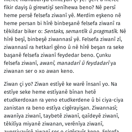
fikir dayiş û girewtişî senîhewa beno? Nê persî
heme persê felsefa ziwanî yê. Merdim eşkeno nê
heme persan bi hîrê binbeşanê felsefa ziwanî ra
têkildar biker o:
Sentaks, semantîk û pragmatîk
. Nê
hîrê beşî, binbeşê ziwannasî yê. Felsefa ziwanî zî,
ziwannasî ra hetkarî gêno û nê hîrê beşan ra seke
başanê felsefa ziwanî feydedar beno. Çunku
felsefa ziwanî,
awanî, manadarî û feydadarî
ya
ziwanan ser o xo awan keno.
Ziwan çi yo? Ziwan estîyê ke warê însanî yo. Na
estîye seke heme estîyanê bînan hetê
etudkerdoxan ra yeno etudkerdene û bi ciya-ciya
zanistan ra beno estîya cigêrayişan. Ziwannasî;
awanîya ziwanî, taybetê ziwanî, qaîdeyê ziwanî,
têkilîya miyanê ziwanan, verênîya ziwanî,
averşiyayîşê ziwanî ser o cigêrayîş keno. Felsefa