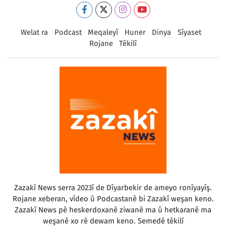
Welat ra
Podcast
Meqaleyî
Huner
Dinya
Sîyaset
Rojane
Têkilî
Zazakî News serra 2023î de Dîyarbekir de ameyo ronîyayîş.
Rojane xeberan, vîdeo û Podcastanê bi Zazakî weşan keno.
Zazakî News pê heskerdoxanê ziwanê ma û hetkaranê ma
weşanê xo rê dewam keno. Semedê têkilî