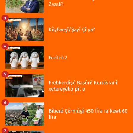
Zazakî
3
Kêyfweşî/Şayî Çî ya?
4
Fezîlet-2
5
Erebkerdişê Başûrê Kurdistanî
xetereyêko pîl o
6
Biberê Çêrmûgî 450 lîra ra kewt 60
lîra
7