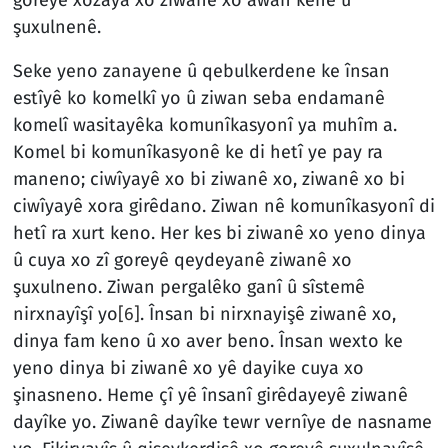
goreyê xozaya xo ziwanê xo awan kenê û
şuxulnenê.
Seke yeno zanayene û qebulkerdene ke însan
estîyê ko komelkî yo û ziwan seba endamanê
komelî wasitayêka komunîkasyonî ya muhîm a.
Komel bi komunîkasyonê ke di hetî ye pay ra
maneno; ciwîyayê xo bi ziwanê xo, ziwanê xo bi
ciwîyayê xora girêdano. Ziwan nê komunîkasyonî di
hetî ra xurt keno. Her kes bi ziwanê xo yeno dinya
û cuya xo zî goreyê qeydeyanê ziwanê xo
şuxulneno. Ziwan pergalêko ganî û sîstemê
nirxnayîşî yo
[6]
. Însan bi nirxnayişê ziwanê xo,
dinya fam keno û xo aver beno. Însan wexto ke
yeno dinya bi ziwanê xo yê dayike cuya xo
şinasneno. Heme çî yê însanî girêdayeyê ziwanê
dayîke yo. Ziwanê dayîke tewr vernîye de nasname