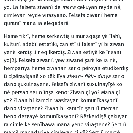
yo. La felsefa ziwanî de
mana
çekuyan reyde nê,
cimleyan reyde virazyeno. Felsefa ziwanî heme
quramî mana ra eleqedarê.
Heme fikrî, heme serkewtiş û munaqeşe yê îlahî,
kulturî, edebî, estetîkî, zanistî û felsefî yî bi ziwan
yenê kerdiş û neqilkerdiş. Ziwan estîyê ke însanî
yo
[2]
. Felsefa ziwanî, yew ziwanê şarê ke ra nê,
hemparîya heme ziwanan ser o pêroyîn etudkerdiş
û cigêrayişanê xo têkilîya
ziwan- fikir- dinya
ser o
dano şuxulnayene. Felsefa ziwanî şuxulnayîşê xo
nê persan ser o înşa keno: Ziwan çi yo? Mana çi
yo? Ziwan bi kamcin wasitayan komunîkasyonî
dano viraştene? Ziwan bi kamcîn şert û mercan
beno dezgayê komunîkasyonî? Rêzkerdişê çekuyan
ra cimle ke senîhawa mana yeno viraştene? Şert û
mercê manadariya cimleyan çi yê? Şert û mercê