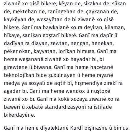
ziwanê xo qisê bikere; kêyan de, sikakan de, sûkan
de, mekteban de, zanîngehan de, çayxanan de,
kaykêyan de, wesayêtan de bi ziwanê xo qisê
bikere. Ganî ma bawkalanê xo ra deyiran, kilaman,
hîkaye, sanikan goştarî bikerê. Ganî ma dapîr û
dadîyan ra diayan, zewtan, nengan, henekan,
pêkenokan, kayvatan, lorîkan bimuse. Ganî ma
heme weşananê ziwanê xo hayadar bi, bi
girewtene û biwane. Ganî ma heme hacetanê
teknolojîkan bide şuxulnayen û heme rayanê
medya ya sosyalî de aqtif bî, hîşmendîya zirekî ra
agadar bi. Ganî ma heme wendox û nuştoxê
ziwanê xo bi. Ganî ma kokê xozaya ziwanê xo ra
bawerî û xebatê standardizasyonî ra îstîfade
bikerdayêne.
Ganî ma heme dîyalektanê Kurdî bişinasne û bimus