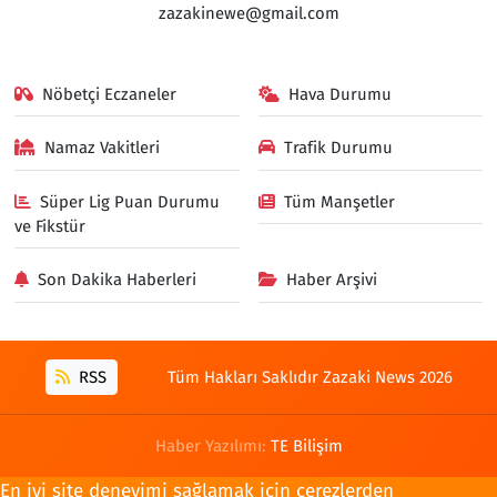
zazakinewe@gmail.com
Nöbetçi Eczaneler
Hava Durumu
Namaz Vakitleri
Trafik Durumu
Süper Lig Puan Durumu
Tüm Manşetler
ve Fikstür
Son Dakika Haberleri
Haber Arşivi
RSS
Tüm Hakları Saklıdır Zazaki News 2026
Haber Yazılımı:
TE Bilişim
En iyi site deneyimi sağlamak için çerezlerden