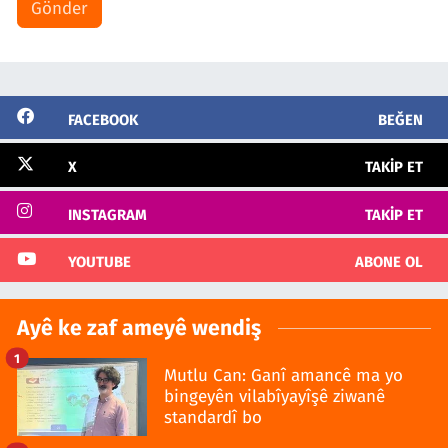
Gönder
FACEBOOK
BEĞEN
X
TAKIP ET
INSTAGRAM
TAKIP ET
YOUTUBE
ABONE OL
Ayê ke zaf ameyê wendiş
1
Mutlu Can: Ganî amancê ma yo
bingeyên vilabîyayîşê ziwanê
standardî bo