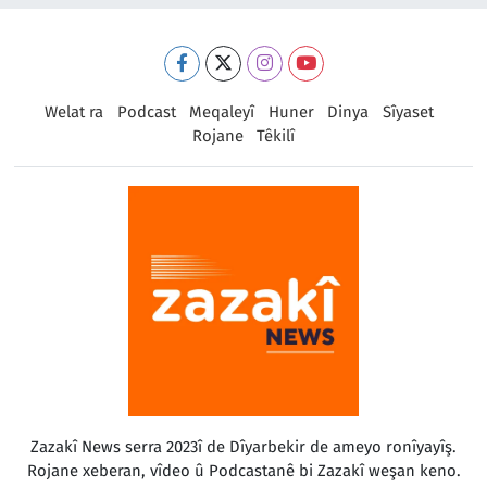
Welat ra
Podcast
Meqaleyî
Huner
Dinya
Sîyaset
Rojane
Têkilî
Zazakî News serra 2023î de Dîyarbekir de ameyo ronîyayîş.
Rojane xeberan, vîdeo û Podcastanê bi Zazakî weşan keno.