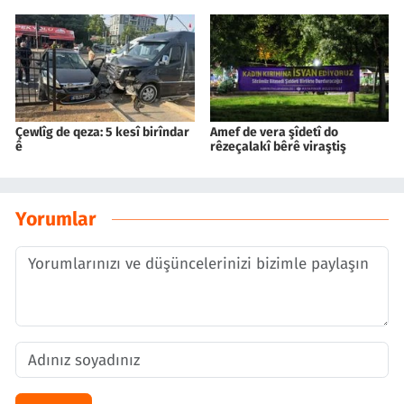
Çewlîg de qeza: 5 kesî birîndar
Amef de vera şîdetî do
ê
rêzeçalakî bêrê viraştiş
Yorumlar