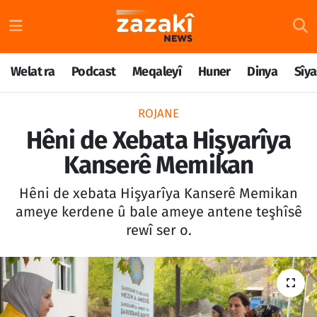
Welat ra
Nöbetçi Eczaneler
Welat ra
Podcast
Meqaleyî
Huner
Dinya
Sîya
Podcast
Hava Durumu
ROJANE
Meqaleyî
Namaz Vakitleri
Hêni de Xebata Hişyarîya
Kanserê Memikan
Huner
Trafik Durumu
Hêni de xebata Hişyarîya Kanserê Memikan
Dinya
Süper Lig Puan Durumu ve Fikstür
ameye kerdene û bale ameye antene teşhîsê
rewî ser o.
Sîyaset
Tüm Manşetler
Rojane
Son Dakika Haberleri
Têkilî
Haber Arşivi