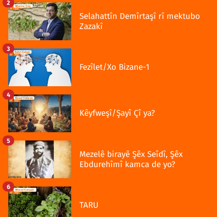
2
Selahattîn Demîrtaşî rî mektubo
Zazakî
3
Fezîlet/Xo Bizane-1
4
Kêyfweşî/Şayî Çî ya?
5
Mezelê birayê Şêx Seîdî, Şêx
Ebdurehîmî kamca de yo?
6
TARU