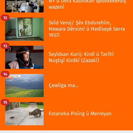
NY û Dêra Katolîkan qedexekerdiş
wazenî
12
Seîd Veroj/ Şêx Ebdurehîm,
Hewara Dêrsimî û Hedîseyê Serra
1937î
13
Seyîdxan Kurij: Kirdî û Tarîhî
Nuştişî Kirdkî (Zazakî)
14
Çewlîga ma...
15
Estaneka Pisîng û Merreyan