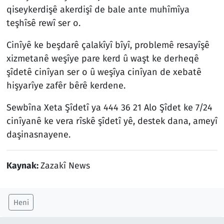
qiseykerdişê akerdişî de bale ante muhîmîya
teşhîsê rewî ser o.
Cinîyê ke beşdarê çalakîyî bîyî, problemê resayîşê
xizmetanê weşîye pare kerd û waşt ke derheqê
şîdetê cinîyan ser o û weşîya cinîyan de xebatê
hişyarîye zafêr bêrê kerdene.
Sewbîna Xeta Şîdetî ya 444 36 21 Alo Şîdet ke 7/24
cinîyanê ke vera rîskê şîdetî yê, destek dana, ameyî
daşinasnayene.
Kaynak:
Zazakî News
Heni