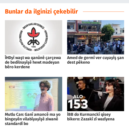
Bunlar da ilginizi çekebilir
ÎHDyî waşt wa qanûnê çarçewa
Amed de germî ver cuyayîş şan
de bedilnayîşê hewt madeyan
dest pêkeno
bêro kerdene
Mutlu Can: Ganî amancê ma yo
İBB do Kurmanckî qisey
bingeyên vilabîyayîşê ziwanê
bikero: Zazakî zî wazîyena
standardî bo