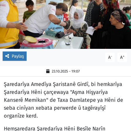
Paylaş
-
+
A
A
23.10.2025 - 19:07
Şaredarîya Amedîya Şaristanê Girdî, bi hemkarîya
Şaredarîya Hêni çarçewaya "Aşma Hişyarîya
Kanserê Memikan" de Taxa Damlatepe ya Hêni de
seba cinîyan xebata perwerde û tagêrayîşî
organîze kerd.
Hemşaredara Şaredarîya Hêni Besîle Narîn