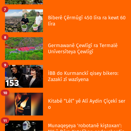
7
Biberê Çêrmûgî 450 lîra ra kewt 60
lîra
8
Germawanê Çewlîgî ra Termalê
Unîversîteya Çewlîgî
9
İBB do Kurmanckî qisey bikero:
Zazakî zî wazîyena
10
Kitabê “Lêl” yê Alî Aydin Çîçekî ser
o
11
Munaqeşeya 'robotanê kiştoxan':