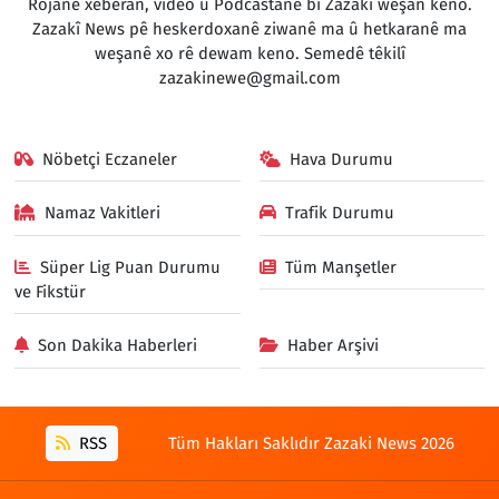
Rojane xeberan, vîdeo û Podcastanê bi Zazakî weşan keno.
Zazakî News pê heskerdoxanê ziwanê ma û hetkaranê ma
weşanê xo rê dewam keno. Semedê têkilî
zazakinewe@gmail.com
Nöbetçi Eczaneler
Hava Durumu
Namaz Vakitleri
Trafik Durumu
Süper Lig Puan Durumu
Tüm Manşetler
ve Fikstür
Son Dakika Haberleri
Haber Arşivi
RSS
Tüm Hakları Saklıdır Zazaki News 2026