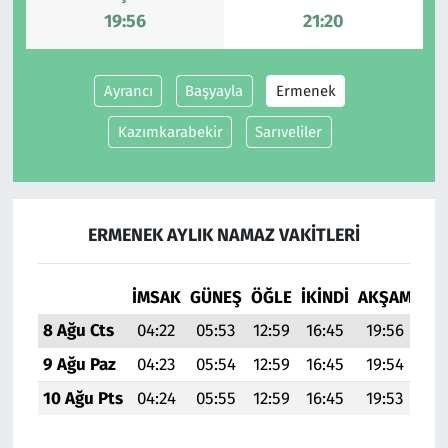
19:56
21:20
Ayrancı
Başyayla
Ermenek
Kazımkarabekir
Sarıveliler
ERMENEK AYLIK NAMAZ VAKITLERI
İMSAK
GÜNEŞ
ÖĞLE
İKINDI
AKŞAM
YAT
8 Ağu Cts
04:22
05:53
12:59
16:45
19:56
21:
9 Ağu Paz
04:23
05:54
12:59
16:45
19:54
21:
10 Ağu Pts
04:24
05:55
12:59
16:45
19:53
21: