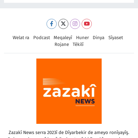
Welat ra
Podcast
Meqaleyî
Huner
Dinya
Sîyaset
Rojane
Têkilî
Zazakî News serra 2023î de Dîyarbekir de ameyo ronîyayîş.