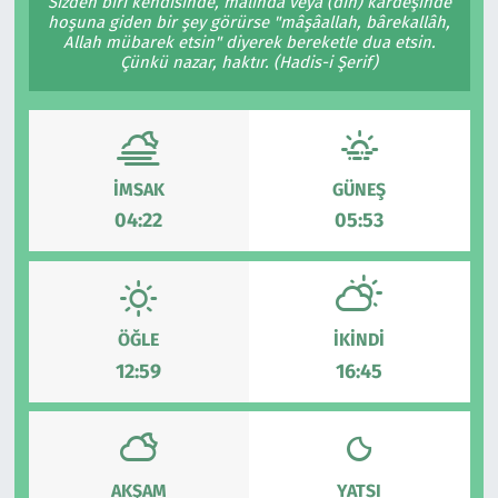
Sizden biri kendisinde, malında veya (din) kardeşinde
hoşuna giden bir şey görürse "mâşâallah, bârekallâh,
Allah mübarek etsin" diyerek bereketle dua etsin.
Çünkü nazar, haktır. (Hadis-i Şerif)
İMSAK
GÜNEŞ
04:22
05:53
ÖĞLE
İKINDI
12:59
16:45
AKŞAM
YATSI