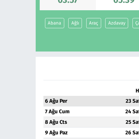
Abana
Ağlı
Araç
Azdavay
Ç
H
6 Ağu Per
23 Sa
7 Ağu Cum
24 Sa
8 Ağu Cts
25 Sa
9 Ağu Paz
26 Sa