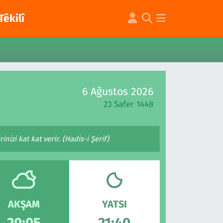
Têkilî
6 Ağustos 2026
23 Safer 1448
nizi kat kat verir. (Hadis-i Şerif)
AKŞAM
YATSI
20:05
21:40