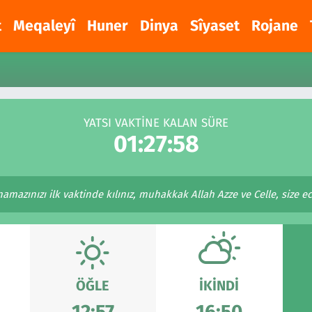
t
Meqaleyî
Huner
Dinya
Sîyaset
Rojane
YATSI VAKTİNE KALAN SÜRE
01:27:58
amazınızı ilk vaktinde kılınız, muhakkak Allah Azze ve Celle, size ecri
ÖĞLE
İKINDI
12:57
16:50