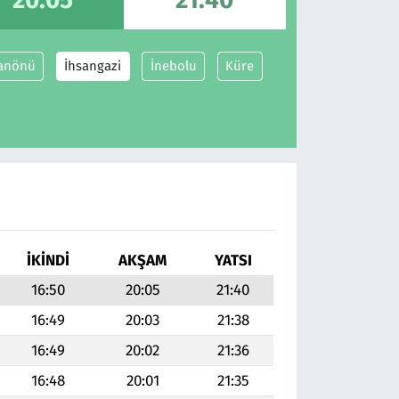
anönü
İhsangazi
İnebolu
Küre
İKINDI
AKŞAM
YATSI
16:50
20:05
21:40
16:49
20:03
21:38
16:49
20:02
21:36
16:48
20:01
21:35