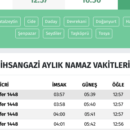
atalzeytin
Cide
Daday
Devrekani
Doğanyurt
H
Şenpazar
Seydiler
Taşköprü
Tosya
İHSANGAZI AYLIK NAMAZ VAKITLERI
İCRİ
İMSAK
GÜNEŞ
ÖĞLE
fer 1448
03:57
05:39
12:57
fer 1448
03:58
05:40
12:57
fer 1448
04:00
05:41
12:57
fer 1448
04:01
05:42
12:56