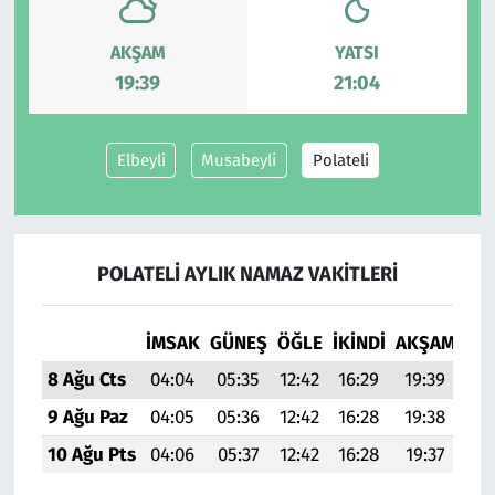
AKŞAM
YATSI
19:39
21:04
Elbeyli
Musabeyli
Polateli
POLATELI AYLIK NAMAZ VAKITLERI
İMSAK
GÜNEŞ
ÖĞLE
İKINDI
AKŞAM
YAT
8 Ağu Cts
04:04
05:35
12:42
16:29
19:39
21:
9 Ağu Paz
04:05
05:36
12:42
16:28
19:38
21:
10 Ağu Pts
04:06
05:37
12:42
16:28
19:37
21: