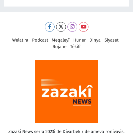
Welat ra
Podcast
Meqaleyî
Huner
Dinya
Sîyaset
Rojane
Têkilî
Zazakî News serra 2023î de Dîyarbekir de ameyo ronîyayîş.