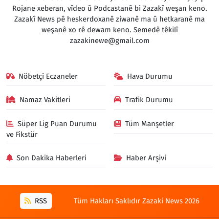
Rojane xeberan, vîdeo û Podcastanê bi Zazakî weşan keno.
Zazakî News pê heskerdoxanê ziwanê ma û hetkaranê ma
weşanê xo rê dewam keno. Semedê têkilî
zazakinewe@gmail.com
Nöbetçi Eczaneler
Hava Durumu
Namaz Vakitleri
Trafik Durumu
Süper Lig Puan Durumu
Tüm Manşetler
ve Fikstür
Son Dakika Haberleri
Haber Arşivi
RSS
Tüm Hakları Saklıdır Zazaki News 2026