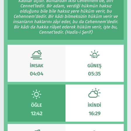
Kâdılar üçtür. Bunlardan ikisi Cehennem’de, biri
Cennet’tedir. Bir adam, verdiği hükmün haksız
olduğunu bile bile haksız yere hüküm verir, bu
Cehennem’dedir. Bir kâdı bilmeksizin hüküm verir ve
insanların haklarını zâyi eder, bu da Cehennem’dedir.
Bir kâdı da hakka riâyet ederek hüküm verir, işte bu,
Cennet’tedir. (Hadis-i Şerif)
İMSAK
GÜNEŞ
04:04
05:35
ÖĞLE
İKINDI
12:42
16:29