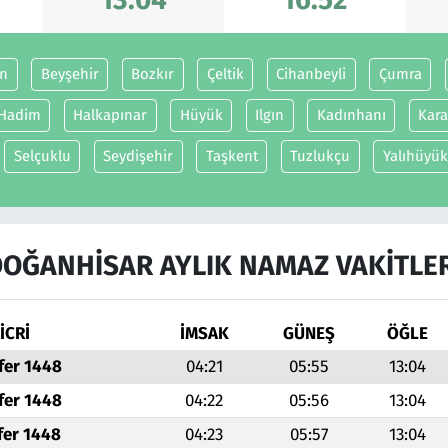
in
Beyşehir
Bozkır
Çeltik
Cihanbeyli
Çumra
Hadim
Halkapınar
Hüyük
Ilgın
Kadınhanı
Kara
Selçuklu
Seydişehir
Taşkent
Tuzlukçu
Yalıhüyük
OĞANHISAR AYLIK NAMAZ VAKITLE
İCRİ
İMSAK
GÜNEŞ
ÖĞLE
fer 1448
04:21
05:55
13:04
fer 1448
04:22
05:56
13:04
fer 1448
04:23
05:57
13:04