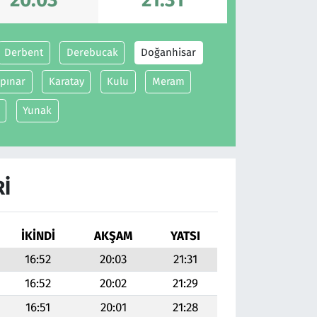
Derbent
Derebucak
Doğanhisar
pınar
Karatay
Kulu
Meram
Yunak
RI
İKINDI
AKŞAM
YATSI
16:52
20:03
21:31
16:52
20:02
21:29
16:51
20:01
21:28