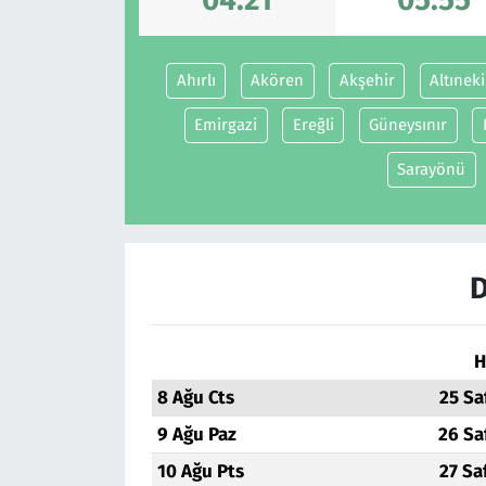
Ahırlı
Akören
Akşehir
Altınek
Emirgazi
Ereğli
Güneysınır
Sarayönü
D
H
8 Ağu Cts
25 Sa
9 Ağu Paz
26 Sa
10 Ağu Pts
27 Sa