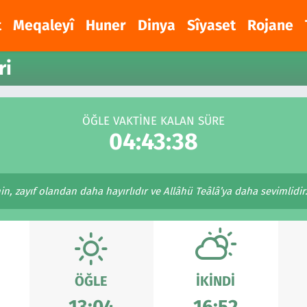
t
Meqaleyî
Huner
Dinya
Sîyaset
Rojane
ri
ÖĞLE VAKTİNE KALAN SÜRE
04:43:38
, zayıf olandan daha hayırlıdır ve Allâhü Teâlâ’ya daha sevimlidir.
ÖĞLE
İKINDI
13:04
16:52