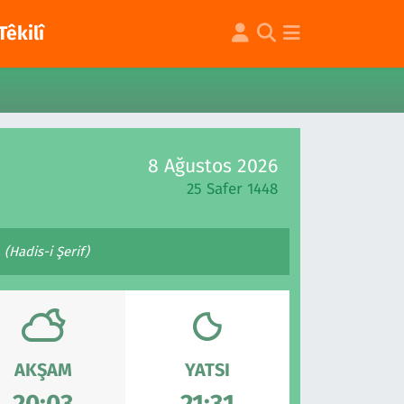
Têkilî
8 Ağustos 2026
25 Safer 1448
 (Hadis-i Şerif)
AKŞAM
YATSI
20:03
21:31