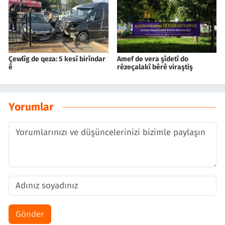
Çewlîg de qeza: 5 kesî birîndar
Amef de vera şîdetî do
ê
rêzeçalakî bêrê viraştiş
Yorumlar
Gönder