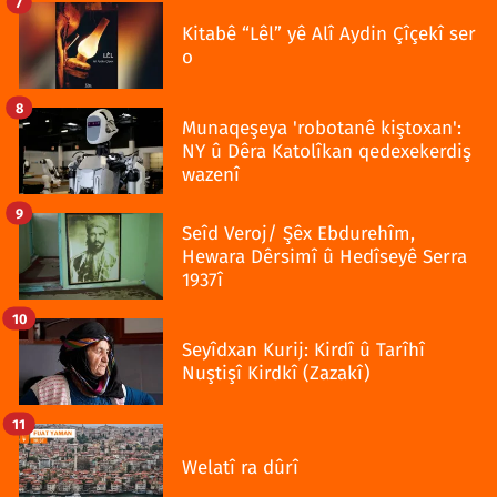
7
Kitabê “Lêl” yê Alî Aydin Çîçekî ser
o
8
Munaqeşeya 'robotanê kiştoxan':
NY û Dêra Katolîkan qedexekerdiş
wazenî
9
Seîd Veroj/ Şêx Ebdurehîm,
Hewara Dêrsimî û Hedîseyê Serra
1937î
10
Seyîdxan Kurij: Kirdî û Tarîhî
Nuştişî Kirdkî (Zazakî)
11
Welatî ra dûrî