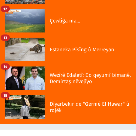
12
Çewlîga ma...
13
Estaneka Pisîng û Merreyan
14
Wezîrê Edaletî: Do qeyumî bimanê,
Demirtaş nêvejîyo
15
Dîyarbekir de "Germê El Hawar" û
rojêk