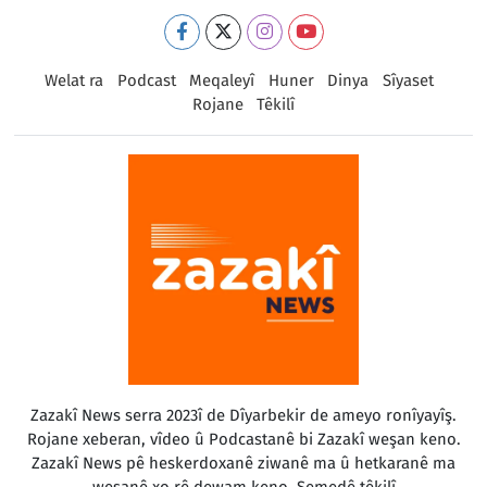
Welat ra
Podcast
Meqaleyî
Huner
Dinya
Sîyaset
Rojane
Têkilî
Zazakî News serra 2023î de Dîyarbekir de ameyo ronîyayîş.
Rojane xeberan, vîdeo û Podcastanê bi Zazakî weşan keno.
Zazakî News pê heskerdoxanê ziwanê ma û hetkaranê ma
weşanê xo rê dewam keno. Semedê têkilî