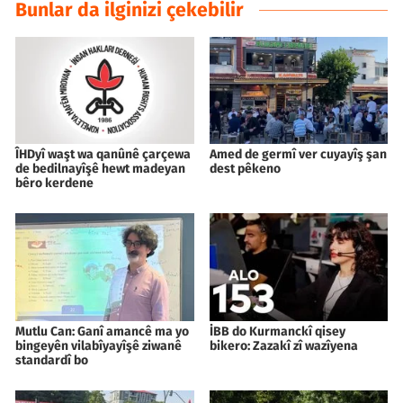
Bunlar da ilginizi çekebilir
ÎHDyî waşt wa qanûnê çarçewa
Amed de germî ver cuyayîş şan
de bedilnayîşê hewt madeyan
dest pêkeno
bêro kerdene
Mutlu Can: Ganî amancê ma yo
İBB do Kurmanckî qisey
bingeyên vilabîyayîşê ziwanê
bikero: Zazakî zî wazîyena
standardî bo