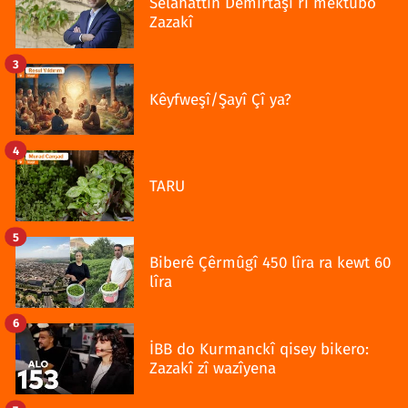
Selahattîn Demîrtaşî rî mektubo
Zazakî
3
Kêyfweşî/Şayî Çî ya?
4
TARU
5
Biberê Çêrmûgî 450 lîra ra kewt 60
lîra
6
İBB do Kurmanckî qisey bikero:
Zazakî zî wazîyena