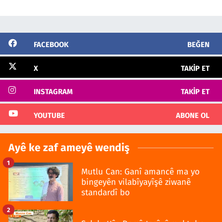
FACEBOOK
BEĞEN
X
TAKIP ET
INSTAGRAM
TAKIP ET
YOUTUBE
ABONE OL
Ayê ke zaf ameyê wendiş
1
Mutlu Can: Ganî amancê ma yo
bingeyên vilabîyayîşê ziwanê
standardî bo
2