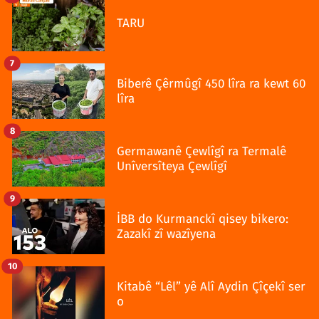
TARU
7
Biberê Çêrmûgî 450 lîra ra kewt 60
lîra
8
Germawanê Çewlîgî ra Termalê
Unîversîteya Çewlîgî
9
İBB do Kurmanckî qisey bikero:
Zazakî zî wazîyena
10
Kitabê “Lêl” yê Alî Aydin Çîçekî ser
o