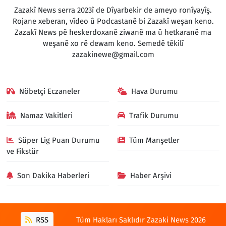
Zazakî News serra 2023î de Dîyarbekir de ameyo ronîyayîş.
Rojane xeberan, vîdeo û Podcastanê bi Zazakî weşan keno.
Zazakî News pê heskerdoxanê ziwanê ma û hetkaranê ma
weşanê xo rê dewam keno. Semedê têkilî
zazakinewe@gmail.com
Nöbetçi Eczaneler
Hava Durumu
Namaz Vakitleri
Trafik Durumu
Süper Lig Puan Durumu
Tüm Manşetler
ve Fikstür
Son Dakika Haberleri
Haber Arşivi
RSS
Tüm Hakları Saklıdır Zazaki News 2026