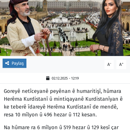
Paylaş
-
+
A
A
02.12.2025 - 12:19
Goreyê netîceyanê peyênan ê humaritişî, hûmara
Herêma Kurdistanî û mintiqayanê Kurdistanîyan ê
ke teberê îdareyê Herêma Kurdistanî de mendê,
resa 10 mîlyon û 496 hezar û 112 kesan.
Na hûmare ra 6 mîlyon û 519 hezar û 129 kesî çar