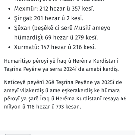
Mexmûr: 212 hezar û 357 kesî.
Şingal: 201 hezar û 2 kesî.
Şêxan (beşêkê ci serê Musilî ameyo
hûmardiş): 69 hezar û 279 kesî.
Xurmatû: 147 hezar û 216 kesî.
Humaritişo pêroyî yê Îraq û Herêma Kurdistanî
Teşrîna Peyêne ya serra 2024î de amebi kerdiş.
Netîceyê peyênî 26ê Teşrîna Peyêne ya 2025î de
ameyî vilakerdiş û ame eşkerakerdiş ke hûmara
pêroyî ya şarê Îraq û Herêma Kurdistanî resaya 46
mîlyon û 118 hezar û 793 kesan.