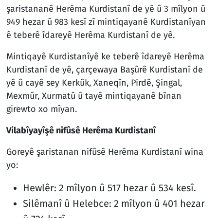
şaristananê Herêma Kurdistanî de yê û 3 mîlyon û
949 hezar û 983 kesî zî mintiqayanê Kurdistanîyan
ê teberê îdareyê Herêma Kurdistanî de yê.
Mintiqayê Kurdistanîyê ke teberê îdareyê Herêma
Kurdistanî de yê, çarçewaya Başûrê Kurdistanî de
yê û cayê sey Kerkûk, Xaneqîn, Pirdê, Şingal,
Mexmûr, Xurmatû û tayê mintiqayanê bînan
girewto xo mîyan.
Vilabîyayîşê nifûsê Herêma Kurdistanî
Goreyê şaristanan nifûsê Herêma Kurdistanî wina
yo:
Hewlêr: 2 mîlyon û 517 hezar û 534 kesî.
Silêmanî û Helebce: 2 mîlyon û 401 hezar