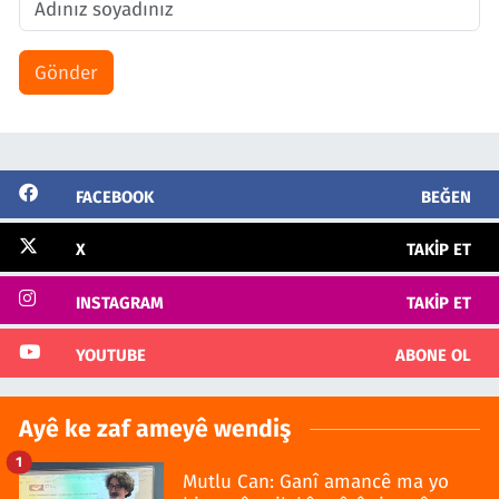
Gönder
FACEBOOK
BEĞEN
X
TAKIP ET
INSTAGRAM
TAKIP ET
YOUTUBE
ABONE OL
Ayê ke zaf ameyê wendiş
1
Mutlu Can: Ganî amancê ma yo