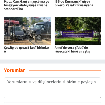
Mutlu Can: Ganî amancê ma yo
İBB do Kurmanckî qisey
bingeyên vilabîyayîşê ziwanê
bikero: Zazakî zî wazîyena
standardî bo
Çewlîg de qeza: 5 kesî birîndar
Amef de vera şîdetî do
ê
rêzeçalakî bêrê viraştiş
Yorumlar