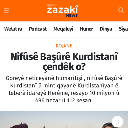
Welat ra
Nöbetçi Eczaneler
Welat ra
Podcast
Meqaleyî
Huner
Dinya
Sîya
Podcast
Hava Durumu
ROJANE
Meqaleyî
Namaz Vakitleri
Nifûsê Başûrê Kurdistanî
çendêk o?
Huner
Trafik Durumu
Goreyê netîceyanê humaritişî , nifûsê Başûrê
Dinya
Süper Lig Puan Durumu ve Fikstür
Kurdistanî û mintiqayanê Kurdistanîyan ê
teberê îdareyê Herême, resayo 10 mîlyon û
Sîyaset
Tüm Manşetler
496 hezar û 112 kesan.
Rojane
Son Dakika Haberleri
Têkilî
Haber Arşivi