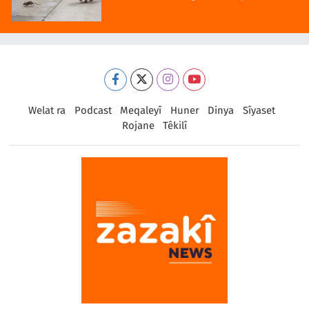
Welat ra
Podcast
Meqaleyî
Huner
Dinya
Sîyaset
Rojane
Têkilî