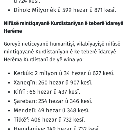
û 724 kesî.
Dihok: Mîlyonêk û 599 hezar û 871 kesî.
Nifûsê mintiqayanê Kurdistanîyan ê teberê îdareyê
Herême
Goreyê netîceyanê humaritişî, vilabîyayîşê nifûsê
mintiqayanê Kurdistanîyan ê ke teberê îdareyê
Herêma Kurdistanî de yê wina yo:
Kerkûk: 2 mîlyon û 34 hezar û 627 kesî.
Xaneqîn: 260 hezar û 907 kesî.
Kifrî : 66 hezar û 437 kesî.
Şareban: 254 hezar û 346 kesî.
Mendelî: 49 hezar û 348 kesî.
Tilkêf: 406 hezar û 732 kesî.
Hemdaniye: 249 hezar û 732 kesî.