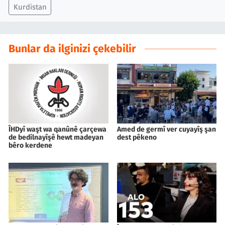
Kurdistan
Bunlar da ilginizi çekebilir
ÎHDyî waşt wa qanûnê çarçewa
Amed de germî ver cuyayîş şan
de bedilnayîşê hewt madeyan
dest pêkeno
bêro kerdene