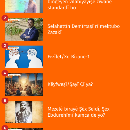
bingeyên vilabîyayîşê ziwanê
standardî bo
2
Selahattîn Demîrtaşî rî mektubo
Zazakî
3
Fezîlet/Xo Bizane-1
4
Kêyfweşî/Şayî Çî ya?
5
Mezelê birayê Şêx Seîdî, Şêx
Ebdurehîmî kamca de yo?
6