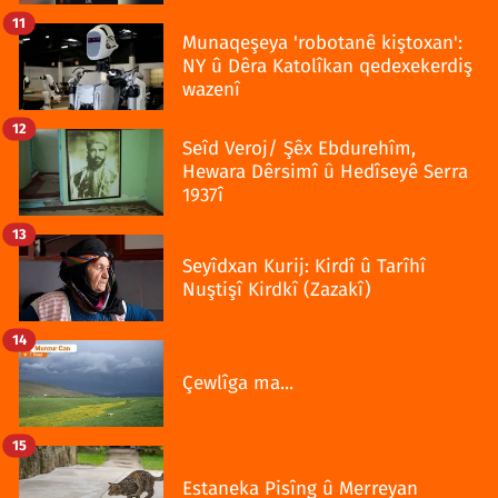
11
Munaqeşeya 'robotanê kiştoxan':
NY û Dêra Katolîkan qedexekerdiş
wazenî
12
Seîd Veroj/ Şêx Ebdurehîm,
Hewara Dêrsimî û Hedîseyê Serra
1937î
13
Seyîdxan Kurij: Kirdî û Tarîhî
Nuştişî Kirdkî (Zazakî)
14
Çewlîga ma...
15
Estaneka Pisîng û Merreyan