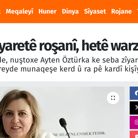
t
Meqaleyî
Huner
Dinya
Sîyaset
Rojane
yaretê roşanî, hetê warz
 de, nuştoxe Ayten Öztürka ke seba zîya
 reyde munaqeşe kerd û ra pê kardî kişî