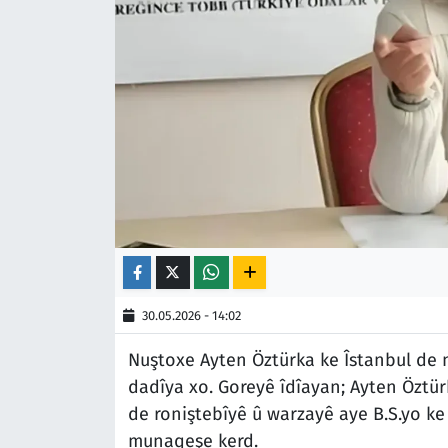
30.05.2026 - 14:02
Nuştoxe Ayten Öztürka ke Îstanbul de 
dadîya xo. Goreyê îdîayan; Ayten Öztürk
de roniştebîyê û warzayê aye B.S.yo ke 
munaqeşe kerd.