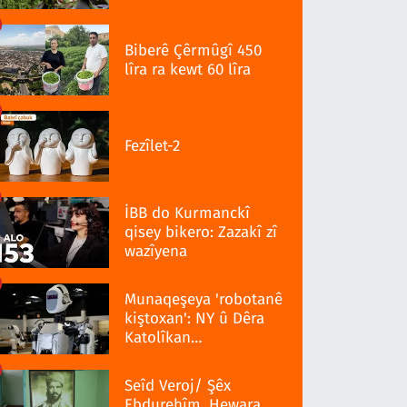
Biberê Çêrmûgî 450
lîra ra kewt 60 lîra
Fezîlet-2
İBB do Kurmanckî
qisey bikero: Zazakî zî
wazîyena
Munaqeşeya 'robotanê
kiştoxan': NY û Dêra
Katolîkan
qedexekerdiş wazenî
Seîd Veroj/ Şêx
Ebdurehîm, Hewara