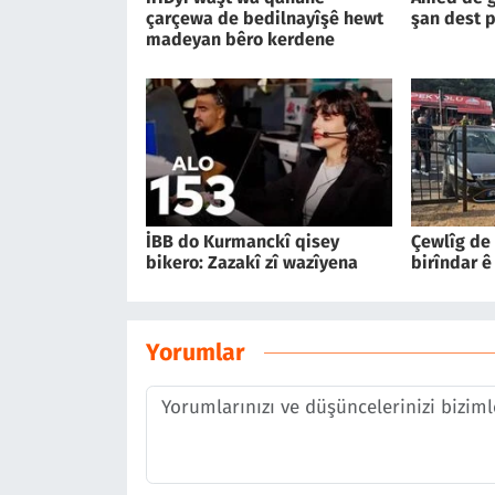
çarçewa de bedilnayîşê hewt
şan dest 
madeyan bêro kerdene
İBB do Kurmanckî qisey
Çewlîg de 
bikero: Zazakî zî wazîyena
birîndar ê
Yorumlar