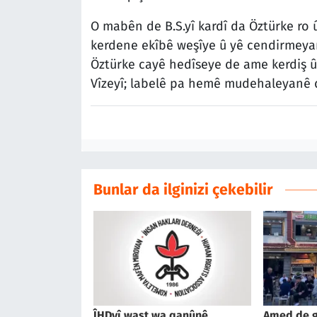
O mabên de B.S.yî kardî da Öztürke ro 
kerdene ekîbê weşîye û yê cendirmeya
Öztürke cayê hedîseye de ame kerdiş 
Vîzeyî; labelê pa hemê mudehaleyanê d
Bunlar da ilginizi çekebilir
ÎHDyî waşt wa qanûnê
Amed de g