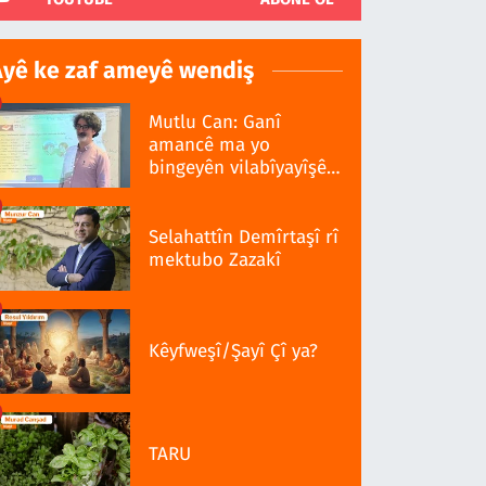
Ayê ke zaf ameyê wendiş
Mutlu Can: Ganî
amancê ma yo
bingeyên vilabîyayîşê
ziwanê standardî bo
Selahattîn Demîrtaşî rî
mektubo Zazakî
Kêyfweşî/Şayî Çî ya?
TARU