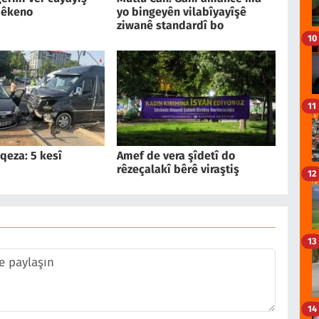
pêkeno
yo bingeyên vilabîyayîşê
ziwanê standardî bo
10
11
qeza: 5 kesî
Amef de vera şîdetî do
rêzeçalakî bêrê viraştiş
12
13
14