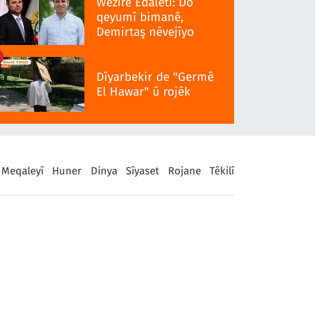
Wezîrê Edaletî: Do
qeyumî bimanê,
Demirtaş nêvejîyo
Dîyarbekir de "Germê
El Hawar" û rojêk
Meqaleyî
Huner
Dinya
Sîyaset
Rojane
Têkilî