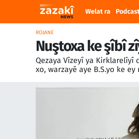
Welat ra
Podcas
Welat ra
Nöbetçi Eczaneler
ROJANE
Podcast
Hava Durumu
Nuştoxa ke şîbî zî
Meqaleyî
Namaz Vakitleri
Qezaya Vîzeyî ya Kirklarelîyî
xo, warzayê aye B.S.yo ke ey
Huner
Trafik Durumu
Dinya
Süper Lig Puan Durumu ve Fikstür
Sîyaset
Tüm Manşetler
Rojane
Son Dakika Haberleri
Têkilî
Haber Arşivi