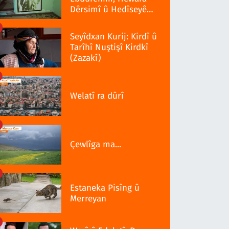
Dêrsimî û Hedîseyê
Serra 1937î
Seyîdxan Kurij: Kirdî û
Tarîhî Nuştişî Kirdkî
(Zazakî)
Welatî ra dûrî
Çewlîga ma...
Estaneka Pisîng û
Merreyan