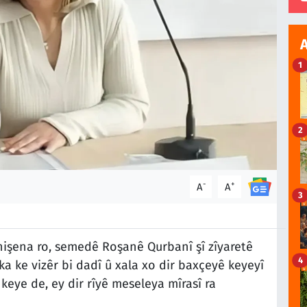
1
2
-
+
A
A
3
nişena ro, semedê Roşanê Qurbanî şî zîyaretê
4
a ke vizêr bi dadî û xala xo dir baxçeyê keyeyî
keye de, ey dir rîyê meseleya mîrasî ra