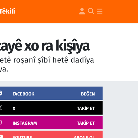
Têkilî
ayê xo ra kişîya
retê roşanî şîbî hetê dadîya
ya.
FACEBOOK
BEĞEN
X
TAKIP ET
INSTAGRAM
TAKIP ET
YOUTUBE
ABONE OL