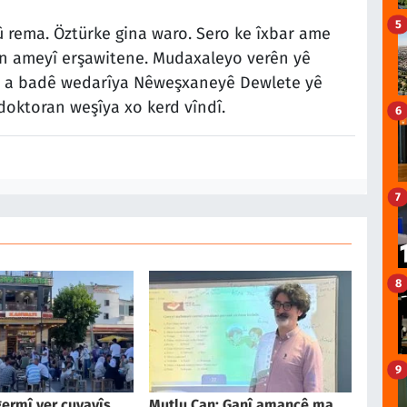
5
û rema. Öztürke gina waro. Sero ke îxbar ame
n ameyî erşawitene. Mudaxaleyo verên yê
û a badê wedarîya Nêweşxaneyê Dewlete yê
oktoran weşîya xo kerd vîndî.
6
7
8
9
ermî ver cuyayîş
Mutlu Can: Ganî amancê ma