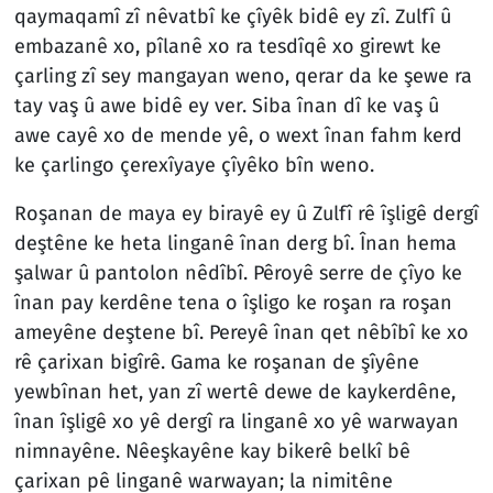
qaymaqamî zî nêvatbî ke çîyêk bidê ey zî. Zulfî û
embazanê xo, pîlanê xo ra tesdîqê xo girewt ke
çarling zî sey mangayan weno, qerar da ke şewe ra
tay vaş û awe bidê ey ver. Siba înan dî ke vaş û
awe cayê xo de mende yê, o wext înan fahm kerd
ke çarlingo çerexîyaye çîyêko bîn weno.
Roşanan de maya ey birayê ey û Zulfî rê îşligê dergî
deştêne ke heta linganê înan derg bî. Înan hema
şalwar û pantolon nêdîbî. Pêroyê serre de çîyo ke
înan pay kerdêne tena o îşligo ke roşan ra roşan
ameyêne deştene bî. Pereyê înan qet nêbîbî ke xo
rê çarixan bigîrê. Gama ke roşanan de şîyêne
yewbînan het, yan zî wertê dewe de kaykerdêne,
înan îşligê xo yê dergî ra linganê xo yê warwayan
nimnayêne. Nêeşkayêne kay bikerê belkî bê
çarixan pê linganê warwayan; la nimitêne