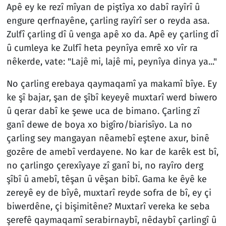
Apê ey ke rezî mîyan de piştîya xo dabî rayîrî û
engure qerfnayêne, çarling rayîrî ser o reyda asa.
Zulfî çarling dî û venga apê xo da. Apê ey çarling dî
û cumleya ke Zulfî heta peynîya emrê xo vîr ra
nêkerde, vate: "Lajê mi, lajê mi, peynîya dinya ya..."
No çarling erebaya qaymaqamî ya makamî bîye. Ey
ke şî bajar, şan de şîbî keyeyê muxtarî werd biwero
û qerar dabî ke şewe uca de bimano. Çarling zî
ganî dewe de boya xo bigîro/biarisîyo. La no
çarling sey mangayan nêamebî eştene axur, binê
gozêre de amebî verdayene. No kar de karêk est bî,
no çarlingo çerexîyaye zî ganî bi, no rayîro derg
şîbî û amebî, têşan û vêşan bibî. Gama ke êyê ke
zereyê ey de bîyê, muxtarî reyde sofra de bî, ey çi
biwerdêne, çi bişimitêne? Muxtarî vereka ke seba
şerefê qaymaqamî serabirnaybî, nêdaybî çarlingî û