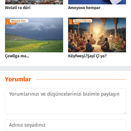
Welatî ra dûrî
Ameyoxo hempar
Çewlîga ma...
Kêyfweşî/Şayî Çî ya?
Yorumlar