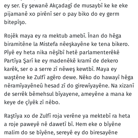
ey ser. Ey şewanê Akçadagî de musaybî ke ke eke
pijamanê xo pirênî ser o pay biko do ey germ
bitepîşo.
Rojêk maya ey ra mektub amebî. Înan do hêga
biramitêne la Mistefa nêeşkayêne ke tena bikero.
Pîyê ey heta nika nêşîbî hetê parlamenterêkê
Partîya Şarî ke ey madenêkê kramî de dekero
karêk, ser o a serre zî nêweş kewtbî. Maya ey
waştêne ke Zulfî agêro dewe. Nêko do hawayî hêga
nêramîyayêneû hesad zî do girewîyayêne. Na xizanî
de serrêk bêmehsul bîyayene, ameyêne a mana ke
keye de çîyêk zî nêbo.
Raştîya xo de Zulfî roja verêne ya mektebî ra heta
a roje paweyê nê dawetî bî. Hem eke o bîyêne
malim do se bîyêne, sereyê ey do biresayêne