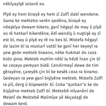
nêbîyayîşê solanê xo.
Pîyê ey hem birayê ey hem zî Zulfî dabî wendene.
Gama ke mektebo verên qedêna, birayê ey
nêeşkîya dewam bikero, ganî hêgayî de may û pîyê
xo rê hetkarî bikerdêne, êdî wendiş û nuştişê ey zî
est bî, may û pîyê ey rê no bes bî. Mistefa hêgayî
de lazim bî la muxtarî vatbî ke ganî her keyeyî ra
yew gede mekteb biwano, nêke hukmat do ceza
bido şima. Mekteb muhîm nêbî la hêzê înan çin bî
ke cezaya pereyan bidê. Cendirmeyî dewe de tim
gêrayêne, çareyêk çin bî ke kesêk ceza ra biramo.
Gedeyan ra yew ganî bişîyêne mekteb. Mistefa Zulfî
ra pîl, derg û biqewetêr bî. Coka "qurban"o ke do
bişîyêne mekteb Zulfî bî. Mektebê mîyanênî de
Meletî de Mektebê Malimîye yê Akçadagî de
dewam kerd.