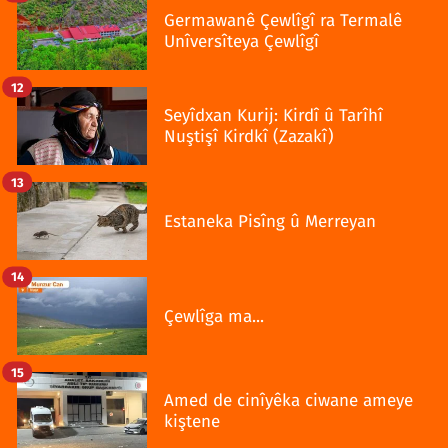
Germawanê Çewlîgî ra Termalê
Unîversîteya Çewlîgî
12
Seyîdxan Kurij: Kirdî û Tarîhî
Nuştişî Kirdkî (Zazakî)
13
Estaneka Pisîng û Merreyan
14
Çewlîga ma...
15
Amed de cinîyêka ciwane ameye
kiştene