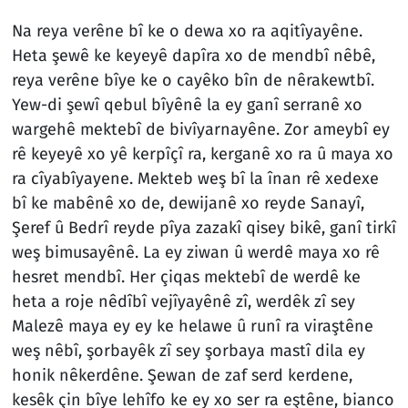
Na reya verêne bî ke o dewa xo ra aqitîyayêne.
Heta şewê ke keyeyê dapîra xo de mendbî nêbê,
reya verêne bîye ke o cayêko bîn de nêrakewtbî.
Yew-di şewî qebul bîyênê la ey ganî serranê xo
wargehê mektebî de bivîyarnayêne. Zor ameybî ey
rê keyeyê xo yê kerpîçî ra, kerganê xo ra û maya xo
ra cîyabîyayene. Mekteb weş bî la înan rê xedexe
bî ke mabênê xo de, dewijanê xo reyde Sanayî,
Şeref û Bedrî reyde pîya zazakî qisey bikê, ganî tirkî
weş bimusayênê. La ey ziwan û werdê maya xo rê
hesret mendbî. Her çiqas mektebî de werdê ke
heta a roje nêdîbî vejîyayênê zî, werdêk zî sey
Malezê maya ey ey ke helawe û runî ra viraştêne
weş nêbî, şorbayêk zî sey şorbaya mastî dila ey
honik nêkerdêne. Şewan de zaf serd kerdene,
kesêk çin bîye lehîfo ke ey xo ser ra eştêne, bianco