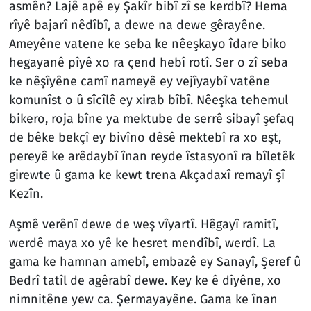
asmên? Lajê apê ey Şakîr bibî zî se kerdbî? Hema
rîyê bajarî nêdîbî, a dewe na dewe gêrayêne.
Ameyêne vatene ke seba ke nêeşkayo îdare biko
hegayanê pîyê xo ra çend hebî rotî. Ser o zî seba
ke nêşîyêne camî nameyê ey vejîyaybî vatêne
komunîst o û sîcîlê ey xirab bîbî. Nêeşka tehemul
bikero, roja bîne ya mektube de serrê sibayî şefaq
de bêke bekçî ey bivîno dêsê mektebî ra xo eşt,
pereyê ke arêdaybî înan reyde îstasyonî ra bîletêk
girewte û gama ke kewt trena Akçadaxî remayî şî
Kezîn.
Aşmê verênî dewe de weş vîyartî. Hêgayî ramitî,
werdê maya xo yê ke hesret mendîbî, werdî. La
gama ke hamnan amebî, embazê ey Sanayî, Şeref û
Bedrî tatîl de agêrabî dewe. Key ke ê dîyêne, xo
nimnitêne yew ca. Şermayayêne. Gama ke înan