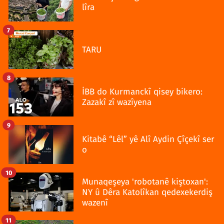
lîra
7
TARU
8
İBB do Kurmanckî qisey bikero:
Zazakî zî wazîyena
9
Kitabê “Lêl” yê Alî Aydin Çîçekî ser
o
10
Munaqeşeya 'robotanê kiştoxan':
NY û Dêra Katolîkan qedexekerdiş
wazenî
11