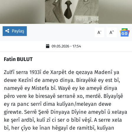
Paylaş
-
+
A
A
09.05.2026 - 17:54
Fatin BULUT
Zulfî serra 1933î de Xarpêt de qezaya Madenî ya
dewe Kezînî de ameyo dinya. Birayêkê ey est bî,
nameyê ey Mistefa bî. Wayê ey ke ameyê dinya
pêro vere ke biresayê serranê xo, merdê. Bîyayîşê
ey ra panc serrî dima kulîyan/meleyan dewe
girewte. Serrê Şerê Dinyaya Dîyine ameybî û xelaya
ke şerî ardbî, kulî zî ci ser o bîbî vêşî. A serre xela
bî, her çîyo ke înan hêgayî de ramitbî, kulîyan