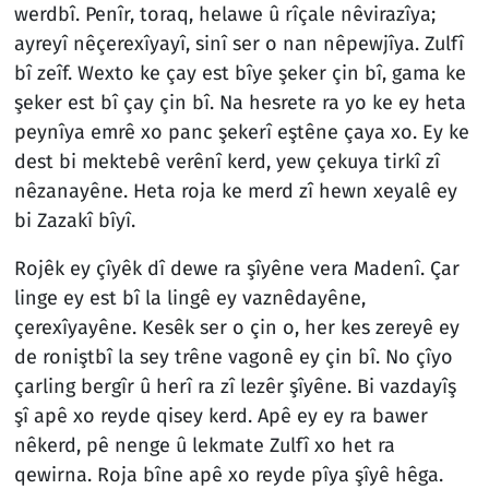
werdbî. Penîr, toraq, helawe û rîçale nêvirazîya;
ayreyî nêçerexîyayî, sinî ser o nan nêpewjîya. Zulfî
bî zeîf. Wexto ke çay est bîye şeker çin bî, gama ke
şeker est bî çay çin bî. Na hesrete ra yo ke ey heta
peynîya emrê xo panc şekerî eştêne çaya xo. Ey ke
dest bi mektebê verênî kerd, yew çekuya tirkî zî
nêzanayêne. Heta roja ke merd zî hewn xeyalê ey
bi Zazakî bîyî.
Rojêk ey çîyêk dî dewe ra şîyêne vera Madenî. Çar
linge ey est bî la lingê ey vaznêdayêne,
çerexîyayêne. Kesêk ser o çin o, her kes zereyê ey
de roniştbî la sey trêne vagonê ey çin bî. No çîyo
çarling bergîr û herî ra zî lezêr şîyêne. Bi vazdayîş
şî apê xo reyde qisey kerd. Apê ey ey ra bawer
nêkerd, pê nenge û lekmate Zulfî xo het ra
qewirna. Roja bîne apê xo reyde pîya şîyê hêga.