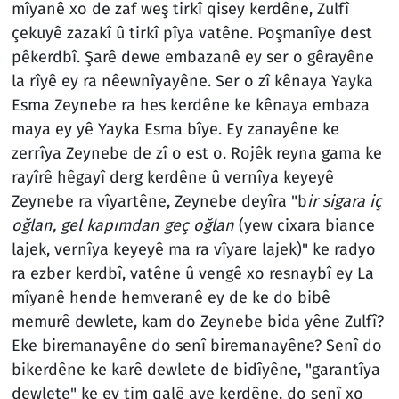
mîyanê xo de zaf weş tirkî qisey kerdêne, Zulfî
çekuyê zazakî û tirkî pîya vatêne. Poşmanîye dest
pêkerdbî. Şarê dewe embazanê ey ser o gêrayêne
la rîyê ey ra nêewnîyayêne. Ser o zî kênaya Yayka
Esma Zeynebe ra hes kerdêne ke kênaya embaza
maya ey yê Yayka Esma bîye. Ey zanayêne ke
zerrîya Zeynebe de zî o est o. Rojêk reyna gama ke
rayîrê hêgayî derg kerdêne û vernîya keyeyê
Zeynebe ra vîyartêne, Zeynebe deyîra "b
ir sigara iç
oğlan, gel kapımdan geç oğlan
(yew cixara biance
lajek, vernîya keyeyê ma ra vîyare lajek)" ke radyo
ra ezber kerdbî, vatêne û vengê xo resnaybî ey La
mîyanê hende hemveranê ey de ke do bibê
memurê dewlete, kam do Zeynebe bida yêne Zulfî?
Eke biremanayêne do senî biremanayêne? Senî do
bikerdêne ke karê dewlete de bidîyêne, "garantîya
dewlete" ke ey tim qalê aye kerdêne, do senî xo