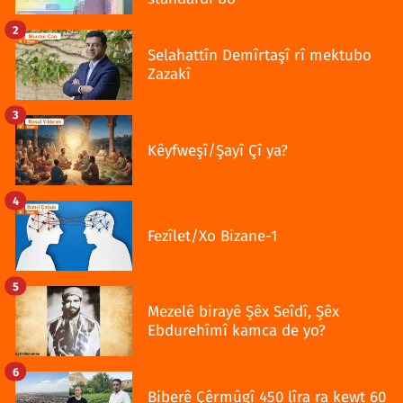
2
Selahattîn Demîrtaşî rî mektubo
Zazakî
3
Kêyfweşî/Şayî Çî ya?
4
Fezîlet/Xo Bizane-1
5
Mezelê birayê Şêx Seîdî, Şêx
Ebdurehîmî kamca de yo?
6
Biberê Çêrmûgî 450 lîra ra kewt 60