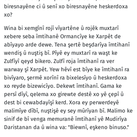
biresnayêne ci û senî xo biresnayêne heskerdoxa
xo?
Wina bi xemgînî rojî vîyartêne û rojêk muxtarî
xebere seba îmtihanê Ormancîye ke Xarpêt de
abîyayo arde dewe. Tena şertê beşdarîya îmtihanî
wendiş û nuştiş bî. Pîyê ey muxtarî ra waşt ke
Zulfîyî qeyd bikero. Zulfî roja îmtihanî ra ver
warway şî Xarpêt. Yew hêvî est bîye ke îmtihanî ra
bivîyaro, şermê xorînî ra bixelesîyo û heskerdoxa
xo reyde bizewicîyo. Dekewt îmtihanî. Gama ke
persî dîyî, qelema xo girewte destê xo yê çepî û
dest bi cewabdayîşî kerd. Xora ey perwerdeyê
malimîye dîbî, nuştişê ey sey mûrîyan bî. Malimo ke
sinif de bî venga memuranê îmtihanî yê Mudirîya
Daristanan da û wina va: "Biewnî, eşkeno binuso."