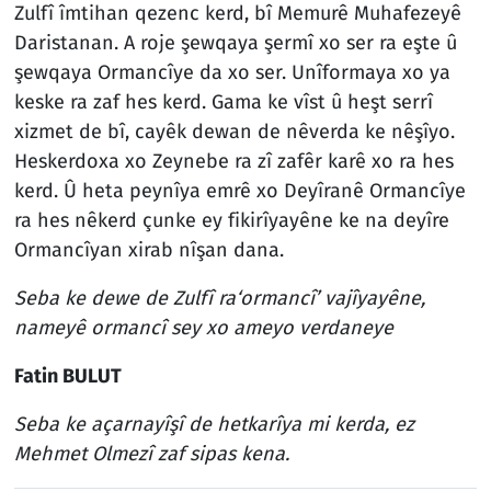
Zulfî îmtihan qezenc kerd, bî Memurê Muhafezeyê
Daristanan. A roje şewqaya şermî xo ser ra eşte û
şewqaya Ormancîye da xo ser. Unîformaya xo ya
keske ra zaf hes kerd. Gama ke vîst û heşt serrî
xizmet de bî, cayêk dewan de nêverda ke nêşîyo.
Heskerdoxa xo Zeynebe ra zî zafêr karê xo ra hes
kerd. Û heta peynîya emrê xo Deyîranê Ormancîye
ra hes nêkerd çunke ey fikirîyayêne ke na deyîre
Ormancîyan xirab nîşan dana.
Seba ke dewe de Zulfî ra‘ormancî’ vajîyayêne,
nameyê ormancî sey xo ameyo verdaneye
Fatin BULUT
Seba ke açarnayîşî de hetkarîya mi kerda, ez
Mehmet Olmezî zaf sipas kena.