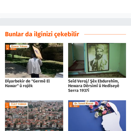
Bunlar da ilginizi çekebilir
Dîyarbekir de "Germê El
Seîd Veroj/ Şêx Ebdurehîm,
Hawar" û rojêk
Hewara Dêrsimî û Hedîseyê
Serra 1937î