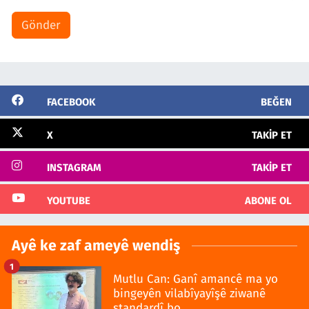
Gönder
FACEBOOK
BEĞEN
X
TAKIP ET
INSTAGRAM
TAKIP ET
YOUTUBE
ABONE OL
Ayê ke zaf ameyê wendiş
1
Mutlu Can: Ganî amancê ma yo
bingeyên vilabîyayîşê ziwanê
standardî bo