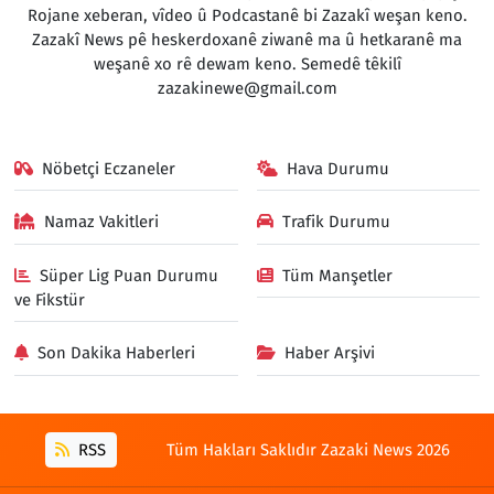
Rojane xeberan, vîdeo û Podcastanê bi Zazakî weşan keno.
Zazakî News pê heskerdoxanê ziwanê ma û hetkaranê ma
weşanê xo rê dewam keno. Semedê têkilî
zazakinewe@gmail.com
Nöbetçi Eczaneler
Hava Durumu
Namaz Vakitleri
Trafik Durumu
Süper Lig Puan Durumu
Tüm Manşetler
ve Fikstür
Son Dakika Haberleri
Haber Arşivi
RSS
Tüm Hakları Saklıdır Zazaki News 2026