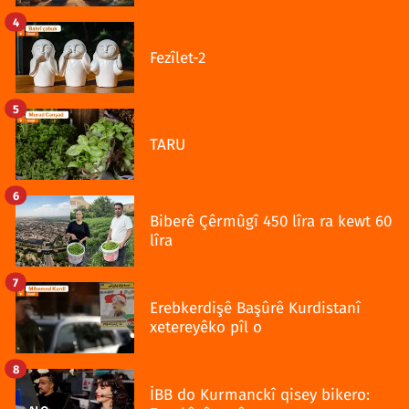
4
Fezîlet-2
5
TARU
6
Biberê Çêrmûgî 450 lîra ra kewt 60
lîra
7
Erebkerdişê Başûrê Kurdistanî
xetereyêko pîl o
8
İBB do Kurmanckî qisey bikero: