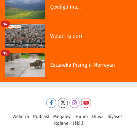
Çewlîga ma...
14
Welatî ra dûrî
15
Estaneka Pisîng û Merreyan
Welat ra
Podcast
Meqaleyî
Huner
Dinya
Sîyaset
Rojane
Têkilî