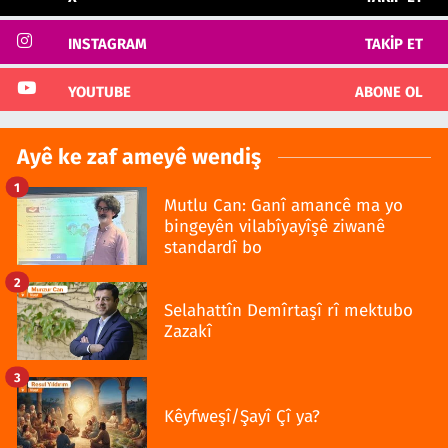
INSTAGRAM
TAKIP ET
YOUTUBE
ABONE OL
Ayê ke zaf ameyê wendiş
1
Mutlu Can: Ganî amancê ma yo
bingeyên vilabîyayîşê ziwanê
standardî bo
2
Selahattîn Demîrtaşî rî mektubo
Zazakî
3
Kêyfweşî/Şayî Çî ya?