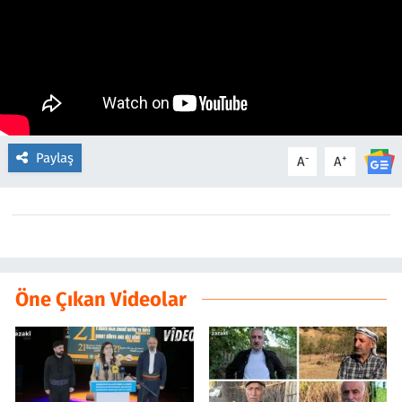
Paylaş
-
+
A
A
Öne Çıkan Videolar