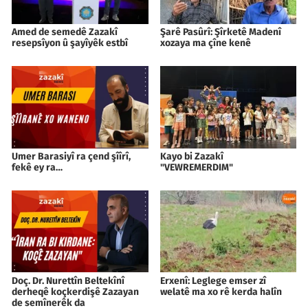
Amed de semedê Zazakî
Şarê Pasûrî: Şîrketê Madenî
resepsîyon û şayîyêk estbî
xozaya ma çîne kenê
Umer Barasiyî ra çend şîîrî,
Kayo bi Zazakî
fekê ey ra…
"VEWREMERDIM"
Doç. Dr. Nurettîn Beltekînî
Erxenî: Leglege emser zî
derheqê koçkerdişê Zazayan
welatê ma xo rê kerda halîn
de semînerêk da