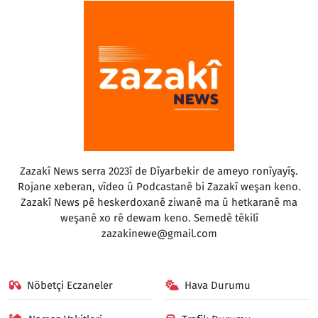
Zazakî News serra 2023î de Dîyarbekir de ameyo ronîyayîş.
Rojane xeberan, vîdeo û Podcastanê bi Zazakî weşan keno.
Zazakî News pê heskerdoxanê ziwanê ma û hetkaranê ma
weşanê xo rê dewam keno. Semedê têkilî
zazakinewe@gmail.com
Nöbetçi Eczaneler
Hava Durumu