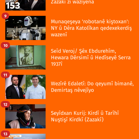
Zazakî zî wazîyena
9
Munaqeşeya 'robotanê kiştoxan':
NY û Dêra Katolîkan qedexekerdiş
wazenî
10
Seîd Veroj/ Şêx Ebdurehîm,
Hewara Dêrsimî û Hedîseyê Serra
1937î
11
Wezîrê Edaletî: Do qeyumî bimanê,
Demirtaş nêvejîyo
12
Seyîdxan Kurij: Kirdî û Tarîhî
Nuştişî Kirdkî (Zazakî)
13